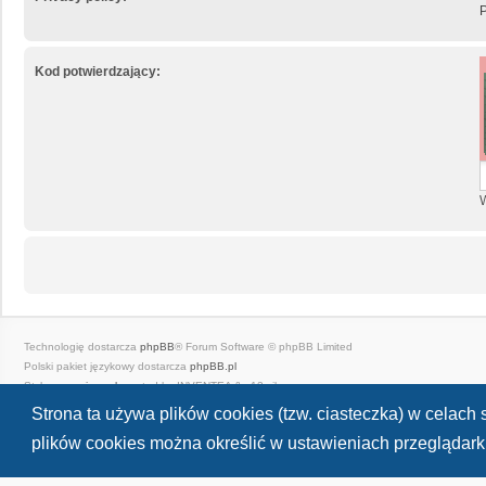
P
Kod potwierdzający:
W
Technologię dostarcza
phpBB
® Forum Software © phpBB Limited
Polski pakiet językowy dostarcza
phpBB.pl
Style
we_universal
created by INVENTEA & v12mike
Zasady ochrony danych osobowych
|
Regulamin
Strona ta używa plików cookies (tzw. ciasteczka) w celac
plików cookies można określić w ustawieniach przeglądarki