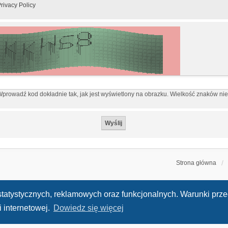
rivacy Policy
prowadź kod dokładnie tak, jak jest wyświetlony na obrazku. Wielkość znaków ni
Strona główna
h statystycznych, reklamowych oraz funkcjonalnych. Warunki pr
 internetowej.
Dowiedz się więcej