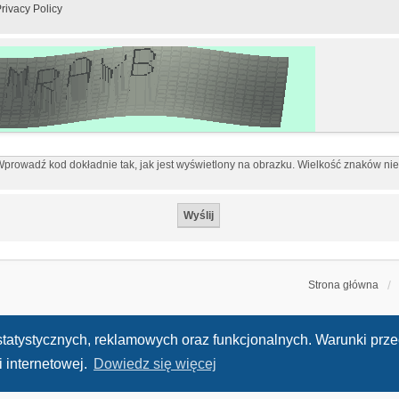
rivacy Policy
prowadź kod dokładnie tak, jak jest wyświetlony na obrazku. Wielkość znaków ni
Strona główna
h statystycznych, reklamowych oraz funkcjonalnych. Warunki pr
 internetowej.
Dowiedz się więcej