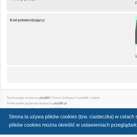
P
Kod potwierdzający:
W
Technologię dostarcza
phpBB
® Forum Software © phpBB Limited
Polski pakiet językowy dostarcza
phpBB.pl
Style
we_universal
created by INVENTEA & v12mike
Zasady ochrony danych osobowych
|
Regulamin
Strona ta używa plików cookies (tzw. ciasteczka) w celac
plików cookies można określić w ustawieniach przeglądarki