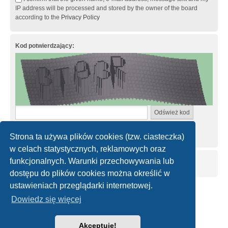
IP address will be processed and stored by the owner of the board
according to the
Privacy Policy
Kod potwierdzający:
Wprowadź kod dokładnie tak, jak jest wyświetlony na obrazku.
Wielkość znaków nie ma znaczenia.
Strona ta używa plików cookies (tzw. ciasteczka)
w celach statystycznych, reklamowych oraz
funkcjonalnych. Warunki przechowywania lub
dostępu do plików cookies można określić w
ustawieniach przeglądarki internetowej.
Strona główna
Kontakt z nami
Dowiedz się więcej
Technologię dostarcza
phpBB
® Forum Software © phpBB Limited
Akceptuję!
Polski pakiet językowy dostarcza
phpBB.pl