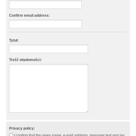
Confirm email address:
Tytuł:
Treść wiadomości:
Privacy policy:
I confirm that the given name, e-mail address, message text and my