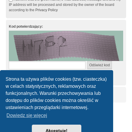
IP address will be processed and stored by the owner of the board
according to the
Privacy Policy
Kod potwierdzający:
Wprowadź kod dokładnie tak, jak jest wyświetlony na obrazku.
Wielkość znaków nie ma znaczenia.
Strona ta używa plików cookies (tzw. ciasteczka)
w celach statystycznych, reklamowych oraz
funkcjonalnych. Warunki przechowywania lub
dostępu do plików cookies można określić w
ustawieniach przeglądarki internetowej.
Strona główna
Kontakt z nami
Dowiedz się więcej
Technologię dostarcza
phpBB
® Forum Software © phpBB Limited
Akceptuję!
Polski pakiet językowy dostarcza
phpBB.pl