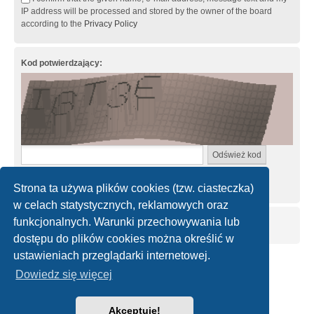
IP address will be processed and stored by the owner of the board
according to the
Privacy Policy
Kod potwierdzający:
Wprowadź kod dokładnie tak, jak jest wyświetlony na obrazku.
Wielkość znaków nie ma znaczenia.
Strona ta używa plików cookies (tzw. ciasteczka)
w celach statystycznych, reklamowych oraz
funkcjonalnych. Warunki przechowywania lub
dostępu do plików cookies można określić w
ustawieniach przeglądarki internetowej.
Strona główna
Kontakt z nami
Dowiedz się więcej
Technologię dostarcza
phpBB
® Forum Software © phpBB Limited
Akceptuję!
Polski pakiet językowy dostarcza
phpBB.pl