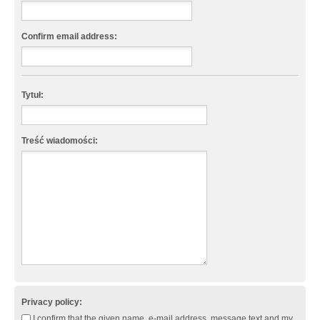
Confirm email address:
Tytuł:
Treść wiadomości:
Privacy policy:
I confirm that the given name, e-mail address, message text and my