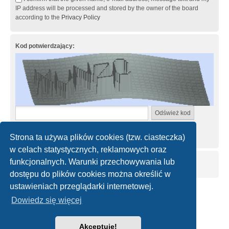
IP address will be processed and stored by the owner of the board
according to the
Privacy Policy
Kod potwierdzający:
Wprowadź kod dokładnie tak, jak jest wyświetlony na obrazku.
Wielkość znaków nie ma znaczenia.
Strona ta używa plików cookies (tzw. ciasteczka)
w celach statystycznych, reklamowych oraz
funkcjonalnych. Warunki przechowywania lub
dostępu do plików cookies można określić w
ustawieniach przeglądarki internetowej.
Strona główna
Kontakt z nami
Dowiedz się więcej
Technologię dostarcza
phpBB
® Forum Software © phpBB Limited
Akceptuję!
Polski pakiet językowy dostarcza
phpBB.pl