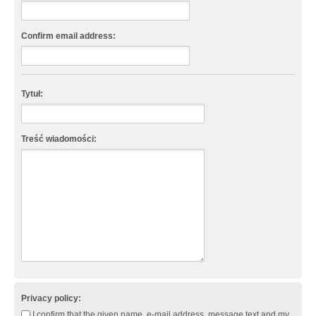
Confirm email address:
Tytuł:
Treść wiadomości:
Privacy policy:
I confirm that the given name, e-mail address, message text and my