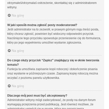
otrzymałeś/otrzymałaś ostrzeżenie, skontaktuj się z administratorem
witryny.
Na górę
W jaki sposób można zgłosić posty moderatorowi?
Jeśli administrator na to zezwolił, w prawym górnym rogu treści posta,
który chcesz zgłosić, powinien być widoczny odpowiedni przycisk.
Naciśnięcie tego przycisku spowoduje przeniesienie cię do formularza,
który po jego wypełnieniu umożliwi wysłanie zgłoszenia.
Na górę
Do czego służy przycisk “Zapisz” znajdujący się w oknie tworzenia
tematu?
Funkcja ta umożliwia zapisanie kopii roboczej i dokończenie pisania
oraz wysłanie w późniejszym czasie. Zapisaną kopię roboczą można
wczytać z poziomu panelu użytkownika.
Na górę
Dlaczego mój post musi być akceptowany?
Administrator witryny mógł zadecydować, że posty na danym forum
wymagają przejrzenia przed publikacją. Jest również możliwe, że
administrator umieścił cię w grupie, która ma ograniczenia