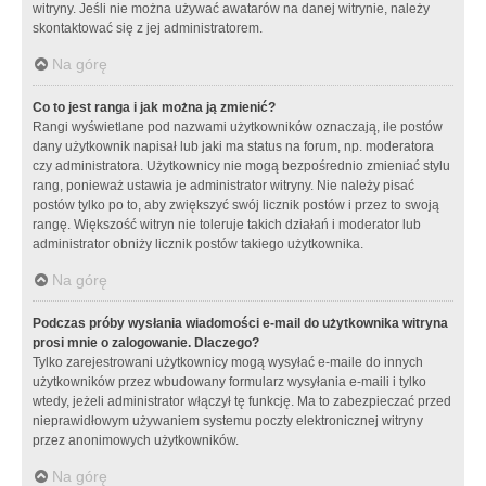
witryny. Jeśli nie można używać awatarów na danej witrynie, należy
skontaktować się z jej administratorem.
Na górę
Co to jest ranga i jak można ją zmienić?
Rangi wyświetlane pod nazwami użytkowników oznaczają, ile postów
dany użytkownik napisał lub jaki ma status na forum, np. moderatora
czy administratora. Użytkownicy nie mogą bezpośrednio zmieniać stylu
rang, ponieważ ustawia je administrator witryny. Nie należy pisać
postów tylko po to, aby zwiększyć swój licznik postów i przez to swoją
rangę. Większość witryn nie toleruje takich działań i moderator lub
administrator obniży licznik postów takiego użytkownika.
Na górę
Podczas próby wysłania wiadomości e-mail do użytkownika witryna
prosi mnie o zalogowanie. Dlaczego?
Tylko zarejestrowani użytkownicy mogą wysyłać e-maile do innych
użytkowników przez wbudowany formularz wysyłania e-maili i tylko
wtedy, jeżeli administrator włączył tę funkcję. Ma to zabezpieczać przed
nieprawidłowym używaniem systemu poczty elektronicznej witryny
przez anonimowych użytkowników.
Na górę