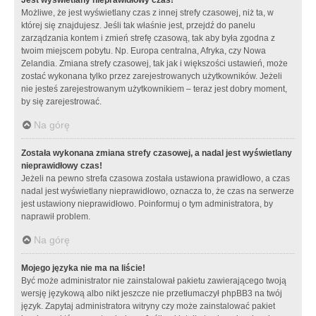
Możliwe, że jest wyświetlany czas z innej strefy czasowej, niż ta, w
której się znajdujesz. Jeśli tak właśnie jest, przejdź do panelu
zarządzania kontem i zmień strefę czasową, tak aby była zgodna z
twoim miejscem pobytu. Np. Europa centralna, Afryka, czy Nowa
Zelandia. Zmiana strefy czasowej, tak jak i większości ustawień, może
zostać wykonana tylko przez zarejestrowanych użytkowników. Jeżeli
nie jesteś zarejestrowanym użytkownikiem – teraz jest dobry moment,
by się zarejestrować.
Na górę
Została wykonana zmiana strefy czasowej, a nadal jest wyświetlany
nieprawidłowy czas!
Jeżeli na pewno strefa czasowa została ustawiona prawidłowo, a czas
nadal jest wyświetlany nieprawidłowo, oznacza to, że czas na serwerze
jest ustawiony nieprawidłowo. Poinformuj o tym administratora, by
naprawił problem.
Na górę
Mojego języka nie ma na liście!
Być może administrator nie zainstalował pakietu zawierającego twoją
wersję językową albo nikt jeszcze nie przetłumaczył phpBB3 na twój
język. Zapytaj administratora witryny czy może zainstalować pakiet