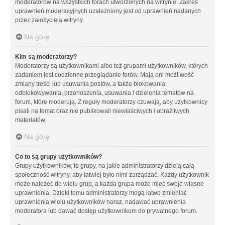
moderatorów na wszystkich forach utworzonych na witrynie. Zakres
uprawnień moderacyjnych uzależniony jest od uprawnień nadanych
przez założyciela witryny.
Na górę
Kim są moderatorzy?
Moderatorzy są użytkownikami albo też grupami użytkowników, których
zadaniem jest codzienne przeglądanie forów. Mają oni możliwość
zmiany treści lub usuwania postów, a także blokowania,
odblokowywania, przenoszenia, usuwania i dzielenia tematów na
forum, które moderują. Z reguły moderatorzy czuwają, aby użytkownicy
pisali na temat oraz nie publikowali niewłaściwych i obraźliwych
materiałów.
Na górę
Co to są grupy użytkowników?
Grupy użytkowników, to grupy, na jakie administratorzy dzielą całą
społeczność witryny, aby łatwiej było nimi zarządzać. Każdy użytkownik
może należeć do wielu grup, a każda grupa może mieć swoje własne
uprawnienia. Dzięki temu administratorzy mogą łatwo zmieniać
uprawnienia wielu użytkowników naraz, nadawać uprawnienia
moderatora lub dawać dostęp użytkownikom do prywatnego forum.