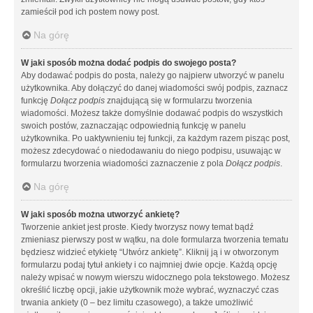
zamieścił pod ich postem nowy post.
Na górę
W jaki sposób można dodać podpis do swojego posta?
Aby dodawać podpis do posta, należy go najpierw utworzyć w panelu
użytkownika. Aby dołączyć do danej wiadomości swój podpis, zaznacz
funkcję
Dołącz podpis
znajdującą się w formularzu tworzenia
wiadomości. Możesz także domyślnie dodawać podpis do wszystkich
swoich postów, zaznaczając odpowiednią funkcję w panelu
użytkownika. Po uaktywnieniu tej funkcji, za każdym razem pisząc post,
możesz zdecydować o niedodawaniu do niego podpisu, usuwając w
formularzu tworzenia wiadomości zaznaczenie z pola
Dołącz podpis
.
Na górę
W jaki sposób można utworzyć ankietę?
Tworzenie ankiet jest proste. Kiedy tworzysz nowy temat bądź
zmieniasz pierwszy post w wątku, na dole formularza tworzenia tematu
będziesz widzieć etykietę “Utwórz ankietę”. Kliknij ją i w otworzonym
formularzu podaj tytuł ankiety i co najmniej dwie opcje. Każdą opcję
należy wpisać w nowym wierszu widocznego pola tekstowego. Możesz
określić liczbę opcji, jakie użytkownik może wybrać, wyznaczyć czas
trwania ankiety (0 – bez limitu czasowego), a także umożliwić