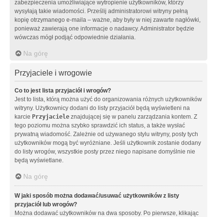
zabezpieczenia umożliwiające wytropienie użytkowników, którzy
wysyłają takie wiadomości. Prześlij administratorowi witryny pełną
kopię otrzymanego e-maila – ważne, aby były w niej zawarte nagłówki,
ponieważ zawierają one informacje o nadawcy. Administrator będzie
wówczas mógł podjąć odpowiednie działania.
Na górę
Przyjaciele i wrogowie
Co to jest lista przyjaciół i wrogów?
Jest to lista, którą można użyć do organizowania różnych użytkowników
witryny. Użytkownicy dodani do listy przyjaciół będą wyświetleni na
karcie
Przyjaciele
znajdującej się w panelu zarządzania kontem. Z
tego poziomu można szybko sprawdzić ich status, a także wysłać
prywatną wiadomość. Zależnie od używanego stylu witryny, posty tych
użytkowników mogą być wyróżniane. Jeśli użytkownik zostanie dodany
do listy wrogów, wszystkie posty przez niego napisane domyślnie nie
będą wyświetlane.
Na górę
W jaki sposób można dodawać/usuwać użytkowników z listy
przyjaciół lub wrogów?
Można dodawać użytkowników na dwa sposoby. Po pierwsze, klikając