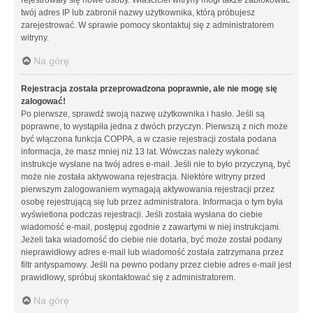
twój adres IP lub zabronił nazwy użytkownika, którą próbujesz
zarejestrować. W sprawie pomocy skontaktuj się z administratorem
witryny.
Na górę
Rejestracja została przeprowadzona poprawnie, ale nie mogę się
zalogować!
Po pierwsze, sprawdź swoją nazwę użytkownika i hasło. Jeśli są
poprawne, to wystąpiła jedna z dwóch przyczyn. Pierwszą z nich może
być włączona funkcja COPPA, a w czasie rejestracji została podana
informacja, że masz mniej niż 13 lat. Wówczas należy wykonać
instrukcje wysłane na twój adres e-mail. Jeśli nie to było przyczyną, być
może nie została aktywowana rejestracja. Niektóre witryny przed
pierwszym zalogowaniem wymagają aktywowania rejestracji przez
osobę rejestrującą się lub przez administratora. Informacja o tym była
wyświetlona podczas rejestracji. Jeśli została wysłana do ciebie
wiadomość e-mail, postępuj zgodnie z zawartymi w niej instrukcjami.
Jeżeli taka wiadomość do ciebie nie dotarła, być może został podany
nieprawidłowy adres e-mail lub wiadomość została zatrzymana przez
filtr antyspamowy. Jeśli na pewno podany przez ciebie adres e-mail jest
prawidłowy, spróbuj skontaktować się z administratorem.
Na górę