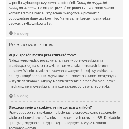
w profilu wybranego użytkownika odnośnik
Dodaj do przyjaciół
lub
Dodaj do wrogów
. Po drugie, przejść do panelu zarządzania swoim
kontem i tam na karcie
Przyjaciele i wrogowie
wprowadzić
odpowiednie dane użytkownika. Na tej samej karcie można także
usuwać użytkowników z list.
Na górę
Przeszukiwanie forów
W jaki sposób można przeszukiwać fora?
Należy wprowadzić poszukiwaną frazę w pole wyszukiwania
znajdujące się na stronie wykazu forów, a także stronach forów i
tematów. W celu uzyskania zaawansowanych funkcji wyszukiwania
należy kliknąć odnośnik “Wyszukiwanie zaawansowane” dostępny na
wszystkich stronach witryny. Rozmieszczenie elementów sterujących
mechanizmem wyszukiwania może zależeć od używanego stylu.
Na górę
Dlaczego moje wyszukiwanie nie zwraca wyników?
Prawdopodobnie zapytanie nie było jasno sprecyzowane i zawierało
wiele podobnych zwrotów niezindeksowanych przez phpBB. Dokładnie
sprecyzuj zapytanie – użyj funkcji dostępnych w wyszukiwaniu
zaawansowanym.