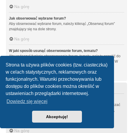
Na górę
Jak obserwować wybrane forum?
Aby obserwować wybrane forum, należy kliknąć „Obserwuj forum”
znajdujący się na dole strony.
Na górę
W jaki sposób usunąć obserwowanie forum, tematu?
Aby wyłączyć funkcję obserwowania forum, tematu, należy przejść do
panelu zarządzania kontem i następnie do karty “Obserwowane”. W
Strona ta używa plików cookies (tzw. ciasteczka)
tym miejscu można wyłączyć obserwowanie forów i tematów.
w celach statystycznych, reklamowych oraz
Na górę
funkcjonalnych. Warunki przechowywania lub
dostępu do plików cookies można określić w
Załączniki
ustawieniach przeglądarki internetowej.
Jakie typy załączników są dozwolone na tej witrynie?
Dowiedz się więcej
Każdy administrator witryny może zezwolić lub zabronić zamieszczać
pewne typy załączników. Jeśli nie masz pewności zamieszczanie,
jakich typów załączników jest zabronione, skontaktuj się z
Akceptuję!
administratorem witryny.
Na górę