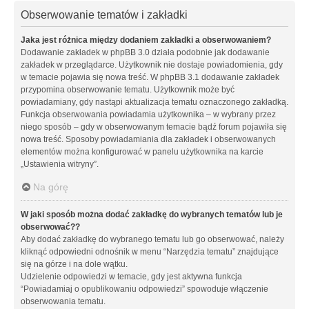
Obserwowanie tematów i zakładki
Jaka jest różnica między dodaniem zakładki a obserwowaniem?
Dodawanie zakładek w phpBB 3.0 działa podobnie jak dodawanie
zakładek w przeglądarce. Użytkownik nie dostaje powiadomienia, gdy
w temacie pojawia się nowa treść. W phpBB 3.1 dodawanie zakładek
przypomina obserwowanie tematu. Użytkownik może być
powiadamiany, gdy nastąpi aktualizacja tematu oznaczonego zakładką.
Funkcja obserwowania powiadamia użytkownika – w wybrany przez
niego sposób – gdy w obserwowanym temacie bądź forum pojawiła się
nowa treść. Sposoby powiadamiania dla zakładek i obserwowanych
elementów można konfigurować w panelu użytkownika na karcie
„Ustawienia witryny”.
Na górę
W jaki sposób można dodać zakładkę do wybranych tematów lub je
obserwować??
Aby dodać zakładkę do wybranego tematu lub go obserwować, należy
kliknąć odpowiedni odnośnik w menu “Narzędzia tematu” znajdujące
się na górze i na dole wątku.
Udzielenie odpowiedzi w temacie, gdy jest aktywna funkcja
“Powiadamiaj o opublikowaniu odpowiedzi” spowoduje włączenie
obserwowania tematu.