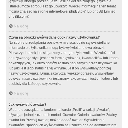
językowy, którego potrzebujesz. Jeśli pakiet dla twojego języka nie
istnieje, może spróbujesz go utworzyć. Więcej informacji na ten temat
można znaleźć na stronie internetowej
phpBB.pl
® lub phpBB Limited
phpBB.com
®
Na górę
Czym są obrazki wyświetlane obok nazwy użytkownika?
Na stronie przeglądania postów, w miejscu, gdzie są wyświetlane
informacje o użytkowniku, mogą być wyświetlane dwa obrazki.
Pierwszy obrazek jest skojarzony z rangą użytkownika. W zależności
od używanego stylu jest on w formie gwiazdek, kwadracików lub kropek
pokazujących, jak dużo postów zostało napisanych przez użytkownika
lub jaki jest jego status na tej witrynie. Jest on wyświetlany poniżej
nazwy użytkownika. Drugi, zazwyczaj większy obrazek, wyświetlany
powyżej nazwy użytkownika jest znany jako awatar i jest unikatowy lub
osobisty dla każdego użytkownika.
Na górę
Jak wyświetlić awatar?
W panelu zarządzania kontem na karcie „Profil” w sekcji „Awatar”,
używając jednej z czterech metod: Gravatar, Galeria awatarów, Zdalny
awatar lub Prześlij awatar, można dodać awatar. Wyświetlanie
awatarów i sposób ich wyświetlania są uzależnione od administratora