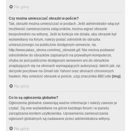
Na górę
Czy można umieszczać obrazki w poście?
Tak, obrazki można umieszczać w postach. Jeśli administrator włączył
możliwość zamieszczania załączników, można wgrać obrazek
bezpośrednio na witrynę. Jeśli ta funkcja nie działa, aby obrazek był
wyświetlany na forum, należy podać odnośnik do obrazka
umieszczonego na publicznie dostępnym serwerze, np.
http://www.jakas_strona.com/moj_obrazek.gif. Nie można podawać
odnośników do obrazków zapisanych na prywatnym komputerze,
chyba że jest publicznie dostępnym serwerem ani do obrazków
znajdujących się na stronach wymagających autoryzacji, takich jak, np.
skrzynki pocztowe na Gmail lub Yahoo! oraz stronach chronionych
hasłem. Aby umieścić obrazek w poście, użyj znacznika BBCode
[img]
.
Na górę
Co to są ogłoszenia globalne?
Ogłoszenia globalne zawierają ważne informacje i należy zawsze je
czytać. Są one wyświetlane na górze każdego forum i w panelu
zarządzania kontem użytkownika. Uprawnienia zamieszczania
ogłoszeń globalnych są nadawane przez administratora witryny.
Na górę