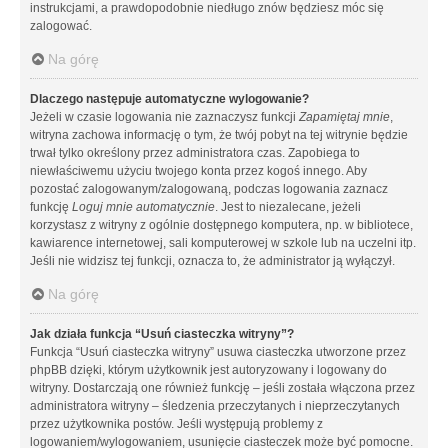
instrukcjami, a prawdopodobnie niedługo znów będziesz móc się
zalogować.
Na górę
Dlaczego następuje automatyczne wylogowanie?
Jeżeli w czasie logowania nie zaznaczysz funkcji
Zapamiętaj mnie
,
witryna zachowa informację o tym, że twój pobyt na tej witrynie będzie
trwał tylko określony przez administratora czas. Zapobiega to
niewłaściwemu użyciu twojego konta przez kogoś innego. Aby
pozostać zalogowanym/zalogowaną, podczas logowania zaznacz
funkcję
Loguj mnie automatycznie
. Jest to niezalecane, jeżeli
korzystasz z witryny z ogólnie dostępnego komputera, np. w bibliotece,
kawiarence internetowej, sali komputerowej w szkole lub na uczelni itp.
Jeśli nie widzisz tej funkcji, oznacza to, że administrator ją wyłączył.
Na górę
Jak działa funkcja “Usuń ciasteczka witryny”?
Funkcja “Usuń ciasteczka witryny” usuwa ciasteczka utworzone przez
phpBB dzięki, którym użytkownik jest autoryzowany i logowany do
witryny. Dostarczają one również funkcję – jeśli została włączona przez
administratora witryny – śledzenia przeczytanych i nieprzeczytanych
przez użytkownika postów. Jeśli występują problemy z
logowaniem/wylogowaniem, usunięcie ciasteczek może być pomocne.