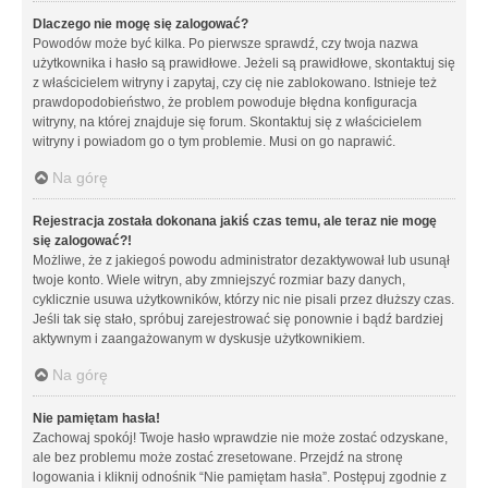
Dlaczego nie mogę się zalogować?
Powodów może być kilka. Po pierwsze sprawdź, czy twoja nazwa
użytkownika i hasło są prawidłowe. Jeżeli są prawidłowe, skontaktuj się
z właścicielem witryny i zapytaj, czy cię nie zablokowano. Istnieje też
prawdopodobieństwo, że problem powoduje błędna konfiguracja
witryny, na której znajduje się forum. Skontaktuj się z właścicielem
witryny i powiadom go o tym problemie. Musi on go naprawić.
Na górę
Rejestracja została dokonana jakiś czas temu, ale teraz nie mogę
się zalogować?!
Możliwe, że z jakiegoś powodu administrator dezaktywował lub usunął
twoje konto. Wiele witryn, aby zmniejszyć rozmiar bazy danych,
cyklicznie usuwa użytkowników, którzy nic nie pisali przez dłuższy czas.
Jeśli tak się stało, spróbuj zarejestrować się ponownie i bądź bardziej
aktywnym i zaangażowanym w dyskusje użytkownikiem.
Na górę
Nie pamiętam hasła!
Zachowaj spokój! Twoje hasło wprawdzie nie może zostać odzyskane,
ale bez problemu może zostać zresetowane. Przejdź na stronę
logowania i kliknij odnośnik “Nie pamiętam hasła”. Postępuj zgodnie z