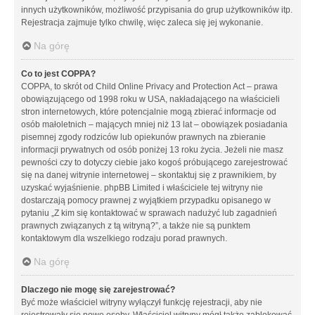
innych użytkowników, możliwość przypisania do grup użytkowników itp.
Rejestracja zajmuje tylko chwilę, więc zaleca się jej wykonanie.
Na górę
Co to jest COPPA?
COPPA, to skrót od Child Online Privacy and Protection Act – prawa
obowiązującego od 1998 roku w USA, nakładającego na właścicieli
stron internetowych, które potencjalnie mogą zbierać informacje od
osób małoletnich – mających mniej niż 13 lat – obowiązek posiadania
pisemnej zgody rodziców lub opiekunów prawnych na zbieranie
informacji prywatnych od osób poniżej 13 roku życia. Jeżeli nie masz
pewności czy to dotyczy ciebie jako kogoś próbującego zarejestrować
się na danej witrynie internetowej – skontaktuj się z prawnikiem, by
uzyskać wyjaśnienie. phpBB Limited i właściciele tej witryny nie
dostarczają pomocy prawnej z wyjątkiem przypadku opisanego w
pytaniu „Z kim się kontaktować w sprawach nadużyć lub zagadnień
prawnych związanych z tą witryną?”, a także nie są punktem
kontaktowym dla wszelkiego rodzaju porad prawnych.
Na górę
Dlaczego nie mogę się zarejestrować?
Być może właściciel witryny wyłączył funkcję rejestracji, aby nie
rejestrowały się nowe osoby. Właściciel witryny mógł także zablokować