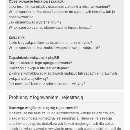
Obserwowanie tematów i zakładki
Jaka jest różnica między dodaniem zakładki a obserwowaniem?
W jaki sposób można dodać zakładkę do wybranych tematów lub je
obserwować??
Jak obserwować wybrane forum?
W jaki sposób usunąć obserwowanie forum, tematu?
Załączniki
Jakie typy załączników są dozwolone na tej witrynie?
W jaki sposób można znaleźć wszystkie swoje załączniki?
Zagadnienia związane z phpBB
Kto jest autorem tego oprogramowania?
Dlaczego funkcja X nie jest dostępna?
Z kim się kontaktować w sprawach nadużyć lub zagadnień prawnych
związanych z tą witryną?
Jak nawiązać kontakt z administratorem witryny?
Problemy z logowaniem i rejestracją
Dlaczego w ogóle muszę się rejestrować?
Możliwe, że nie musisz. To od administratora witryny zależy czy, aby
pisać wiadomości, konieczna jest rejestracja. Niemniej rejestracja
umożliwia dostęp do dodatkowych funkcji niedostępnych dla gości,
takich jak własny awatar, wysyłanie prywatnych wiadomości i e-maili do