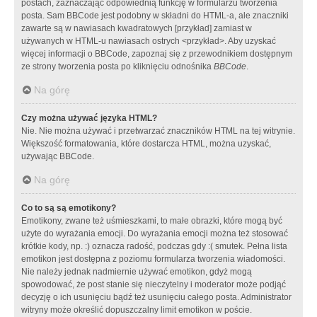
postach, zaznaczając odpowiednią funkcję w formularzu tworzenia
posta. Sam BBCode jest podobny w składni do HTML-a, ale znaczniki
zawarte są w nawiasach kwadratowych [przykład] zamiast w
używanych w HTML-u nawiasach ostrych <przykład>. Aby uzyskać
więcej informacji o BBCode, zapoznaj się z przewodnikiem dostępnym
ze strony tworzenia posta po kliknięciu odnośnika
BBCode
.
Na górę
Czy można używać języka HTML?
Nie. Nie można używać i przetwarzać znaczników HTML na tej witrynie.
Większość formatowania, które dostarcza HTML, można uzyskać,
używając BBCode.
Na górę
Co to są są emotikony?
Emotikony, zwane też uśmieszkami, to małe obrazki, które mogą być
użyte do wyrażania emocji. Do wyrażania emocji można też stosować
krótkie kody, np. :) oznacza radość, podczas gdy :( smutek. Pełna lista
emotikon jest dostępna z poziomu formularza tworzenia wiadomości.
Nie należy jednak nadmiernie używać emotikon, gdyż mogą
spowodować, że post stanie się nieczytelny i moderator może podjąć
decyzję o ich usunięciu bądź też usunięciu całego posta. Administrator
witryny może określić dopuszczalny limit emotikon w poście.