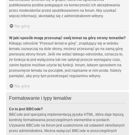
publikowania postów polegające na konieczności ich akceptowania
przez moderatorów przed opublikowaniem na forum. Aby uzyskać
więcej informacji, skontaktuj się z administratorem witryny.
Na górę
W jaki sposób mogę przesunąć swój temat na górę strony tematów?
Klikając odnośnik “Przesuń temat w górę”, znajdujący się w widoku
tematu zazwyczaj na dole strony, możesz przesunąć go na samą górę
pierwszej strony forum. Jeśli nie widać takiego odnośnika, oznacza to,
że funkcja ta jest wyłączona lub nie upłynął jeszcze wymagany czas,
zanim będzie możliwe użycie tej funkcji. Innym, łatwym sposobem na
przesunięcie tematu na początek, jest napisanie w nim posta. Należy
pamiętać, aby przy tym przestrzegać regulaminu witryny.
Na górę
Formatowanie i typy tematów
Co to jest BBCode?
BBCode jest specjalną implementacją języka HTML, która daje lepszą
kontrolę formatowania poszczególnych elementów w postach.
Używanie BBCode na forum jest uzależnione od ustawień określanych
przez administratora. Można wyłączyć BBCode w poszczególnych