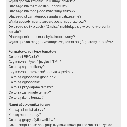
W jaki sposób zmienić lub usunąć ankietę?
Dlaczego nie mam dostępu do forum?
Dlaczego nie mogę dodawać załączników?
Dlaczego otrzymałem/otrzymałam ostrzeżenie?
W jaki sposób można zgłosić posty moderatorowi?
Do czego służy przycisk “Zapisz” znajdujący się w oknie tworzenia
tematu?
Dlaczego mój post musi być akceptowany?
W jaki sposób mogę przesunąć swój temat na górę strony tematów?
Formatowanie i typy tematów
Co to jest BBCode?
Czy można używać języka HTML?
Co to są są emotikony?
Czy można umieszczać obrazki w poście?
Co to są ogłoszenia globalne?
Co to są ogłoszenia?
Co to są przyklejone tematy?
Co to są zamknięte tematy?
Co to są ikony tematu?
Rangi użytkownika i grupy
Kim są administratorzy?
Kim są moderatorzy?
Co to są grupy użytkowników?
Gdzie znajduje się spis grup użytkowników i jak można dołączyć do