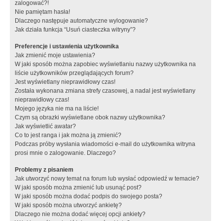
zalogować?!
Nie pamiętam hasła!
Dlaczego następuje automatyczne wylogowanie?
Jak działa funkcja “Usuń ciasteczka witryny”?
Preferencje i ustawienia użytkownika
Jak zmienić moje ustawienia?
W jaki sposób można zapobiec wyświetlaniu nazwy użytkownika na
liście użytkowników przeglądających forum?
Jest wyświetlany nieprawidłowy czas!
Została wykonana zmiana strefy czasowej, a nadal jest wyświetlany
nieprawidłowy czas!
Mojego języka nie ma na liście!
Czym są obrazki wyświetlane obok nazwy użytkownika?
Jak wyświetlić awatar?
Co to jest ranga i jak można ją zmienić?
Podczas próby wysłania wiadomości e-mail do użytkownika witryna
prosi mnie o zalogowanie. Dlaczego?
Problemy z pisaniem
Jak utworzyć nowy temat na forum lub wysłać odpowiedź w temacie?
W jaki sposób można zmienić lub usunąć post?
W jaki sposób można dodać podpis do swojego posta?
W jaki sposób można utworzyć ankietę?
Dlaczego nie można dodać więcej opcji ankiety?