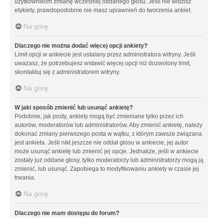
użytkownikom zmianę wcześniej oddanego głosu. Jeśli nie widzisz
etykiety, prawdopodobnie nie masz uprawnień do tworzenia ankiet.
Na górę
Dlaczego nie można dodać więcej opcji ankiety?
Limit opcji w ankiecie jest ustalany przez administratora witryny. Jeśli
uważasz, że potrzebujesz wstawić więcej opcji niż dozwolony limit,
skontaktuj się z administratorem witryny.
Na górę
W jaki sposób zmienić lub usunąć ankietę?
Podobnie, jak posty, ankiety mogą być zmieniane tylko przez ich
autorów, moderatorów lub administratorów. Aby zmienić ankietę, należy
dokonać zmiany pierwszego posta w wątku, z którym zawsze związana
jest ankieta. Jeśli nikt jeszcze nie oddał głosu w ankiecie, jej autor
może usunąć ankietę lub zmienić jej opcje. Jednakże, jeśli w ankiecie
zostały już oddane głosy, tylko moderatorzy lub administratorzy mogą ją
zmienić, lub usunąć. Zapobiega to modyfikowaniu ankiety w czasie jej
trwania.
Na górę
Dlaczego nie mam dostępu do forum?