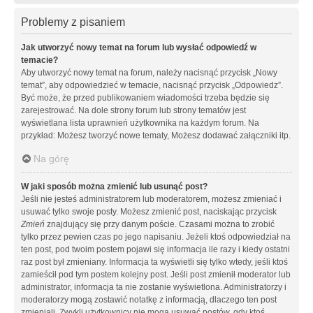
Problemy z pisaniem
Jak utworzyć nowy temat na forum lub wysłać odpowiedź w
temacie?
Aby utworzyć nowy temat na forum, należy nacisnąć przycisk „Nowy
temat”, aby odpowiedzieć w temacie, nacisnąć przycisk „Odpowiedz”.
Być może, że przed publikowaniem wiadomości trzeba będzie się
zarejestrować. Na dole strony forum lub strony tematów jest
wyświetlana lista uprawnień użytkownika na każdym forum. Na
przykład: Możesz tworzyć nowe tematy, Możesz dodawać załączniki itp.
Na górę
W jaki sposób można zmienić lub usunąć post?
Jeśli nie jesteś administratorem lub moderatorem, możesz zmieniać i
usuwać tylko swoje posty. Możesz zmienić post, naciskając przycisk
Zmień
znajdujący się przy danym poście. Czasami można to zrobić
tylko przez pewien czas po jego napisaniu. Jeżeli ktoś odpowiedział na
ten post, pod twoim postem pojawi się informacja ile razy i kiedy ostatni
raz post był zmieniany. Informacja ta wyświetli się tylko wtedy, jeśli ktoś
zamieścił pod tym postem kolejny post. Jeśli post zmienił moderator lub
administrator, informacja ta nie zostanie wyświetlona. Administratorzy i
moderatorzy mogą zostawić notatkę z informacją, dlaczego ten post
zmieniali. Zwykli użytkownicy nie mogą usuwać postów, gdy ktoś