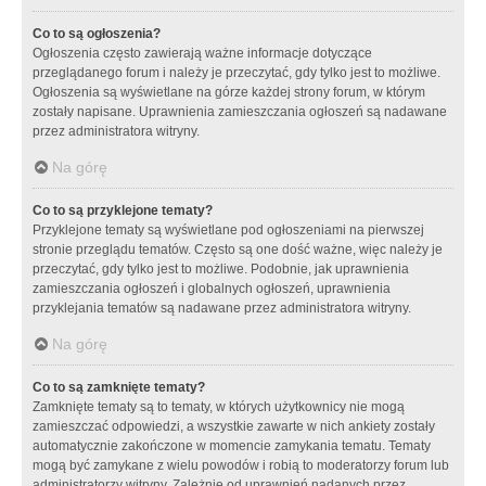
Co to są ogłoszenia?
Ogłoszenia często zawierają ważne informacje dotyczące
przeglądanego forum i należy je przeczytać, gdy tylko jest to możliwe.
Ogłoszenia są wyświetlane na górze każdej strony forum, w którym
zostały napisane. Uprawnienia zamieszczania ogłoszeń są nadawane
przez administratora witryny.
Na górę
Co to są przyklejone tematy?
Przyklejone tematy są wyświetlane pod ogłoszeniami na pierwszej
stronie przeglądu tematów. Często są one dość ważne, więc należy je
przeczytać, gdy tylko jest to możliwe. Podobnie, jak uprawnienia
zamieszczania ogłoszeń i globalnych ogłoszeń, uprawnienia
przyklejania tematów są nadawane przez administratora witryny.
Na górę
Co to są zamknięte tematy?
Zamknięte tematy są to tematy, w których użytkownicy nie mogą
zamieszczać odpowiedzi, a wszystkie zawarte w nich ankiety zostały
automatycznie zakończone w momencie zamykania tematu. Tematy
mogą być zamykane z wielu powodów i robią to moderatorzy forum lub
administratorzy witryny. Zależnie od uprawnień nadanych przez