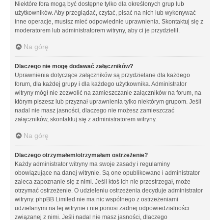
Niektóre fora mogą być dostępne tylko dla określonych grup lub
użytkowników. Aby przeglądać, czytać, pisać na nich lub wykonywać
inne operacje, musisz mieć odpowiednie uprawnienia. Skontaktuj się z
moderatorem lub administratorem witryny, aby ci je przydzielił.
Na górę
Dlaczego nie mogę dodawać załączników?
Uprawnienia dotyczące załączników są przydzielane dla każdego
forum, dla każdej grupy i dla każdego użytkownika. Administrator
witryny mógł nie zezwolić na zamieszczanie załączników na forum, na
którym piszesz lub przyznał uprawnienia tylko niektórym grupom. Jeśli
nadal nie masz jasności, dlaczego nie możesz zamieszczać
załączników, skontaktuj się z administratorem witryny.
Na górę
Dlaczego otrzymałem/otrzymałam ostrzeżenie?
Każdy administrator witryny ma swoje zasady i regulaminy
obowiązujące na danej witrynie. Są one opublikowane i administrator
zaleca zapoznanie się z nimi. Jeśli ktoś ich nie przestrzegał, może
otrzymać ostrzeżenie. O udzieleniu ostrzeżenia decyduje administrator
witryny. phpBB Limited nie ma nic wspólnego z ostrzeżeniami
udzielanymi na tej witrynie i nie ponosi żadnej odpowiedzialności
związanej z nimi. Jeśli nadal nie masz jasności, dlaczego