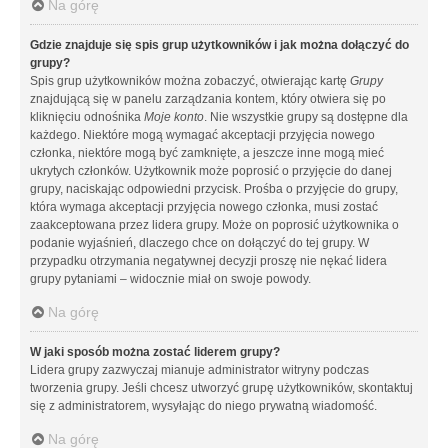
Na górę
Gdzie znajduje się spis grup użytkowników i jak można dołączyć do
grupy?
Spis grup użytkowników można zobaczyć, otwierając kartę
Grupy
znajdującą się w panelu zarządzania kontem, który otwiera się po
kliknięciu odnośnika
Moje konto
. Nie wszystkie grupy są dostępne dla
każdego. Niektóre mogą wymagać akceptacji przyjęcia nowego
członka, niektóre mogą być zamknięte, a jeszcze inne mogą mieć
ukrytych członków. Użytkownik może poprosić o przyjęcie do danej
grupy, naciskając odpowiedni przycisk. Prośba o przyjęcie do grupy,
która wymaga akceptacji przyjęcia nowego członka, musi zostać
zaakceptowana przez lidera grupy. Może on poprosić użytkownika o
podanie wyjaśnień, dlaczego chce on dołączyć do tej grupy. W
przypadku otrzymania negatywnej decyzji proszę nie nękać lidera
grupy pytaniami – widocznie miał on swoje powody.
Na górę
W jaki sposób można zostać liderem grupy?
Lidera grupy zazwyczaj mianuje administrator witryny podczas
tworzenia grupy. Jeśli chcesz utworzyć grupę użytkowników, skontaktuj
się z administratorem, wysyłając do niego prywatną wiadomość.
Na górę