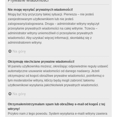
Prywatne wiadomości
Nie mogę wysyłać prywatnych wiadomości!
Mogą być trzy przyczyny takiej sytuacji. Pierwsza – nie jesteś
zarejestrowanym użytkownikiem lub nie jesteś
zalogowany/zalogowana. Druga – administrator witryny wyłączył
przesyłanie prywatnych wiadomości na całej witrynie. Trzecia –
administrator witryny uniemożliwił ci przesyłanie prywatnych
wiadomości. Aby uzyskać więcej informacji, skontaktuj się z
administratorem witryny.
Na górę
Otrzymuję niechciane prywatne wiadomości!
W panelu użytkownika możesz, określając odpowiednie reguły ustawić
automatyczne usuwanie wiadomości od danego nadawcy. Jeżeli
otrzymujesz od kogoś obraźliwe prywatne wiadomości, poinformuj o
tym moderatorów witryny, którzy będą mogli zabronić takiemu
użytkownikowi wysyłania jakichkolwiek prywatnych wiadomości.
Na górę
Otrzymałem/otrzymałam spam lub obraźliwy e-mail od kogoś z tej
witryny!
Przykro nam z tego powodu. System wysyłania e-maili witryny zawiera