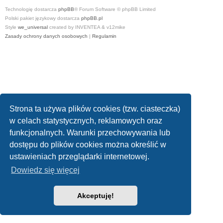
Technologię dostarcza
phpBB
® Forum Software © phpBB Limited
Polski pakiet językowy dostarcza
phpBB.pl
Style
we_universal
created by INVENTEA & v12mike
Zasady ochrony danych osobowych
|
Regulamin
Strona ta używa plików cookies (tzw. ciasteczka)
w celach statystycznych, reklamowych oraz
funkcjonalnych. Warunki przechowywania lub
dostępu do plików cookies można określić w
ustawieniach przeglądarki internetowej.
Dowiedz się więcej
Akceptuję!