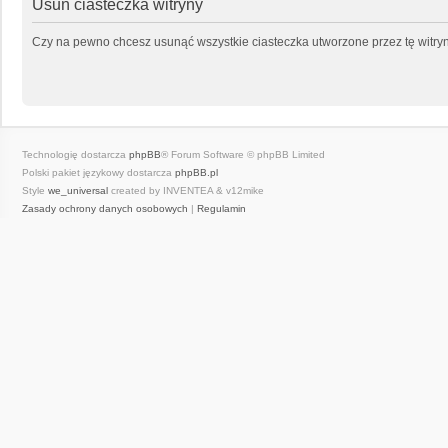
Usuń ciasteczka witryny
Czy na pewno chcesz usunąć wszystkie ciasteczka utworzone przez tę witry
Technologię dostarcza
phpBB
® Forum Software © phpBB Limited
Polski pakiet językowy dostarcza
phpBB.pl
Style
we_universal
created by INVENTEA & v12mike
Zasady ochrony danych osobowych
|
Regulamin