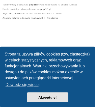
Technologię dostarcza
phpBB
® Forum Software © phpBB Limited
Polski pakiet językowy dostarcza
phpBB.pl
Style
we_universal
created by INVENTEA & v12mike
Zasady ochrony danych osobowych
|
Regulamin
Strona ta używa plików cookies (tzw. ciasteczka)
w celach statystycznych, reklamowych oraz
funkcjonalnych. Warunki przechowywania lub
dostępu do plików cookies można określić w
ustawieniach przeglądarki internetowej.
Dowiedz się więcej
Akceptuję!