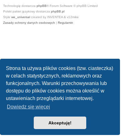
Technologię dostarcza
phpBB
® Forum Software © phpBB Limited
Polski pakiet językowy dostarcza
phpBB.pl
Style
we_universal
created by INVENTEA & v12mike
Zasady ochrony danych osobowych
|
Regulamin
Strona ta używa plików cookies (tzw. ciasteczka)
w celach statystycznych, reklamowych oraz
funkcjonalnych. Warunki przechowywania lub
dostępu do plików cookies można określić w
ustawieniach przeglądarki internetowej.
Dowiedz się więcej
Akceptuję!