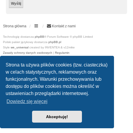
Strona główna
Kontakt z nami
Technologię dostarcza
phpBB
® Forum Software © phpBB Limited
Polski pakiet językowy dostarcza
phpBB.pl
Style
we_universal
created by INVENTEA & v12mike
Zasady ochrony danych osobowych
|
Regulamin
Strona ta używa plików cookies (tzw. ciasteczka)
w celach statystycznych, reklamowych oraz
funkcjonalnych. Warunki przechowywania lub
dostępu do plików cookies można określić w
ustawieniach przeglądarki internetowej.
Dowiedz się więcej
Akceptuję!