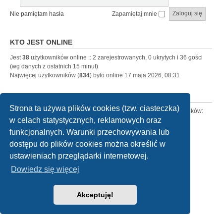
Nie pamiętam hasła
Zapamiętaj mnie
KTO JEST ONLINE
Jest
38
użytkowników online :: 2 zarejestrowanych, 0 ukrytych i 36 gości
(wg danych z ostatnich 15 minut)
Najwięcej użytkowników (
834
) było online 17 maja 2026, 08:31
STATYSTYKI
Strona ta używa plików cookies (tzw. ciasteczka)
Liczba postów:
302534
• Liczba tematów:
15904
• Liczba użytkowników:
w celach statystycznych, reklamowych oraz
3996
• Ostatnio zarejestrowany użytkownik:
Davidreuct
funkcjonalnych. Warunki przechowywania lub
dostępu do plików cookies można określić w
Strona główna
Kontakt z nami
ustawieniach przeglądarki internetowej.
Dowiedz się więcej
Technologię dostarcza
phpBB
® Forum Software © phpBB Limited
Polski pakiet językowy dostarcza
phpBB.pl
Style
we_universal
created by INVENTEA & v12mike
Akceptuję!
Zasady ochrony danych osobowych
|
Regulamin