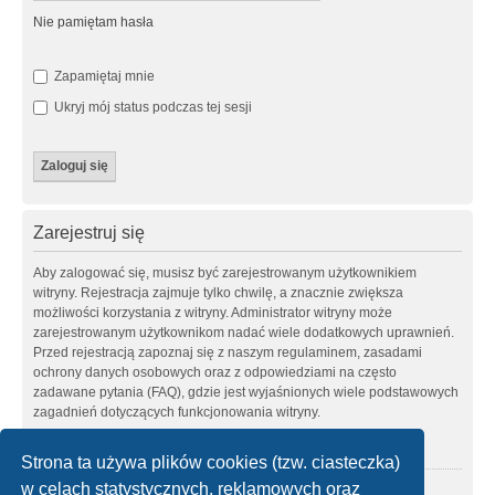
Nie pamiętam hasła
Zapamiętaj mnie
Ukryj mój status podczas tej sesji
Zarejestruj się
Aby zalogować się, musisz być zarejestrowanym użytkownikiem
witryny. Rejestracja zajmuje tylko chwilę, a znacznie zwiększa
możliwości korzystania z witryny. Administrator witryny może
zarejestrowanym użytkownikom nadać wiele dodatkowych uprawnień.
Przed rejestracją zapoznaj się z naszym regulaminem, zasadami
ochrony danych osobowych oraz z odpowiedziami na często
zadawane pytania (FAQ), gdzie jest wyjaśnionych wiele podstawowych
zagadnień dotyczących funkcjonowania witryny.
Regulamin
|
Zasady ochrony danych osobowych
Strona ta używa plików cookies (tzw. ciasteczka)
w celach statystycznych, reklamowych oraz