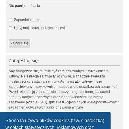
Nie pamiętam hasła
Zapamiętaj mnie
Ukryj mój status podczas tej sesji
Zarejestruj się
Aby zalogować się, musisz być zarejestrowanym użytkownikiem
witryny. Rejestracja zajmuje tylko chwilę, a znacznie zwiększa
możliwości korzystania z witryny. Administrator witryny może
zarejestrowanym użytkownikom nadać wiele dodatkowych uprawnień.
Przed rejestracją zapoznaj się z naszym regulaminem, zasadami
ochrony danych osobowych oraz z odpowiedziami na często
zadawane pytania (FAQ), gdzie jest wyjaśnionych wiele podstawowych
zagadnień dotyczących funkcjonowania witryny.
Regulamin
|
Zasady ochrony danych osobowych
Strona ta używa plików cookies (tzw. ciasteczka)
w celach statystycznych, reklamowych oraz