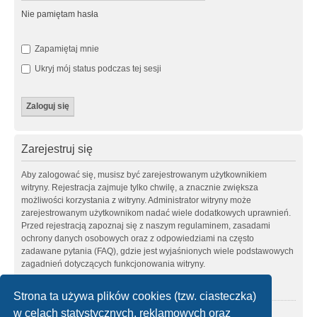
Nie pamiętam hasła
Zapamiętaj mnie
Ukryj mój status podczas tej sesji
Zarejestruj się
Aby zalogować się, musisz być zarejestrowanym użytkownikiem
witryny. Rejestracja zajmuje tylko chwilę, a znacznie zwiększa
możliwości korzystania z witryny. Administrator witryny może
zarejestrowanym użytkownikom nadać wiele dodatkowych uprawnień.
Przed rejestracją zapoznaj się z naszym regulaminem, zasadami
ochrony danych osobowych oraz z odpowiedziami na często
zadawane pytania (FAQ), gdzie jest wyjaśnionych wiele podstawowych
zagadnień dotyczących funkcjonowania witryny.
Regulamin
|
Zasady ochrony danych osobowych
Strona ta używa plików cookies (tzw. ciasteczka)
w celach statystycznych, reklamowych oraz