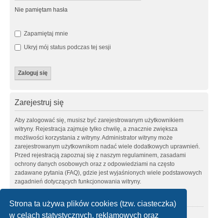
Nie pamiętam hasła
Zapamiętaj mnie
Ukryj mój status podczas tej sesji
Zarejestruj się
Aby zalogować się, musisz być zarejestrowanym użytkownikiem
witryny. Rejestracja zajmuje tylko chwilę, a znacznie zwiększa
możliwości korzystania z witryny. Administrator witryny może
zarejestrowanym użytkownikom nadać wiele dodatkowych uprawnień.
Przed rejestracją zapoznaj się z naszym regulaminem, zasadami
ochrony danych osobowych oraz z odpowiedziami na często
zadawane pytania (FAQ), gdzie jest wyjaśnionych wiele podstawowych
zagadnień dotyczących funkcjonowania witryny.
Regulamin
|
Zasady ochrony danych osobowych
Strona ta używa plików cookies (tzw. ciasteczka)
w celach statystycznych, reklamowych oraz