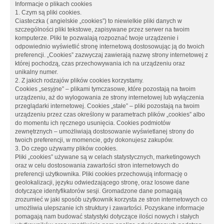
Informacje o plikach cookies
1. Czym są pliki cookies.
Ciasteczka ( angielskie „cookies”) to niewielkie pliki danych w
szczególności pliki tekstowe, zapisywane przez serwer na twoim
komputerze. Pliki te pozwalają rozpoznać twoje urządzenie i
odpowiednio wyświetlić stronę internetową dostosowując ją do twoich
preferencji. „Cookies” zazwyczaj zawierają nazwę strony internetowej z
której pochodzą, czas przechowywania ich na urządzeniu oraz
unikalny numer.
2. Z jakich rodzajów plików cookies korzystamy.
Cookies „sesyjne” – plikami tymczasowe, które pozostają na twoim
urządzeniu, aż do wylogowania ze strony internetowej lub wyłączenia
przeglądarki internetowej. Cookies „stałe” – pliki pozostają na twoim
urządzeniu przez czas określony w parametrach plików „cookies” albo
do momentu ich ręcznego usunięcia. Cookies podmiotów
zewnętrznych – umożliwiają dostosowanie wyświetlanej strony do
twoich preferencji, w momencie, gdy dokonujesz zakupów.
3. Do czego używamy plików cookies.
Pliki „cookies” używane są w celach statystycznych, marketingowych
oraz w celu dostosowania zawartości stron internetowych do
preferencji użytkownika. Pliki cookies przechowują informację o
geolokalizacji, języku odwiedzającego stronę, oraz losowe dane
dotyczące identyfikatorów sesji. Gromadzone dane pomagają
zrozumieć w jaki sposób użytkownik korzysta ze stron internetowych co
umożliwia ulepszanie ich struktury i zawartości. Pozyskane informacje
pomagają nam budować statystyki dotyczące ilości nowych i stałych