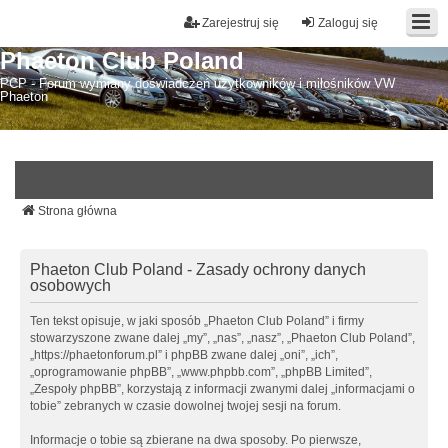
Zarejestruj się
Zaloguj się
Phaeton Club Poland
PCP - Forum wymiany doświadczeń użytkowników i miłośników VW
Phaeton
Strona główna
Phaeton Club Poland - Zasady ochrony danych
osobowych
Ten tekst opisuje, w jaki sposób „Phaeton Club Poland” i firmy
stowarzyszone zwane dalej „my”, „nas”, „nasz”, „Phaeton Club Poland”,
„https://phaetonforum.pl” i phpBB zwane dalej „oni”, „ich”,
„oprogramowanie phpBB”, „www.phpbb.com”, „phpBB Limited”,
„Zespoły phpBB”, korzystają z informacji zwanymi dalej „informacjami o
tobie” zebranych w czasie dowolnej twojej sesji na forum.
Informacje o tobie są zbierane na dwa sposoby. Po pierwsze,