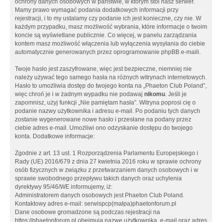
ochrony danych osobowych w państwie, w którym stoi nasz serwer.
Mamy prawo wymagać podania dodatkowych informacji przy
rejestracji, i to my ustalamy czy podanie ich jest konieczne, czy nie. W
każdym przypadku, masz możliwość wybrania, które informacje o twoim
koncie są wyświetlane publicznie. Co więcej, w panelu zarządzania
kontem masz możliwość włączenia lub wyłączenia wysyłania do ciebie
automatycznie generowanych przez oprogramowanie phpBB e-maili.
Twoje hasło jest zaszyfrowane, więc jest bezpieczne, niemniej nie
należy używać tego samego hasła na różnych witrynach internetowych.
Hasło to umożliwia dostęp do twojego konta na „Phaeton Club Poland”,
więc chroń je i w żadnym wypadku nie podawaj
nikomu
. Jeśli je
zapomnisz, użyj funkcji „Nie pamiętam hasła”. Witryna poprosi cię o
podanie nazwy użytkownika i adresu e-mail. Po podaniu tych danych
zostanie wygenerowane nowe hasło i przesłane na podany przez
ciebie adres e-mail. Umożliwi ono odzyskanie dostępu do twojego
konta. Dodatkowe informacje:
Zgodnie z art. 13 ust. 1 Rozporządzenia Parlamentu Europejskiego i
Rady (UE) 2016/679 z dnia 27 kwietnia 2016 roku w sprawie ochrony
osób fizycznych w związku z przetwarzaniem danych osobowych i w
sprawie swobodnego przepływu takich danych oraz uchylenia
dyrektywy 95/46/WE informujemy, iż:
Administratorem danych osobowych jest Phaeton Club Poland.
Kontaktowy adres e-mail: serwispcp(małpa)phaetonforum.pl
Dane osobowe gromadzone są podczas rejestracji na
https://phaetonforum.pl obejmują nazwę użytkownika, e-mail oraz adres