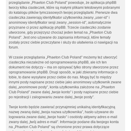
przeglądanie „Phaeton Club Poland” powoduje, że aplikacja phpBB
tworzy kilka ciasteczek, które są małymi plikami tekstowymi pobranymi
do katalogu plików tymczasowych twojej przeglądarki. Pierwsze dwa
ciasteczka zawierają identyfikator użytkownika zwany „user-id” i
anonimowy identyfikator sesji zwany „session-id”, automatycznie
przyznane ci przez aplikację phpBB. Trzecie ciasteczko zostanie
utworzone, gdy przejrzysz chociaż jeden temat na „Phaeton Club
Poland”. Jest ono używane do zapisania informacji, które tematy
zostały przez ciebie przeczytane i służy do ułatwienia ci nawigacji na
forum.
W czasie przeglądania „Phaeton Club Poland” możemy też utworzyć
ciasteczka niezależne od oprogramowania phpBB, ale ich ten
dokument nie dotyczy – ma on opisywać tylko strony stworzone przez
oprogramowanie phpBB. Drugi sposób, w jaki zbieramy informacje o
tobie, to dane wysyłane przez ciebie do nas. Mogą być to między
innymi posty napisane przez ciebie jako anonimowy użytkownik zwane
dalej „anonimowe posty”, konta użytkownika założone na „Phaeton
Club Poland” zwane dalej „twoje konto” i posty napisane przez ciebie
po rejestracji i zalogowaniu zwane dalej „twoje posty”.
Twoje konto będzie zawierać przynajmniej unikalną identyfikacyjną
nazwę zwaną dalej „twoja nazwa użytkownika”, hasło używane do
logowania zwane dalej „twoje hasło” i osobisty aktywny adres e-mail
zwany dalej „twój adres e-mail”. Informacje podane dla twojego konta
na „Phaeton Club Poland” są chronione przez prawa dotyczące