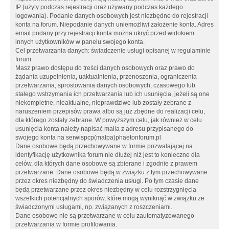
IP (użyty podczas rejestracji oraz używany podczas każdego
logowania). Podanie danych osobowych jest niezbędne do rejestracji
konta na forum. Niepodanie danych uniemożliwi założenie konta. Adres
email podany przy rejestracji konta można ukryć przed widokiem
innych użytkowników w panelu swojego konta.
Cel przetwarzania danych: świadczenie usługi opisanej w regulaminie
forum.
Masz prawo dostępu do treści danych osobowych oraz prawo do
żądania uzupełnienia, uaktualnienia, przenoszenia, ograniczenia
przetwarzania, sprostowania danych osobowych, czasowego lub
stałego wstrzymania ich przetwarzania lub ich usunięcia, jeżeli są one
niekompletne, nieaktualne, nieprawdziwe lub zostały zebrane z
naruszeniem przepisów prawa albo są już zbędne do realizacji celu,
dla którego zostały zebrane. W powyższym celu, jak również w celu
usunięcia konta należy napisać maila z adresu przypisanego do
swojego konta na serwispcp(małpa)phaetonforum.pl
Dane osobowe będą przechowywane w formie pozwalającej na
identyfikację użytkownika forum nie dłużej niż jest to konieczne dla
celów, dla których dane osobowe są zbierane i zgodnie z prawem
przetwarzane. Dane osobowe będą w związku z tym przechowywane
przez okres niezbędny do świadczenia usługi. Po tym czasie dane
będą przetwarzane przez okres niezbędny w celu rozstrzygnięcia
wszelkich potencjalnych sporów, które mogą wyniknąć w związku ze
świadczonymi usługami, np. związanych z roszczeniami.
Dane osobowe nie są przetwarzane w celu zautomatyzowanego
przetwarzania w formie profilowania.