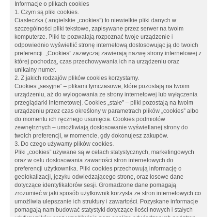
Informacje o plikach cookies
1. Czym są pliki cookies.
Ciasteczka ( angielskie „cookies”) to niewielkie pliki danych w
szczególności pliki tekstowe, zapisywane przez serwer na twoim
komputerze. Pliki te pozwalają rozpoznać twoje urządzenie i
odpowiednio wyświetlić stronę internetową dostosowując ją do twoich
preferencji. „Cookies” zazwyczaj zawierają nazwę strony internetowej z
której pochodzą, czas przechowywania ich na urządzeniu oraz
unikalny numer.
2. Z jakich rodzajów plików cookies korzystamy.
Cookies „sesyjne” – plikami tymczasowe, które pozostają na twoim
urządzeniu, aż do wylogowania ze strony internetowej lub wyłączenia
przeglądarki internetowej. Cookies „stałe” – pliki pozostają na twoim
urządzeniu przez czas określony w parametrach plików „cookies” albo
do momentu ich ręcznego usunięcia. Cookies podmiotów
zewnętrznych – umożliwiają dostosowanie wyświetlanej strony do
twoich preferencji, w momencie, gdy dokonujesz zakupów.
3. Do czego używamy plików cookies.
Pliki „cookies” używane są w celach statystycznych, marketingowych
oraz w celu dostosowania zawartości stron internetowych do
preferencji użytkownika. Pliki cookies przechowują informację o
geolokalizacji, języku odwiedzającego stronę, oraz losowe dane
dotyczące identyfikatorów sesji. Gromadzone dane pomagają
zrozumieć w jaki sposób użytkownik korzysta ze stron internetowych co
umożliwia ulepszanie ich struktury i zawartości. Pozyskane informacje
pomagają nam budować statystyki dotyczące ilości nowych i stałych