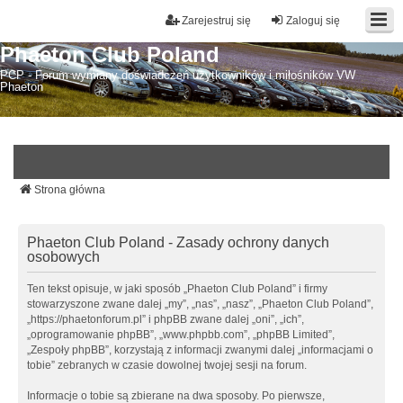
Zarejestruj się
Zaloguj się
Phaeton Club Poland
PCP - Forum wymiany doświadczeń użytkowników i miłośników VW
Phaeton
Strona główna
Phaeton Club Poland - Zasady ochrony danych
osobowych
Ten tekst opisuje, w jaki sposób „Phaeton Club Poland” i firmy
stowarzyszone zwane dalej „my”, „nas”, „nasz”, „Phaeton Club Poland”,
„https://phaetonforum.pl” i phpBB zwane dalej „oni”, „ich”,
„oprogramowanie phpBB”, „www.phpbb.com”, „phpBB Limited”,
„Zespoły phpBB”, korzystają z informacji zwanymi dalej „informacjami o
tobie” zebranych w czasie dowolnej twojej sesji na forum.
Informacje o tobie są zbierane na dwa sposoby. Po pierwsze,