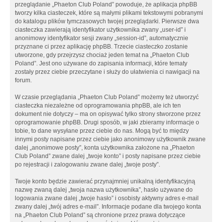
przeglądanie „Phaeton Club Poland” powoduje, że aplikacja phpBB
tworzy kilka ciasteczek, które są małymi plikami tekstowymi pobranymi
do katalogu plików tymczasowych twojej przeglądarki. Pierwsze dwa
ciasteczka zawierają identyfikator użytkownika zwany „user-id” i
anonimowy identyfikator sesji zwany „session-id”, automatycznie
przyznane ci przez aplikację phpBB. Trzecie ciasteczko zostanie
utworzone, gdy przejrzysz chociaż jeden temat na „Phaeton Club
Poland”. Jest ono używane do zapisania informacji, które tematy
zostały przez ciebie przeczytane i służy do ułatwienia ci nawigacji na
forum.
W czasie przeglądania „Phaeton Club Poland” możemy też utworzyć
ciasteczka niezależne od oprogramowania phpBB, ale ich ten
dokument nie dotyczy – ma on opisywać tylko strony stworzone przez
oprogramowanie phpBB. Drugi sposób, w jaki zbieramy informacje o
tobie, to dane wysyłane przez ciebie do nas. Mogą być to między
innymi posty napisane przez ciebie jako anonimowy użytkownik zwane
dalej „anonimowe posty”, konta użytkownika założone na „Phaeton
Club Poland” zwane dalej „twoje konto” i posty napisane przez ciebie
po rejestracji i zalogowaniu zwane dalej „twoje posty”.
Twoje konto będzie zawierać przynajmniej unikalną identyfikacyjną
nazwę zwaną dalej „twoja nazwa użytkownika”, hasło używane do
logowania zwane dalej „twoje hasło” i osobisty aktywny adres e-mail
zwany dalej „twój adres e-mail”. Informacje podane dla twojego konta
na „Phaeton Club Poland” są chronione przez prawa dotyczące