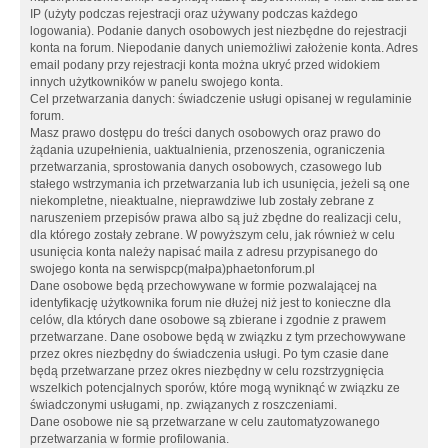
IP (użyty podczas rejestracji oraz używany podczas każdego
logowania). Podanie danych osobowych jest niezbędne do rejestracji
konta na forum. Niepodanie danych uniemożliwi założenie konta. Adres
email podany przy rejestracji konta można ukryć przed widokiem
innych użytkowników w panelu swojego konta.
Cel przetwarzania danych: świadczenie usługi opisanej w regulaminie
forum.
Masz prawo dostępu do treści danych osobowych oraz prawo do
żądania uzupełnienia, uaktualnienia, przenoszenia, ograniczenia
przetwarzania, sprostowania danych osobowych, czasowego lub
stałego wstrzymania ich przetwarzania lub ich usunięcia, jeżeli są one
niekompletne, nieaktualne, nieprawdziwe lub zostały zebrane z
naruszeniem przepisów prawa albo są już zbędne do realizacji celu,
dla którego zostały zebrane. W powyższym celu, jak również w celu
usunięcia konta należy napisać maila z adresu przypisanego do
swojego konta na serwispcp(małpa)phaetonforum.pl
Dane osobowe będą przechowywane w formie pozwalającej na
identyfikację użytkownika forum nie dłużej niż jest to konieczne dla
celów, dla których dane osobowe są zbierane i zgodnie z prawem
przetwarzane. Dane osobowe będą w związku z tym przechowywane
przez okres niezbędny do świadczenia usługi. Po tym czasie dane
będą przetwarzane przez okres niezbędny w celu rozstrzygnięcia
wszelkich potencjalnych sporów, które mogą wyniknąć w związku ze
świadczonymi usługami, np. związanych z roszczeniami.
Dane osobowe nie są przetwarzane w celu zautomatyzowanego
przetwarzania w formie profilowania.