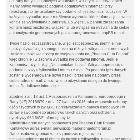
ochrony danych osobowych w państwie, w którym stoi nasz serwer.
Mamy prawo wymagać podania dodatkowych informacji przy
rejestracji, i to my ustalamy czy podanie ich jest konieczne, czy nie. W
każdym przypadku, masz możliwość wybrania, które informacje o twoim
koncie są wyświetlane publicznie. Co więcej, w panelu zarządzania
kontem masz możliwość włączenia lub wyłączenia wysyłania do ciebie
automatycznie generowanych przez oprogramowanie phpBB e-maili.
Twoje hasło jest zaszyfrowane, więc jest bezpieczne, niemniej nie
należy używać tego samego hasła na różnych witrynach internetowych.
Hasło to umożliwia dostęp do twojego konta na „Phaeton Club Poland”,
więc chroń je i w żadnym wypadku nie podawaj
nikomu
. Jeśli je
zapomnisz, użyj funkcji „Nie pamiętam hasła”. Witryna poprosi cię o
podanie nazwy użytkownika i adresu e-mail. Po podaniu tych danych
zostanie wygenerowane nowe hasło i przesłane na podany przez
ciebie adres e-mail. Umożliwi ono odzyskanie dostępu do twojego
konta. Dodatkowe informacje:
Zgodnie z art. 13 ust. 1 Rozporządzenia Parlamentu Europejskiego i
Rady (UE) 2016/679 z dnia 27 kwietnia 2016 roku w sprawie ochrony
osób fizycznych w związku z przetwarzaniem danych osobowych i w
sprawie swobodnego przepływu takich danych oraz uchylenia
dyrektywy 95/46/WE informujemy, iż:
Administratorem danych osobowych jest Phaeton Club Poland.
Kontaktowy adres e-mail: serwispcp(małpa)phaetonforum.pl
Dane osobowe gromadzone są podczas rejestracji na
https://phaetonforum.pl obejmują nazwę użytkownika, e-mail oraz adres