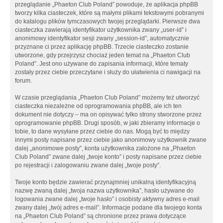
przeglądanie „Phaeton Club Poland” powoduje, że aplikacja phpBB
tworzy kilka ciasteczek, które są małymi plikami tekstowymi pobranymi
do katalogu plików tymczasowych twojej przeglądarki. Pierwsze dwa
ciasteczka zawierają identyfikator użytkownika zwany „user-id” i
anonimowy identyfikator sesji zwany „session-id”, automatycznie
przyznane ci przez aplikację phpBB. Trzecie ciasteczko zostanie
utworzone, gdy przejrzysz chociaż jeden temat na „Phaeton Club
Poland”. Jest ono używane do zapisania informacji, które tematy
zostały przez ciebie przeczytane i służy do ułatwienia ci nawigacji na
forum.
W czasie przeglądania „Phaeton Club Poland” możemy też utworzyć
ciasteczka niezależne od oprogramowania phpBB, ale ich ten
dokument nie dotyczy – ma on opisywać tylko strony stworzone przez
oprogramowanie phpBB. Drugi sposób, w jaki zbieramy informacje o
tobie, to dane wysyłane przez ciebie do nas. Mogą być to między
innymi posty napisane przez ciebie jako anonimowy użytkownik zwane
dalej „anonimowe posty”, konta użytkownika założone na „Phaeton
Club Poland” zwane dalej „twoje konto” i posty napisane przez ciebie
po rejestracji i zalogowaniu zwane dalej „twoje posty”.
Twoje konto będzie zawierać przynajmniej unikalną identyfikacyjną
nazwę zwaną dalej „twoja nazwa użytkownika”, hasło używane do
logowania zwane dalej „twoje hasło” i osobisty aktywny adres e-mail
zwany dalej „twój adres e-mail”. Informacje podane dla twojego konta
na „Phaeton Club Poland” są chronione przez prawa dotyczące