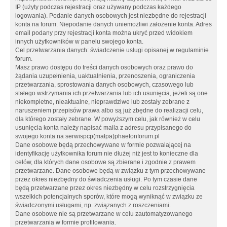
IP (użyty podczas rejestracji oraz używany podczas każdego
logowania). Podanie danych osobowych jest niezbędne do rejestracji
konta na forum. Niepodanie danych uniemożliwi założenie konta. Adres
email podany przy rejestracji konta można ukryć przed widokiem
innych użytkowników w panelu swojego konta.
Cel przetwarzania danych: świadczenie usługi opisanej w regulaminie
forum.
Masz prawo dostępu do treści danych osobowych oraz prawo do
żądania uzupełnienia, uaktualnienia, przenoszenia, ograniczenia
przetwarzania, sprostowania danych osobowych, czasowego lub
stałego wstrzymania ich przetwarzania lub ich usunięcia, jeżeli są one
niekompletne, nieaktualne, nieprawdziwe lub zostały zebrane z
naruszeniem przepisów prawa albo są już zbędne do realizacji celu,
dla którego zostały zebrane. W powyższym celu, jak również w celu
usunięcia konta należy napisać maila z adresu przypisanego do
swojego konta na serwispcp(małpa)phaetonforum.pl
Dane osobowe będą przechowywane w formie pozwalającej na
identyfikację użytkownika forum nie dłużej niż jest to konieczne dla
celów, dla których dane osobowe są zbierane i zgodnie z prawem
przetwarzane. Dane osobowe będą w związku z tym przechowywane
przez okres niezbędny do świadczenia usługi. Po tym czasie dane
będą przetwarzane przez okres niezbędny w celu rozstrzygnięcia
wszelkich potencjalnych sporów, które mogą wyniknąć w związku ze
świadczonymi usługami, np. związanych z roszczeniami.
Dane osobowe nie są przetwarzane w celu zautomatyzowanego
przetwarzania w formie profilowania.