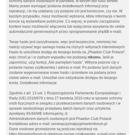
ochrony danych osobowych w państwie, w którym stoi nasz serwer.
Mamy prawo wymagać podania dodatkowych informacji przy
rejestracji, i to my ustalamy czy podanie ich jest konieczne, czy nie. W
każdym przypadku, masz możliwość wybrania, które informacje o twoim
koncie są wyświetlane publicznie. Co więcej, w panelu zarządzania
kontem masz możliwość włączenia lub wyłączenia wysyłania do ciebie
automatycznie generowanych przez oprogramowanie phpBB e-maili.
Twoje hasło jest zaszyfrowane, więc jest bezpieczne, niemniej nie
należy używać tego samego hasła na różnych witrynach internetowych.
Hasło to umożliwia dostęp do twojego konta na „Phaeton Club Poland”,
więc chroń je i w żadnym wypadku nie podawaj
nikomu
. Jeśli je
zapomnisz, użyj funkcji „Nie pamiętam hasła”. Witryna poprosi cię o
podanie nazwy użytkownika i adresu e-mail. Po podaniu tych danych
zostanie wygenerowane nowe hasło i przesłane na podany przez
ciebie adres e-mail. Umożliwi ono odzyskanie dostępu do twojego
konta. Dodatkowe informacje:
Zgodnie z art. 13 ust. 1 Rozporządzenia Parlamentu Europejskiego i
Rady (UE) 2016/679 z dnia 27 kwietnia 2016 roku w sprawie ochrony
osób fizycznych w związku z przetwarzaniem danych osobowych i w
sprawie swobodnego przepływu takich danych oraz uchylenia
dyrektywy 95/46/WE informujemy, iż:
Administratorem danych osobowych jest Phaeton Club Poland.
Kontaktowy adres e-mail: serwispcp(małpa)phaetonforum.pl
Dane osobowe gromadzone są podczas rejestracji na
https://phaetonforum.pl obejmują nazwę użytkownika, e-mail oraz adres