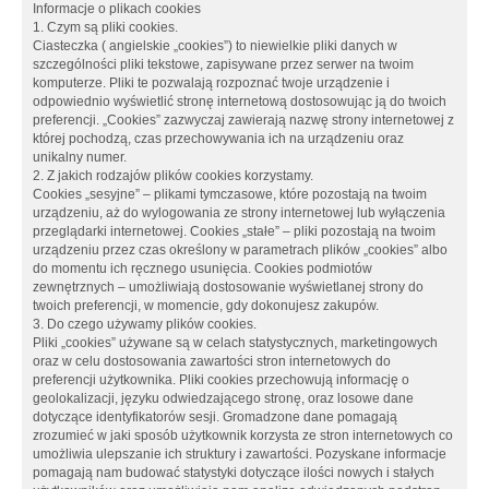
Informacje o plikach cookies
1. Czym są pliki cookies.
Ciasteczka ( angielskie „cookies”) to niewielkie pliki danych w
szczególności pliki tekstowe, zapisywane przez serwer na twoim
komputerze. Pliki te pozwalają rozpoznać twoje urządzenie i
odpowiednio wyświetlić stronę internetową dostosowując ją do twoich
preferencji. „Cookies” zazwyczaj zawierają nazwę strony internetowej z
której pochodzą, czas przechowywania ich na urządzeniu oraz
unikalny numer.
2. Z jakich rodzajów plików cookies korzystamy.
Cookies „sesyjne” – plikami tymczasowe, które pozostają na twoim
urządzeniu, aż do wylogowania ze strony internetowej lub wyłączenia
przeglądarki internetowej. Cookies „stałe” – pliki pozostają na twoim
urządzeniu przez czas określony w parametrach plików „cookies” albo
do momentu ich ręcznego usunięcia. Cookies podmiotów
zewnętrznych – umożliwiają dostosowanie wyświetlanej strony do
twoich preferencji, w momencie, gdy dokonujesz zakupów.
3. Do czego używamy plików cookies.
Pliki „cookies” używane są w celach statystycznych, marketingowych
oraz w celu dostosowania zawartości stron internetowych do
preferencji użytkownika. Pliki cookies przechowują informację o
geolokalizacji, języku odwiedzającego stronę, oraz losowe dane
dotyczące identyfikatorów sesji. Gromadzone dane pomagają
zrozumieć w jaki sposób użytkownik korzysta ze stron internetowych co
umożliwia ulepszanie ich struktury i zawartości. Pozyskane informacje
pomagają nam budować statystyki dotyczące ilości nowych i stałych