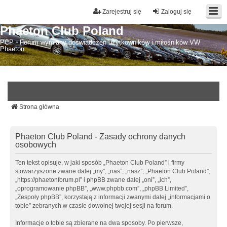
Zarejestruj się
Zaloguj się
Phaeton Club Poland
PCP - Forum wymiany doświadczeń użytkowników i miłośników VW
Phaeton
Strona główna
Phaeton Club Poland - Zasady ochrony danych
osobowych
Ten tekst opisuje, w jaki sposób „Phaeton Club Poland” i firmy
stowarzyszone zwane dalej „my”, „nas”, „nasz”, „Phaeton Club Poland”,
„https://phaetonforum.pl” i phpBB zwane dalej „oni”, „ich”,
„oprogramowanie phpBB”, „www.phpbb.com”, „phpBB Limited”,
„Zespoły phpBB”, korzystają z informacji zwanymi dalej „informacjami o
tobie” zebranych w czasie dowolnej twojej sesji na forum.
Informacje o tobie są zbierane na dwa sposoby. Po pierwsze,