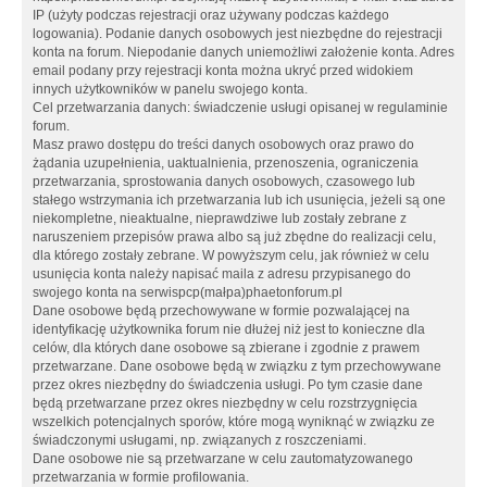
IP (użyty podczas rejestracji oraz używany podczas każdego
logowania). Podanie danych osobowych jest niezbędne do rejestracji
konta na forum. Niepodanie danych uniemożliwi założenie konta. Adres
email podany przy rejestracji konta można ukryć przed widokiem
innych użytkowników w panelu swojego konta.
Cel przetwarzania danych: świadczenie usługi opisanej w regulaminie
forum.
Masz prawo dostępu do treści danych osobowych oraz prawo do
żądania uzupełnienia, uaktualnienia, przenoszenia, ograniczenia
przetwarzania, sprostowania danych osobowych, czasowego lub
stałego wstrzymania ich przetwarzania lub ich usunięcia, jeżeli są one
niekompletne, nieaktualne, nieprawdziwe lub zostały zebrane z
naruszeniem przepisów prawa albo są już zbędne do realizacji celu,
dla którego zostały zebrane. W powyższym celu, jak również w celu
usunięcia konta należy napisać maila z adresu przypisanego do
swojego konta na serwispcp(małpa)phaetonforum.pl
Dane osobowe będą przechowywane w formie pozwalającej na
identyfikację użytkownika forum nie dłużej niż jest to konieczne dla
celów, dla których dane osobowe są zbierane i zgodnie z prawem
przetwarzane. Dane osobowe będą w związku z tym przechowywane
przez okres niezbędny do świadczenia usługi. Po tym czasie dane
będą przetwarzane przez okres niezbędny w celu rozstrzygnięcia
wszelkich potencjalnych sporów, które mogą wyniknąć w związku ze
świadczonymi usługami, np. związanych z roszczeniami.
Dane osobowe nie są przetwarzane w celu zautomatyzowanego
przetwarzania w formie profilowania.