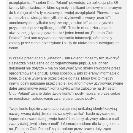
przeglądanie „Phaeton Club Poland” powoduje, że aplikacja phpBB
tworzy kilka ciasteczek, które są małymi plikami tekstowymi pobranymi
do katalogu plików tymczasowych twojej przeglądarki. Pierwsze dwa
ciasteczka zawierają identyfikator użytkownika zwany „user-id” i
anonimowy identyfikator sesji zwany „session-id”, automatycznie
przyznane ci przez aplikację phpBB. Trzecie ciasteczko zostanie
utworzone, gdy przejrzysz chociaż jeden temat na „Phaeton Club
Poland”. Jest ono używane do zapisania informacji, które tematy
zostały przez ciebie przeczytane i służy do ułatwienia ci nawigacji na
forum.
W czasie przeglądania „Phaeton Club Poland” możemy też utworzyć
ciasteczka niezależne od oprogramowania phpBB, ale ich ten
dokument nie dotyczy – ma on opisywać tylko strony stworzone przez
oprogramowanie phpBB. Drugi sposób, w jaki zbieramy informacje o
tobie, to dane wysyłane przez ciebie do nas. Mogą być to między
innymi posty napisane przez ciebie jako anonimowy użytkownik zwane
dalej „anonimowe posty”, konta użytkownika założone na „Phaeton
Club Poland” zwane dalej „twoje konto” i posty napisane przez ciebie
po rejestracji i zalogowaniu zwane dalej „twoje posty”.
Twoje konto będzie zawierać przynajmniej unikalną identyfikacyjną
nazwę zwaną dalej „twoja nazwa użytkownika”, hasło używane do
logowania zwane dalej „twoje hasło” i osobisty aktywny adres e-mail
zwany dalej „twój adres e-mail”. Informacje podane dla twojego konta
na „Phaeton Club Poland” są chronione przez prawa dotyczące