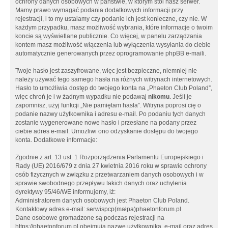
ochrony danych osobowych w państwie, w którym stoi nasz serwer.
Mamy prawo wymagać podania dodatkowych informacji przy
rejestracji, i to my ustalamy czy podanie ich jest konieczne, czy nie. W
każdym przypadku, masz możliwość wybrania, które informacje o twoim
koncie są wyświetlane publicznie. Co więcej, w panelu zarządzania
kontem masz możliwość włączenia lub wyłączenia wysyłania do ciebie
automatycznie generowanych przez oprogramowanie phpBB e-maili.
Twoje hasło jest zaszyfrowane, więc jest bezpieczne, niemniej nie
należy używać tego samego hasła na różnych witrynach internetowych.
Hasło to umożliwia dostęp do twojego konta na „Phaeton Club Poland”,
więc chroń je i w żadnym wypadku nie podawaj
nikomu
. Jeśli je
zapomnisz, użyj funkcji „Nie pamiętam hasła”. Witryna poprosi cię o
podanie nazwy użytkownika i adresu e-mail. Po podaniu tych danych
zostanie wygenerowane nowe hasło i przesłane na podany przez
ciebie adres e-mail. Umożliwi ono odzyskanie dostępu do twojego
konta. Dodatkowe informacje:
Zgodnie z art. 13 ust. 1 Rozporządzenia Parlamentu Europejskiego i
Rady (UE) 2016/679 z dnia 27 kwietnia 2016 roku w sprawie ochrony
osób fizycznych w związku z przetwarzaniem danych osobowych i w
sprawie swobodnego przepływu takich danych oraz uchylenia
dyrektywy 95/46/WE informujemy, iż:
Administratorem danych osobowych jest Phaeton Club Poland.
Kontaktowy adres e-mail: serwispcp(małpa)phaetonforum.pl
Dane osobowe gromadzone są podczas rejestracji na
https://phaetonforum.pl obejmują nazwę użytkownika, e-mail oraz adres