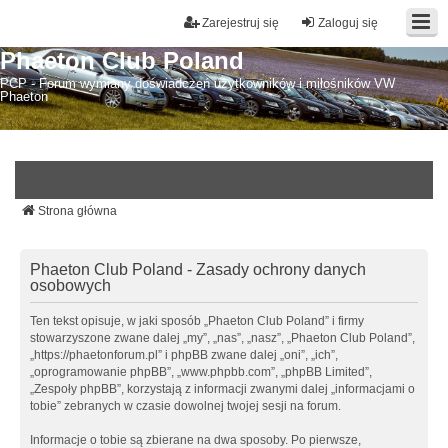
Zarejestruj się
Zaloguj się
Phaeton Club Poland
PCP - Forum wymiany doświadczeń użytkowników i miłośników VW
Phaeton
Strona główna
Phaeton Club Poland - Zasady ochrony danych
osobowych
Ten tekst opisuje, w jaki sposób „Phaeton Club Poland” i firmy
stowarzyszone zwane dalej „my”, „nas”, „nasz”, „Phaeton Club Poland”,
„https://phaetonforum.pl” i phpBB zwane dalej „oni”, „ich”,
„oprogramowanie phpBB”, „www.phpbb.com”, „phpBB Limited”,
„Zespoły phpBB”, korzystają z informacji zwanymi dalej „informacjami o
tobie” zebranych w czasie dowolnej twojej sesji na forum.
Informacje o tobie są zbierane na dwa sposoby. Po pierwsze,