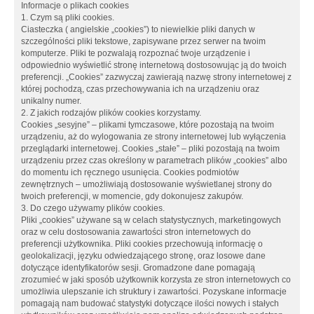
Informacje o plikach cookies
1. Czym są pliki cookies.
Ciasteczka ( angielskie „cookies”) to niewielkie pliki danych w
szczególności pliki tekstowe, zapisywane przez serwer na twoim
komputerze. Pliki te pozwalają rozpoznać twoje urządzenie i
odpowiednio wyświetlić stronę internetową dostosowując ją do twoich
preferencji. „Cookies” zazwyczaj zawierają nazwę strony internetowej z
której pochodzą, czas przechowywania ich na urządzeniu oraz
unikalny numer.
2. Z jakich rodzajów plików cookies korzystamy.
Cookies „sesyjne” – plikami tymczasowe, które pozostają na twoim
urządzeniu, aż do wylogowania ze strony internetowej lub wyłączenia
przeglądarki internetowej. Cookies „stałe” – pliki pozostają na twoim
urządzeniu przez czas określony w parametrach plików „cookies” albo
do momentu ich ręcznego usunięcia. Cookies podmiotów
zewnętrznych – umożliwiają dostosowanie wyświetlanej strony do
twoich preferencji, w momencie, gdy dokonujesz zakupów.
3. Do czego używamy plików cookies.
Pliki „cookies” używane są w celach statystycznych, marketingowych
oraz w celu dostosowania zawartości stron internetowych do
preferencji użytkownika. Pliki cookies przechowują informację o
geolokalizacji, języku odwiedzającego stronę, oraz losowe dane
dotyczące identyfikatorów sesji. Gromadzone dane pomagają
zrozumieć w jaki sposób użytkownik korzysta ze stron internetowych co
umożliwia ulepszanie ich struktury i zawartości. Pozyskane informacje
pomagają nam budować statystyki dotyczące ilości nowych i stałych