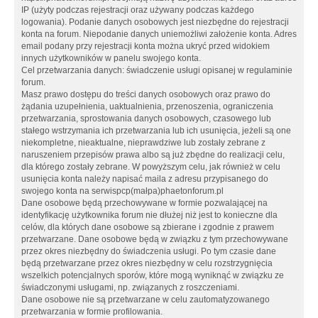
IP (użyty podczas rejestracji oraz używany podczas każdego
logowania). Podanie danych osobowych jest niezbędne do rejestracji
konta na forum. Niepodanie danych uniemożliwi założenie konta. Adres
email podany przy rejestracji konta można ukryć przed widokiem
innych użytkowników w panelu swojego konta.
Cel przetwarzania danych: świadczenie usługi opisanej w regulaminie
forum.
Masz prawo dostępu do treści danych osobowych oraz prawo do
żądania uzupełnienia, uaktualnienia, przenoszenia, ograniczenia
przetwarzania, sprostowania danych osobowych, czasowego lub
stałego wstrzymania ich przetwarzania lub ich usunięcia, jeżeli są one
niekompletne, nieaktualne, nieprawdziwe lub zostały zebrane z
naruszeniem przepisów prawa albo są już zbędne do realizacji celu,
dla którego zostały zebrane. W powyższym celu, jak również w celu
usunięcia konta należy napisać maila z adresu przypisanego do
swojego konta na serwispcp(małpa)phaetonforum.pl
Dane osobowe będą przechowywane w formie pozwalającej na
identyfikację użytkownika forum nie dłużej niż jest to konieczne dla
celów, dla których dane osobowe są zbierane i zgodnie z prawem
przetwarzane. Dane osobowe będą w związku z tym przechowywane
przez okres niezbędny do świadczenia usługi. Po tym czasie dane
będą przetwarzane przez okres niezbędny w celu rozstrzygnięcia
wszelkich potencjalnych sporów, które mogą wyniknąć w związku ze
świadczonymi usługami, np. związanych z roszczeniami.
Dane osobowe nie są przetwarzane w celu zautomatyzowanego
przetwarzania w formie profilowania.