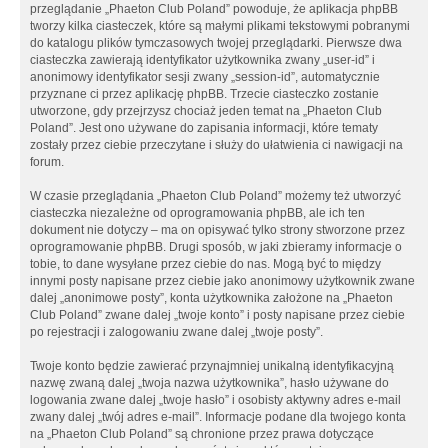
przeglądanie „Phaeton Club Poland” powoduje, że aplikacja phpBB
tworzy kilka ciasteczek, które są małymi plikami tekstowymi pobranymi
do katalogu plików tymczasowych twojej przeglądarki. Pierwsze dwa
ciasteczka zawierają identyfikator użytkownika zwany „user-id” i
anonimowy identyfikator sesji zwany „session-id”, automatycznie
przyznane ci przez aplikację phpBB. Trzecie ciasteczko zostanie
utworzone, gdy przejrzysz chociaż jeden temat na „Phaeton Club
Poland”. Jest ono używane do zapisania informacji, które tematy
zostały przez ciebie przeczytane i służy do ułatwienia ci nawigacji na
forum.
W czasie przeglądania „Phaeton Club Poland” możemy też utworzyć
ciasteczka niezależne od oprogramowania phpBB, ale ich ten
dokument nie dotyczy – ma on opisywać tylko strony stworzone przez
oprogramowanie phpBB. Drugi sposób, w jaki zbieramy informacje o
tobie, to dane wysyłane przez ciebie do nas. Mogą być to między
innymi posty napisane przez ciebie jako anonimowy użytkownik zwane
dalej „anonimowe posty”, konta użytkownika założone na „Phaeton
Club Poland” zwane dalej „twoje konto” i posty napisane przez ciebie
po rejestracji i zalogowaniu zwane dalej „twoje posty”.
Twoje konto będzie zawierać przynajmniej unikalną identyfikacyjną
nazwę zwaną dalej „twoja nazwa użytkownika”, hasło używane do
logowania zwane dalej „twoje hasło” i osobisty aktywny adres e-mail
zwany dalej „twój adres e-mail”. Informacje podane dla twojego konta
na „Phaeton Club Poland” są chronione przez prawa dotyczące