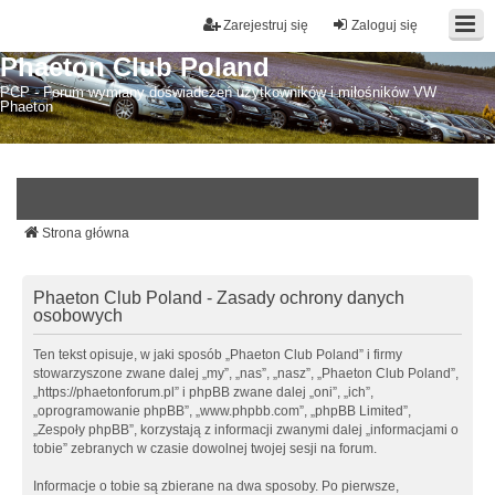
Zarejestruj się
Zaloguj się
Phaeton Club Poland
PCP - Forum wymiany doświadczeń użytkowników i miłośników VW
Phaeton
Strona główna
Phaeton Club Poland - Zasady ochrony danych
osobowych
Ten tekst opisuje, w jaki sposób „Phaeton Club Poland” i firmy
stowarzyszone zwane dalej „my”, „nas”, „nasz”, „Phaeton Club Poland”,
„https://phaetonforum.pl” i phpBB zwane dalej „oni”, „ich”,
„oprogramowanie phpBB”, „www.phpbb.com”, „phpBB Limited”,
„Zespoły phpBB”, korzystają z informacji zwanymi dalej „informacjami o
tobie” zebranych w czasie dowolnej twojej sesji na forum.
Informacje o tobie są zbierane na dwa sposoby. Po pierwsze,