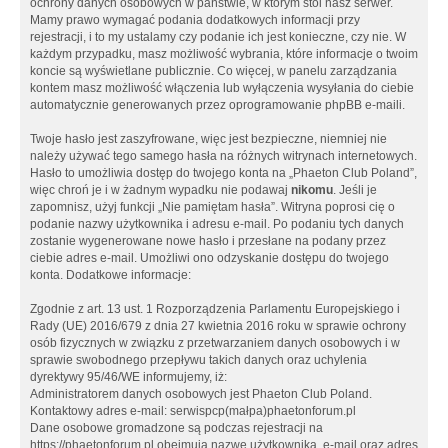
ochrony danych osobowych w państwie, w którym stoi nasz serwer.
Mamy prawo wymagać podania dodatkowych informacji przy
rejestracji, i to my ustalamy czy podanie ich jest konieczne, czy nie. W
każdym przypadku, masz możliwość wybrania, które informacje o twoim
koncie są wyświetlane publicznie. Co więcej, w panelu zarządzania
kontem masz możliwość włączenia lub wyłączenia wysyłania do ciebie
automatycznie generowanych przez oprogramowanie phpBB e-maili.
Twoje hasło jest zaszyfrowane, więc jest bezpieczne, niemniej nie
należy używać tego samego hasła na różnych witrynach internetowych.
Hasło to umożliwia dostęp do twojego konta na „Phaeton Club Poland”,
więc chroń je i w żadnym wypadku nie podawaj
nikomu
. Jeśli je
zapomnisz, użyj funkcji „Nie pamiętam hasła”. Witryna poprosi cię o
podanie nazwy użytkownika i adresu e-mail. Po podaniu tych danych
zostanie wygenerowane nowe hasło i przesłane na podany przez
ciebie adres e-mail. Umożliwi ono odzyskanie dostępu do twojego
konta. Dodatkowe informacje:
Zgodnie z art. 13 ust. 1 Rozporządzenia Parlamentu Europejskiego i
Rady (UE) 2016/679 z dnia 27 kwietnia 2016 roku w sprawie ochrony
osób fizycznych w związku z przetwarzaniem danych osobowych i w
sprawie swobodnego przepływu takich danych oraz uchylenia
dyrektywy 95/46/WE informujemy, iż:
Administratorem danych osobowych jest Phaeton Club Poland.
Kontaktowy adres e-mail: serwispcp(małpa)phaetonforum.pl
Dane osobowe gromadzone są podczas rejestracji na
https://phaetonforum.pl obejmują nazwę użytkownika, e-mail oraz adres