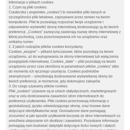
Informacje o plikach cookies
1. Czym są pliki cookies.
Ciasteczka ( angielskie „cookies”) to niewielkie pliki danych w
szczególności pliki tekstowe, zapisywane przez serwer na twoim
komputerze. Pliki te pozwalają rozpoznać twoje urządzenie i
odpowiednio wyświetlić stronę internetową dostosowując ją do twoich
preferencji. „Cookies” zazwyczaj zawierają nazwę strony internetowej z
której pochodzą, czas przechowywania ich na urządzeniu oraz
unikalny numer.
2. Z jakich rodzajów plików cookies korzystamy.
Cookies „sesyjne” – plikami tymczasowe, które pozostają na twoim
urządzeniu, aż do wylogowania ze strony internetowej lub wyłączenia
przeglądarki internetowej. Cookies „stałe” – pliki pozostają na twoim
urządzeniu przez czas określony w parametrach plików „cookies” albo
do momentu ich ręcznego usunięcia. Cookies podmiotów
zewnętrznych – umożliwiają dostosowanie wyświetlanej strony do
twoich preferencji, w momencie, gdy dokonujesz zakupów.
3. Do czego używamy plików cookies.
Pliki „cookies” używane są w celach statystycznych, marketingowych
oraz w celu dostosowania zawartości stron internetowych do
preferencji użytkownika. Pliki cookies przechowują informację o
geolokalizacji, języku odwiedzającego stronę, oraz losowe dane
dotyczące identyfikatorów sesji. Gromadzone dane pomagają
zrozumieć w jaki sposób użytkownik korzysta ze stron internetowych co
umożliwia ulepszanie ich struktury i zawartości. Pozyskane informacje
pomagają nam budować statystyki dotyczące ilości nowych i stałych