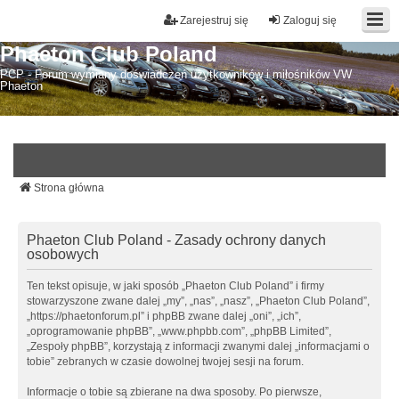
Zarejestruj się
Zaloguj się
Phaeton Club Poland
PCP - Forum wymiany doświadczeń użytkowników i miłośników VW
Phaeton
Strona główna
Phaeton Club Poland - Zasady ochrony danych
osobowych
Ten tekst opisuje, w jaki sposób „Phaeton Club Poland” i firmy
stowarzyszone zwane dalej „my”, „nas”, „nasz”, „Phaeton Club Poland”,
„https://phaetonforum.pl” i phpBB zwane dalej „oni”, „ich”,
„oprogramowanie phpBB”, „www.phpbb.com”, „phpBB Limited”,
„Zespoły phpBB”, korzystają z informacji zwanymi dalej „informacjami o
tobie” zebranych w czasie dowolnej twojej sesji na forum.
Informacje o tobie są zbierane na dwa sposoby. Po pierwsze,