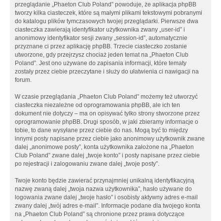
przeglądanie „Phaeton Club Poland” powoduje, że aplikacja phpBB
tworzy kilka ciasteczek, które są małymi plikami tekstowymi pobranymi
do katalogu plików tymczasowych twojej przeglądarki. Pierwsze dwa
ciasteczka zawierają identyfikator użytkownika zwany „user-id” i
anonimowy identyfikator sesji zwany „session-id”, automatycznie
przyznane ci przez aplikację phpBB. Trzecie ciasteczko zostanie
utworzone, gdy przejrzysz chociaż jeden temat na „Phaeton Club
Poland”. Jest ono używane do zapisania informacji, które tematy
zostały przez ciebie przeczytane i służy do ułatwienia ci nawigacji na
forum.
W czasie przeglądania „Phaeton Club Poland” możemy też utworzyć
ciasteczka niezależne od oprogramowania phpBB, ale ich ten
dokument nie dotyczy – ma on opisywać tylko strony stworzone przez
oprogramowanie phpBB. Drugi sposób, w jaki zbieramy informacje o
tobie, to dane wysyłane przez ciebie do nas. Mogą być to między
innymi posty napisane przez ciebie jako anonimowy użytkownik zwane
dalej „anonimowe posty”, konta użytkownika założone na „Phaeton
Club Poland” zwane dalej „twoje konto” i posty napisane przez ciebie
po rejestracji i zalogowaniu zwane dalej „twoje posty”.
Twoje konto będzie zawierać przynajmniej unikalną identyfikacyjną
nazwę zwaną dalej „twoja nazwa użytkownika”, hasło używane do
logowania zwane dalej „twoje hasło” i osobisty aktywny adres e-mail
zwany dalej „twój adres e-mail”. Informacje podane dla twojego konta
na „Phaeton Club Poland” są chronione przez prawa dotyczące