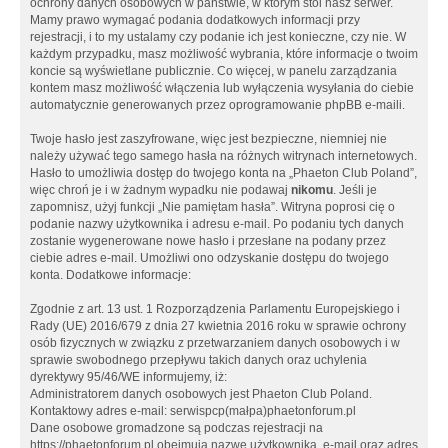
ochrony danych osobowych w państwie, w którym stoi nasz serwer.
Mamy prawo wymagać podania dodatkowych informacji przy
rejestracji, i to my ustalamy czy podanie ich jest konieczne, czy nie. W
każdym przypadku, masz możliwość wybrania, które informacje o twoim
koncie są wyświetlane publicznie. Co więcej, w panelu zarządzania
kontem masz możliwość włączenia lub wyłączenia wysyłania do ciebie
automatycznie generowanych przez oprogramowanie phpBB e-maili.
Twoje hasło jest zaszyfrowane, więc jest bezpieczne, niemniej nie
należy używać tego samego hasła na różnych witrynach internetowych.
Hasło to umożliwia dostęp do twojego konta na „Phaeton Club Poland”,
więc chroń je i w żadnym wypadku nie podawaj
nikomu
. Jeśli je
zapomnisz, użyj funkcji „Nie pamiętam hasła”. Witryna poprosi cię o
podanie nazwy użytkownika i adresu e-mail. Po podaniu tych danych
zostanie wygenerowane nowe hasło i przesłane na podany przez
ciebie adres e-mail. Umożliwi ono odzyskanie dostępu do twojego
konta. Dodatkowe informacje:
Zgodnie z art. 13 ust. 1 Rozporządzenia Parlamentu Europejskiego i
Rady (UE) 2016/679 z dnia 27 kwietnia 2016 roku w sprawie ochrony
osób fizycznych w związku z przetwarzaniem danych osobowych i w
sprawie swobodnego przepływu takich danych oraz uchylenia
dyrektywy 95/46/WE informujemy, iż:
Administratorem danych osobowych jest Phaeton Club Poland.
Kontaktowy adres e-mail: serwispcp(małpa)phaetonforum.pl
Dane osobowe gromadzone są podczas rejestracji na
https://phaetonforum.pl obejmują nazwę użytkownika, e-mail oraz adres