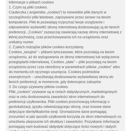
Informacje o plikach cookies
1. Czym są pliki cookies.
Ciasteczka ( angielskie „cookies”) to niewielkie pliki danych w
szczególności pliki tekstowe, zapisywane przez serwer na twoim
komputerze. Pliki te pozwalają rozpoznać twoje urządzenie i
odpowiednio wyświetlić stronę internetową dostosowując ją do twoich
preferencji. „Cookies” zazwyczaj zawierają nazwę strony internetowej z
której pochodzą, czas przechowywania ich na urządzeniu oraz
unikalny numer.
2. Z jakich rodzajów plików cookies korzystamy.
Cookies „sesyjne” – plikami tymczasowe, które pozostają na twoim
urządzeniu, aż do wylogowania ze strony internetowej lub wyłączenia
przeglądarki internetowej. Cookies „stałe” – pliki pozostają na twoim
urządzeniu przez czas określony w parametrach plików „cookies” albo
do momentu ich ręcznego usunięcia. Cookies podmiotów
zewnętrznych – umożliwiają dostosowanie wyświetlanej strony do
twoich preferencji, w momencie, gdy dokonujesz zakupów.
3. Do czego używamy plików cookies.
Pliki „cookies” używane są w celach statystycznych, marketingowych
oraz w celu dostosowania zawartości stron internetowych do
preferencji użytkownika. Pliki cookies przechowują informację o
geolokalizacji, języku odwiedzającego stronę, oraz losowe dane
dotyczące identyfikatorów sesji. Gromadzone dane pomagają
zrozumieć w jaki sposób użytkownik korzysta ze stron internetowych co
umożliwia ulepszanie ich struktury i zawartości. Pozyskane informacje
pomagają nam budować statystyki dotyczące ilości nowych i stałych