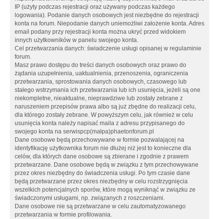
IP (użyty podczas rejestracji oraz używany podczas każdego
logowania). Podanie danych osobowych jest niezbędne do rejestracji
konta na forum. Niepodanie danych uniemożliwi założenie konta. Adres
email podany przy rejestracji konta można ukryć przed widokiem
innych użytkowników w panelu swojego konta.
Cel przetwarzania danych: świadczenie usługi opisanej w regulaminie
forum.
Masz prawo dostępu do treści danych osobowych oraz prawo do
żądania uzupełnienia, uaktualnienia, przenoszenia, ograniczenia
przetwarzania, sprostowania danych osobowych, czasowego lub
stałego wstrzymania ich przetwarzania lub ich usunięcia, jeżeli są one
niekompletne, nieaktualne, nieprawdziwe lub zostały zebrane z
naruszeniem przepisów prawa albo są już zbędne do realizacji celu,
dla którego zostały zebrane. W powyższym celu, jak również w celu
usunięcia konta należy napisać maila z adresu przypisanego do
swojego konta na serwispcp(małpa)phaetonforum.pl
Dane osobowe będą przechowywane w formie pozwalającej na
identyfikację użytkownika forum nie dłużej niż jest to konieczne dla
celów, dla których dane osobowe są zbierane i zgodnie z prawem
przetwarzane. Dane osobowe będą w związku z tym przechowywane
przez okres niezbędny do świadczenia usługi. Po tym czasie dane
będą przetwarzane przez okres niezbędny w celu rozstrzygnięcia
wszelkich potencjalnych sporów, które mogą wyniknąć w związku ze
świadczonymi usługami, np. związanych z roszczeniami.
Dane osobowe nie są przetwarzane w celu zautomatyzowanego
przetwarzania w formie profilowania.