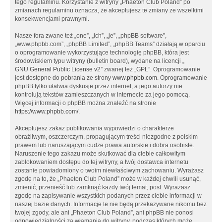
tego regulaminu. Korzystanie z witryny „Phaeton Club Poland” po
zmianach regulaminu oznacza, że akceptujesz te zmiany ze wszelkimi
konsekwencjami prawnymi.
Nasze fora zwane też „one”, „ich”, „je”, „phpBB software”,
„www.phpbb.com”, „phpBB Limited”, „phpBB Teams” działają w oparciu
o oprogramowanie wykorzystujące technologię phpBB, która jest
środowiskiem typu witryny (bulletin board), wydane na licencji „
GNU General Public License v2
” zwanej też „GPL”. Oprogramowanie
jest dostępne do pobrania ze strony
www.phpbb.com
. Oprogramowanie
phpBB tylko ułatwia dyskusje przez internet, a jego autorzy nie
kontrolują tekstów zamieszczanych w internecie za jego pomocą.
Więcej informacji o phpBB można znaleźć na stronie
https://www.phpbb.com/
.
Akceptujesz zakaz publikowania wypowiedzi o charakterze
obraźliwym, oszczerczym, propagującym treści niezgodne z polskim
prawem lub naruszającym cudze prawa autorskie i dobra osobiste.
Naruszenie tego zakazu może skutkować dla ciebie całkowitym
zablokowaniem dostępu do tej witryny, a twój dostawca internetu
zostanie powiadomiony o twoim niewłaściwym zachowaniu. Wyrażasz
zgodę na to, że „Phaeton Club Poland” może w każdej chwili usunąć,
zmienić, przenieść lub zamknąć każdy twój temat, post. Wyrażasz
zgodę na zapisywanie wszystkich podanych przez ciebie informacji w
naszej bazie danych. Informacje te nie będą przekazywane nikomu bez
twojej zgody, ale ani „Phaeton Club Poland”, ani phpBB nie ponosi
odpowiedzialności za włamania do witryny, podczas których może