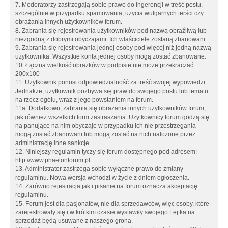
7. Moderatorzy zastrzegają sobie prawo do ingerencji w treść postu,
szczególnie w przypadku spamowania, użycia wulgarnych terści czy
obrażania innych użytkowników forum.
8. Zabrania się rejestrowania użytkowników pod nazwą obraźliwą lub
niezgodną z dobrymi obyczajami. Ich właściciele zostaną zbanowani.
9. Zabrania się rejestrowania jednej osoby pod więcej niż jedną nazwą
użytkownika. Wszystkie konta jednej osoby mogą zostać zbanowane.
10. Łączna wielkość obrazków w podpisie nie może przekraczać
200x100
11. Użytkownik ponosi odpowiedzialność za treść swojej wypowiedzi.
Jednakże, użytkownik pozbywa się praw do swojego postu lub tematu
na rzecz ogółu, wraz z jego powstaniem na forum.
11a. Dodatkowo, zabrania się obrażania innych użytkowników forum,
jak również wszelkich form zastraszania. Użytkownicy forum godzą się
na panujące na nim obyczaje w przypadku ich nie przestrzegania
mogą zostać zbanowani lub mogą zostać na nich nałożone przez
administrację inne sankcje.
12. Niniejszy regulamin tyczy się forum dostępnego pod adresem:
http://www.phaetonforum.pl
13. Administrator zastrzega sobie wyłączne prawo do zmiany
regulaminu. Nowa wersja wchodzi w życie z dniem ogłoszenia.
14. Zarówno rejestracja jak i pisanie na forum oznacza akceptację
regulaminu.
15. Forum jest dla pasjonatów, nie dla sprzedawców, więc osoby, które
zarejestrowały się i w krótkim czasie wystawiły swojego Fejtka na
sprzedaż będą usuwane z naszego grona.