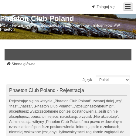
Zaloguj się
Phaeton Club Poland
PCP - Forum wymiany doświadczeń użytkowników i miłośników VW
Phaeton
Strona główna
Język:
Phaeton Club Poland - Rejestracja
Rejestrując się na witrynie „Phaeton Club Poland”, zwanej dalej „my”,
”nas”, „nasza”, „Phaeton Club Poland”, „https://phaetonforum.pl”,
akceptujesz wyszczególnione poniżej postanowienia. Jeśli ich nie
akceptujesz, opuść to miejsce, naciskając przycisk „Nie akceptuję”.
Administracja witryny „Phaeton Club Poland” ma prawo w dowolnym
czasie zmienić poniższe postanowienia, informując cię o zmianach,
niemniej wskazane jest, aby użytkownicy sami regularnie zaglądali do