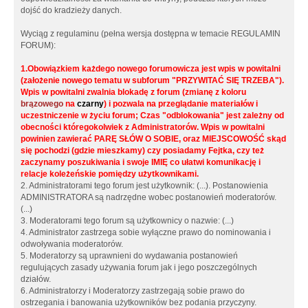
dojść do kradzieży danych.
Wyciąg z regulaminu (pełna wersja dostępna w temacie REGULAMIN
FORUM):
1.Obowiązkiem każdego nowego forumowicza jest wpis w powitalni
(założenie nowego tematu w subforum "PRZYWITAĆ SIĘ TRZEBA").
Wpis w powitalni zwalnia blokadę z forum (zmianę z koloru
brązowego
na
czarny
) i pozwala na przeglądanie materiałów i
uczestniczenie w życiu forum; Czas "odblokowania" jest zależny od
obecności któregokolwiek z Administratorów. Wpis w powitalni
powinien zawierać PARĘ SŁÓW O SOBIE, oraz MIEJSCOWOŚĆ skąd
się pochodzi (gdzie mieszkamy) czy posiadamy Fejtka, czy też
zaczynamy poszukiwania i swoje IMIĘ co ułatwi komunikację i
relacje koleżeńskie pomiędzy użytkownikami.
2. Administratorami tego forum jest użytkownik: (...). Postanowienia
ADMINISTRATORA są nadrzędne wobec postanowień moderatorów.
(...)
3. Moderatorami tego forum są użytkownicy o nazwie: (...)
4. Administrator zastrzega sobie wyłączne prawo do nominowania i
odwoływania moderatorów.
5. Moderatorzy są uprawnieni do wydawania postanowień
regulujących zasady używania forum jak i jego poszczególnych
działów.
6. Administratorzy i Moderatorzy zastrzegają sobie prawo do
ostrzegania i banowania użytkowników bez podania przyczyny.