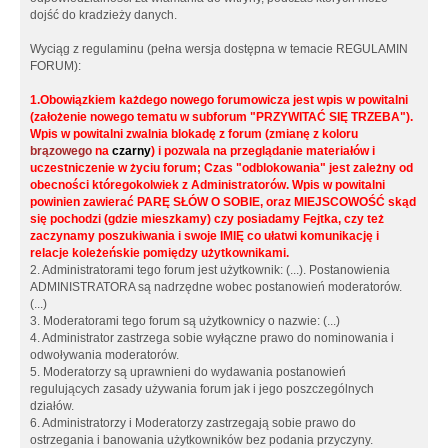
dojść do kradzieży danych.
Wyciąg z regulaminu (pełna wersja dostępna w temacie REGULAMIN
FORUM):
1.Obowiązkiem każdego nowego forumowicza jest wpis w powitalni
(założenie nowego tematu w subforum "PRZYWITAĆ SIĘ TRZEBA").
Wpis w powitalni zwalnia blokadę z forum (zmianę z koloru
brązowego
na
czarny
) i pozwala na przeglądanie materiałów i
uczestniczenie w życiu forum; Czas "odblokowania" jest zależny od
obecności któregokolwiek z Administratorów. Wpis w powitalni
powinien zawierać PARĘ SŁÓW O SOBIE, oraz MIEJSCOWOŚĆ skąd
się pochodzi (gdzie mieszkamy) czy posiadamy Fejtka, czy też
zaczynamy poszukiwania i swoje IMIĘ co ułatwi komunikację i
relacje koleżeńskie pomiędzy użytkownikami.
2. Administratorami tego forum jest użytkownik: (...). Postanowienia
ADMINISTRATORA są nadrzędne wobec postanowień moderatorów.
(...)
3. Moderatorami tego forum są użytkownicy o nazwie: (...)
4. Administrator zastrzega sobie wyłączne prawo do nominowania i
odwoływania moderatorów.
5. Moderatorzy są uprawnieni do wydawania postanowień
regulujących zasady używania forum jak i jego poszczególnych
działów.
6. Administratorzy i Moderatorzy zastrzegają sobie prawo do
ostrzegania i banowania użytkowników bez podania przyczyny.