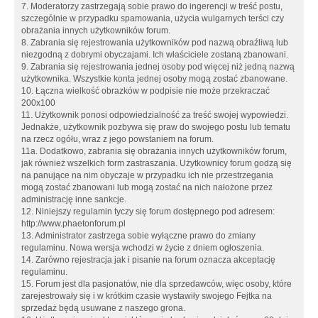
7. Moderatorzy zastrzegają sobie prawo do ingerencji w treść postu,
szczególnie w przypadku spamowania, użycia wulgarnych terści czy
obrażania innych użytkowników forum.
8. Zabrania się rejestrowania użytkowników pod nazwą obraźliwą lub
niezgodną z dobrymi obyczajami. Ich właściciele zostaną zbanowani.
9. Zabrania się rejestrowania jednej osoby pod więcej niż jedną nazwą
użytkownika. Wszystkie konta jednej osoby mogą zostać zbanowane.
10. Łączna wielkość obrazków w podpisie nie może przekraczać
200x100
11. Użytkownik ponosi odpowiedzialność za treść swojej wypowiedzi.
Jednakże, użytkownik pozbywa się praw do swojego postu lub tematu
na rzecz ogółu, wraz z jego powstaniem na forum.
11a. Dodatkowo, zabrania się obrażania innych użytkowników forum,
jak również wszelkich form zastraszania. Użytkownicy forum godzą się
na panujące na nim obyczaje w przypadku ich nie przestrzegania
mogą zostać zbanowani lub mogą zostać na nich nałożone przez
administrację inne sankcje.
12. Niniejszy regulamin tyczy się forum dostępnego pod adresem:
http://www.phaetonforum.pl
13. Administrator zastrzega sobie wyłączne prawo do zmiany
regulaminu. Nowa wersja wchodzi w życie z dniem ogłoszenia.
14. Zarówno rejestracja jak i pisanie na forum oznacza akceptację
regulaminu.
15. Forum jest dla pasjonatów, nie dla sprzedawców, więc osoby, które
zarejestrowały się i w krótkim czasie wystawiły swojego Fejtka na
sprzedaż będą usuwane z naszego grona.