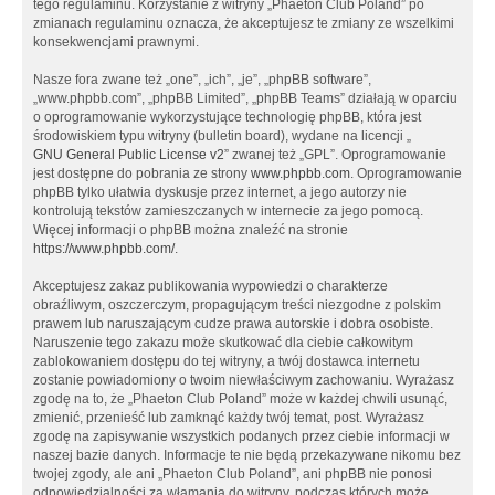
tego regulaminu. Korzystanie z witryny „Phaeton Club Poland” po
zmianach regulaminu oznacza, że akceptujesz te zmiany ze wszelkimi
konsekwencjami prawnymi.
Nasze fora zwane też „one”, „ich”, „je”, „phpBB software”,
„www.phpbb.com”, „phpBB Limited”, „phpBB Teams” działają w oparciu
o oprogramowanie wykorzystujące technologię phpBB, która jest
środowiskiem typu witryny (bulletin board), wydane na licencji „
GNU General Public License v2
” zwanej też „GPL”. Oprogramowanie
jest dostępne do pobrania ze strony
www.phpbb.com
. Oprogramowanie
phpBB tylko ułatwia dyskusje przez internet, a jego autorzy nie
kontrolują tekstów zamieszczanych w internecie za jego pomocą.
Więcej informacji o phpBB można znaleźć na stronie
https://www.phpbb.com/
.
Akceptujesz zakaz publikowania wypowiedzi o charakterze
obraźliwym, oszczerczym, propagującym treści niezgodne z polskim
prawem lub naruszającym cudze prawa autorskie i dobra osobiste.
Naruszenie tego zakazu może skutkować dla ciebie całkowitym
zablokowaniem dostępu do tej witryny, a twój dostawca internetu
zostanie powiadomiony o twoim niewłaściwym zachowaniu. Wyrażasz
zgodę na to, że „Phaeton Club Poland” może w każdej chwili usunąć,
zmienić, przenieść lub zamknąć każdy twój temat, post. Wyrażasz
zgodę na zapisywanie wszystkich podanych przez ciebie informacji w
naszej bazie danych. Informacje te nie będą przekazywane nikomu bez
twojej zgody, ale ani „Phaeton Club Poland”, ani phpBB nie ponosi
odpowiedzialności za włamania do witryny, podczas których może