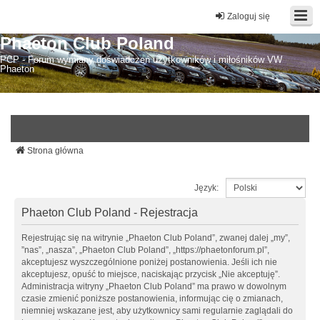
Zaloguj się
Phaeton Club Poland
PCP - Forum wymiany doświadczeń użytkowników i miłośników VW
Phaeton
Strona główna
Język:
Phaeton Club Poland - Rejestracja
Rejestrując się na witrynie „Phaeton Club Poland”, zwanej dalej „my”,
”nas”, „nasza”, „Phaeton Club Poland”, „https://phaetonforum.pl”,
akceptujesz wyszczególnione poniżej postanowienia. Jeśli ich nie
akceptujesz, opuść to miejsce, naciskając przycisk „Nie akceptuję”.
Administracja witryny „Phaeton Club Poland” ma prawo w dowolnym
czasie zmienić poniższe postanowienia, informując cię o zmianach,
niemniej wskazane jest, aby użytkownicy sami regularnie zaglądali do