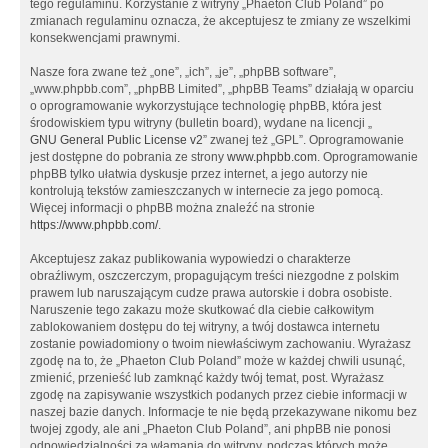
tego regulaminu. Korzystanie z witryny „Phaeton Club Poland” po
zmianach regulaminu oznacza, że akceptujesz te zmiany ze wszelkimi
konsekwencjami prawnymi.
Nasze fora zwane też „one”, „ich”, „je”, „phpBB software”,
„www.phpbb.com”, „phpBB Limited”, „phpBB Teams” działają w oparciu
o oprogramowanie wykorzystujące technologię phpBB, która jest
środowiskiem typu witryny (bulletin board), wydane na licencji „
GNU General Public License v2
” zwanej też „GPL”. Oprogramowanie
jest dostępne do pobrania ze strony
www.phpbb.com
. Oprogramowanie
phpBB tylko ułatwia dyskusje przez internet, a jego autorzy nie
kontrolują tekstów zamieszczanych w internecie za jego pomocą.
Więcej informacji o phpBB można znaleźć na stronie
https://www.phpbb.com/
.
Akceptujesz zakaz publikowania wypowiedzi o charakterze
obraźliwym, oszczerczym, propagującym treści niezgodne z polskim
prawem lub naruszającym cudze prawa autorskie i dobra osobiste.
Naruszenie tego zakazu może skutkować dla ciebie całkowitym
zablokowaniem dostępu do tej witryny, a twój dostawca internetu
zostanie powiadomiony o twoim niewłaściwym zachowaniu. Wyrażasz
zgodę na to, że „Phaeton Club Poland” może w każdej chwili usunąć,
zmienić, przenieść lub zamknąć każdy twój temat, post. Wyrażasz
zgodę na zapisywanie wszystkich podanych przez ciebie informacji w
naszej bazie danych. Informacje te nie będą przekazywane nikomu bez
twojej zgody, ale ani „Phaeton Club Poland”, ani phpBB nie ponosi
odpowiedzialności za włamania do witryny, podczas których może