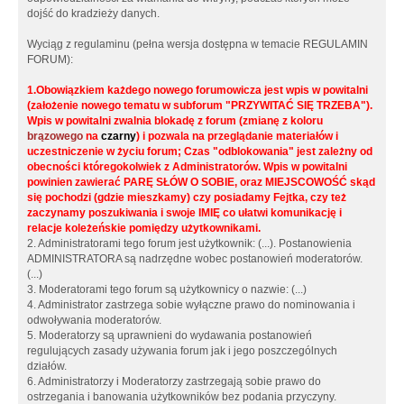
dojść do kradzieży danych.
Wyciąg z regulaminu (pełna wersja dostępna w temacie REGULAMIN
FORUM):
1.Obowiązkiem każdego nowego forumowicza jest wpis w powitalni
(założenie nowego tematu w subforum "PRZYWITAĆ SIĘ TRZEBA").
Wpis w powitalni zwalnia blokadę z forum (zmianę z koloru
brązowego
na
czarny
) i pozwala na przeglądanie materiałów i
uczestniczenie w życiu forum; Czas "odblokowania" jest zależny od
obecności któregokolwiek z Administratorów. Wpis w powitalni
powinien zawierać PARĘ SŁÓW O SOBIE, oraz MIEJSCOWOŚĆ skąd
się pochodzi (gdzie mieszkamy) czy posiadamy Fejtka, czy też
zaczynamy poszukiwania i swoje IMIĘ co ułatwi komunikację i
relacje koleżeńskie pomiędzy użytkownikami.
2. Administratorami tego forum jest użytkownik: (...). Postanowienia
ADMINISTRATORA są nadrzędne wobec postanowień moderatorów.
(...)
3. Moderatorami tego forum są użytkownicy o nazwie: (...)
4. Administrator zastrzega sobie wyłączne prawo do nominowania i
odwoływania moderatorów.
5. Moderatorzy są uprawnieni do wydawania postanowień
regulujących zasady używania forum jak i jego poszczególnych
działów.
6. Administratorzy i Moderatorzy zastrzegają sobie prawo do
ostrzegania i banowania użytkowników bez podania przyczyny.