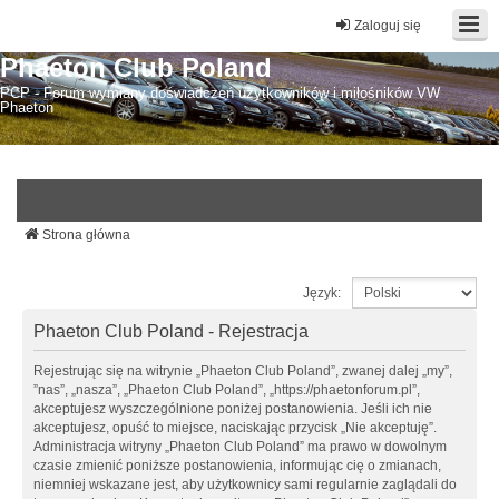
Zaloguj się
Phaeton Club Poland
PCP - Forum wymiany doświadczeń użytkowników i miłośników VW
Phaeton
Strona główna
Język:
Phaeton Club Poland - Rejestracja
Rejestrując się na witrynie „Phaeton Club Poland”, zwanej dalej „my”,
”nas”, „nasza”, „Phaeton Club Poland”, „https://phaetonforum.pl”,
akceptujesz wyszczególnione poniżej postanowienia. Jeśli ich nie
akceptujesz, opuść to miejsce, naciskając przycisk „Nie akceptuję”.
Administracja witryny „Phaeton Club Poland” ma prawo w dowolnym
czasie zmienić poniższe postanowienia, informując cię o zmianach,
niemniej wskazane jest, aby użytkownicy sami regularnie zaglądali do