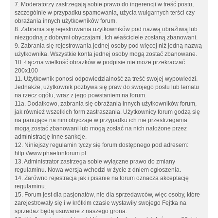
7. Moderatorzy zastrzegają sobie prawo do ingerencji w treść postu,
szczególnie w przypadku spamowania, użycia wulgarnych terści czy
obrażania innych użytkowników forum.
8. Zabrania się rejestrowania użytkowników pod nazwą obraźliwą lub
niezgodną z dobrymi obyczajami. Ich właściciele zostaną zbanowani.
9. Zabrania się rejestrowania jednej osoby pod więcej niż jedną nazwą
użytkownika. Wszystkie konta jednej osoby mogą zostać zbanowane.
10. Łączna wielkość obrazków w podpisie nie może przekraczać
200x100
11. Użytkownik ponosi odpowiedzialność za treść swojej wypowiedzi.
Jednakże, użytkownik pozbywa się praw do swojego postu lub tematu
na rzecz ogółu, wraz z jego powstaniem na forum.
11a. Dodatkowo, zabrania się obrażania innych użytkowników forum,
jak również wszelkich form zastraszania. Użytkownicy forum godzą się
na panujące na nim obyczaje w przypadku ich nie przestrzegania
mogą zostać zbanowani lub mogą zostać na nich nałożone przez
administrację inne sankcje.
12. Niniejszy regulamin tyczy się forum dostępnego pod adresem:
http://www.phaetonforum.pl
13. Administrator zastrzega sobie wyłączne prawo do zmiany
regulaminu. Nowa wersja wchodzi w życie z dniem ogłoszenia.
14. Zarówno rejestracja jak i pisanie na forum oznacza akceptację
regulaminu.
15. Forum jest dla pasjonatów, nie dla sprzedawców, więc osoby, które
zarejestrowały się i w krótkim czasie wystawiły swojego Fejtka na
sprzedaż będą usuwane z naszego grona.