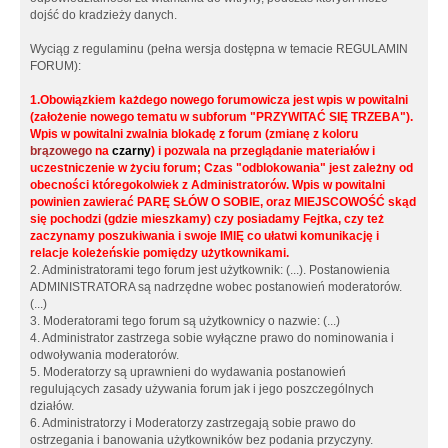
dojść do kradzieży danych.
Wyciąg z regulaminu (pełna wersja dostępna w temacie REGULAMIN
FORUM):
1.Obowiązkiem każdego nowego forumowicza jest wpis w powitalni
(założenie nowego tematu w subforum "PRZYWITAĆ SIĘ TRZEBA").
Wpis w powitalni zwalnia blokadę z forum (zmianę z koloru
brązowego
na
czarny
) i pozwala na przeglądanie materiałów i
uczestniczenie w życiu forum; Czas "odblokowania" jest zależny od
obecności któregokolwiek z Administratorów. Wpis w powitalni
powinien zawierać PARĘ SŁÓW O SOBIE, oraz MIEJSCOWOŚĆ skąd
się pochodzi (gdzie mieszkamy) czy posiadamy Fejtka, czy też
zaczynamy poszukiwania i swoje IMIĘ co ułatwi komunikację i
relacje koleżeńskie pomiędzy użytkownikami.
2. Administratorami tego forum jest użytkownik: (...). Postanowienia
ADMINISTRATORA są nadrzędne wobec postanowień moderatorów.
(...)
3. Moderatorami tego forum są użytkownicy o nazwie: (...)
4. Administrator zastrzega sobie wyłączne prawo do nominowania i
odwoływania moderatorów.
5. Moderatorzy są uprawnieni do wydawania postanowień
regulujących zasady używania forum jak i jego poszczególnych
działów.
6. Administratorzy i Moderatorzy zastrzegają sobie prawo do
ostrzegania i banowania użytkowników bez podania przyczyny.