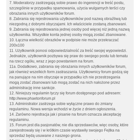
7. Moderatorzy zastrzegają sobie prawo do ingerencji w treść postu,
szczególnie w przypadku spamowania, użycia wulgarnych terści czy
obrażania innych użytkowników forum.
8. Zabrania się rejestrowania użytkowników pod nazwą obraźliwą lub
niezgodną z dobrymi obyczajami. Ich właściciele zostaną zbanowani.
9. Zabrania się rejestrowania jednej osoby pod więcej niż jedną nazwą
użytkownika. Wszystkie konta jednej osoby mogą zostać zbanowane.
10. Łączna wielkość obrazków w podpisie nie może przekraczać
200x100
11. Użytkownik ponosi odpowiedzialność za treść swojej wypowiedzi.
Jednakże, użytkownik pozbywa się praw do swojego postu lub tematu
na rzecz ogółu, wraz z jego powstaniem na forum.
11a. Dodatkowo, zabrania się obrażania innych użytkowników forum,
jak również wszelkich form zastraszania. Użytkownicy forum godzą się
na panujące na nim obyczaje w przypadku ich nie przestrzegania
mogą zostać zbanowani lub mogą zostać na nich nałożone przez
administrację inne sankcje.
12. Niniejszy regulamin tyczy się forum dostępnego pod adresem:
http://www.phaetonforum.pl
13. Administrator zastrzega sobie wyłączne prawo do zmiany
regulaminu. Nowa wersja wchodzi w życie z dniem ogłoszenia.
14. Zarówno rejestracja jak i pisanie na forum oznacza akceptację
regulaminu.
15. Forum jest dla pasjonatów, nie dla sprzedawców, więc osoby, które
zarejestrowały się i w krótkim czasie wystawiły swojego Fejtka na
sprzedaż będą usuwane z naszego grona.