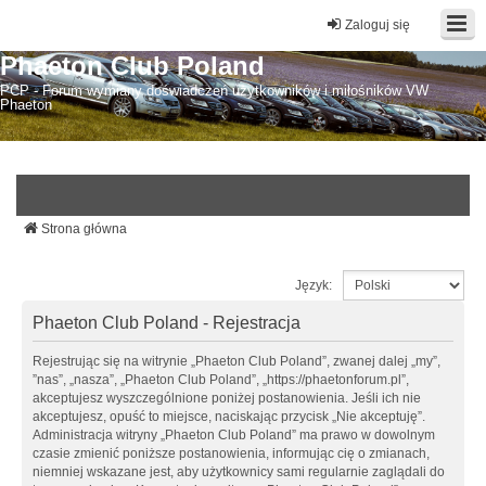
Zaloguj się
Phaeton Club Poland
PCP - Forum wymiany doświadczeń użytkowników i miłośników VW
Phaeton
Strona główna
Język:
Phaeton Club Poland - Rejestracja
Rejestrując się na witrynie „Phaeton Club Poland”, zwanej dalej „my”,
”nas”, „nasza”, „Phaeton Club Poland”, „https://phaetonforum.pl”,
akceptujesz wyszczególnione poniżej postanowienia. Jeśli ich nie
akceptujesz, opuść to miejsce, naciskając przycisk „Nie akceptuję”.
Administracja witryny „Phaeton Club Poland” ma prawo w dowolnym
czasie zmienić poniższe postanowienia, informując cię o zmianach,
niemniej wskazane jest, aby użytkownicy sami regularnie zaglądali do