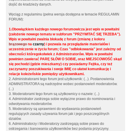
dojść do kradzieży danych.
Wyciąg z regulaminu (pełna wersja dostępna w temacie REGULAMIN
FORUM):
1.Obowiązkiem każdego nowego forumowicza jest wpis w powitalni
(założenie nowego tematu w subforum "PRZYWITAĆ SIĘ TRZEBA").
Wpis w powitalni zwalnia blokadę z forum (zmianę z koloru
brązowego
na
czarny
) i pozwala na przeglądanie materiałów i
uczestniczenie w życiu forum; Czas "odblokowania" jest zależny od
obecności któregokolwiek z Administratorów. Wpis w powitalni
powinien zawierać PARĘ SŁÓW O SOBIE, oraz MIEJSCOWOŚĆ skąd
się pochodzi (gdzie mieszkamy) czy posiadamy Fejtka, czy też
zaczynamy poszukiwania i swoje IMIĘ co ułatwi komunikację i
relacje koleżeńskie pomiędzy użytkownikami.
2. Administratorami tego forum jest użytkownik: (...). Postanowienia
ADMINISTRATORA są nadrzędne wobec postanowień moderatorów.
(...)
3. Moderatorami tego forum są użytkownicy o nazwie: (...)
4. Administrator zastrzega sobie wyłączne prawo do nominowania i
odwoływania moderatorów.
5. Moderatorzy są uprawnieni do wydawania postanowień
regulujących zasady używania forum jak i jego poszczególnych
działów.
6. Administratorzy i Moderatorzy zastrzegają sobie prawo do
ostrzegania i banowania użytkowników bez podania przyczyny.