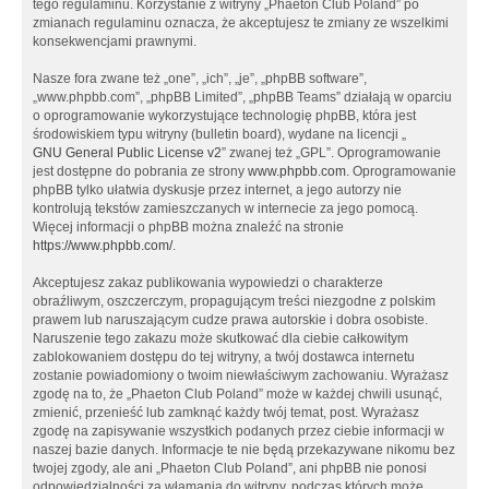
tego regulaminu. Korzystanie z witryny „Phaeton Club Poland” po
zmianach regulaminu oznacza, że akceptujesz te zmiany ze wszelkimi
konsekwencjami prawnymi.
Nasze fora zwane też „one”, „ich”, „je”, „phpBB software”,
„www.phpbb.com”, „phpBB Limited”, „phpBB Teams” działają w oparciu
o oprogramowanie wykorzystujące technologię phpBB, która jest
środowiskiem typu witryny (bulletin board), wydane na licencji „
GNU General Public License v2
” zwanej też „GPL”. Oprogramowanie
jest dostępne do pobrania ze strony
www.phpbb.com
. Oprogramowanie
phpBB tylko ułatwia dyskusje przez internet, a jego autorzy nie
kontrolują tekstów zamieszczanych w internecie za jego pomocą.
Więcej informacji o phpBB można znaleźć na stronie
https://www.phpbb.com/
.
Akceptujesz zakaz publikowania wypowiedzi o charakterze
obraźliwym, oszczerczym, propagującym treści niezgodne z polskim
prawem lub naruszającym cudze prawa autorskie i dobra osobiste.
Naruszenie tego zakazu może skutkować dla ciebie całkowitym
zablokowaniem dostępu do tej witryny, a twój dostawca internetu
zostanie powiadomiony o twoim niewłaściwym zachowaniu. Wyrażasz
zgodę na to, że „Phaeton Club Poland” może w każdej chwili usunąć,
zmienić, przenieść lub zamknąć każdy twój temat, post. Wyrażasz
zgodę na zapisywanie wszystkich podanych przez ciebie informacji w
naszej bazie danych. Informacje te nie będą przekazywane nikomu bez
twojej zgody, ale ani „Phaeton Club Poland”, ani phpBB nie ponosi
odpowiedzialności za włamania do witryny, podczas których może