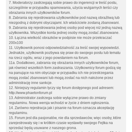
7. Moderatorzy zastrzegają sobie prawo do ingerencji w treść postu,
szczególnie w przypadku spamowania, użycia wulgarnych terści czy
obrażania innych użytkowników forum.
8. Zabrania się rejestrowania użytkowników pod nazwą obraźliwą lub
niezgodną z dobrymi obyczajami. Ich właściciele zostaną zbanowani.
9. Zabrania się rejestrowania jednej osoby pod więcej niż jedną nazwą
użytkownika. Wszystkie konta jednej osoby mogą zostać zbanowane.
10. Łączna wielkość obrazków w podpisie nie może przekraczać
200x100
11. Użytkownik ponosi odpowiedzialność za treść swojej wypowiedzi.
Jednakże, użytkownik pozbywa się praw do swojego postu lub tematu
na rzecz ogółu, wraz z jego powstaniem na forum.
11a. Dodatkowo, zabrania się obrażania innych użytkowników forum,
jak również wszelkich form zastraszania. Użytkownicy forum godzą się
na panujące na nim obyczaje w przypadku ich nie przestrzegania
mogą zostać zbanowani lub mogą zostać na nich nałożone przez
administrację inne sankcje.
12. Niniejszy regulamin tyczy się forum dostępnego pod adresem:
http://www.phaetonforum.pl
13. Administrator zastrzega sobie wyłączne prawo do zmiany
regulaminu. Nowa wersja wchodzi w życie z dniem ogłoszenia.
14. Zarówno rejestracja jak i pisanie na forum oznacza akceptację
regulaminu.
15. Forum jest dla pasjonatów, nie dla sprzedawców, więc osoby, które
zarejestrowały się i w krótkim czasie wystawiły swojego Fejtka na
sprzedaż będą usuwane z naszego grona.