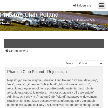
Zaloguj się
Phaeton Club Poland
PCP - Forum wymiany doświadczeń użytkowników i miłośników VW
Phaeton
Strona główna
Język:
Phaeton Club Poland - Rejestracja
Rejestrując się na witrynie „Phaeton Club Poland”, zwanej dalej „my”,
”nas”, „nasza”, „Phaeton Club Poland”, „https://phaetonforum.pl”,
akceptujesz wyszczególnione poniżej postanowienia. Jeśli ich nie
akceptujesz, opuść to miejsce, naciskając przycisk „Nie akceptuję”.
Administracja witryny „Phaeton Club Poland” ma prawo w dowolnym
czasie zmienić poniższe postanowienia, informując cię o zmianach,
niemniej wskazane jest, aby użytkownicy sami regularnie zaglądali do