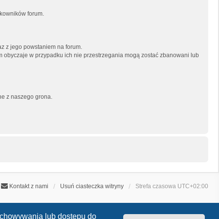
tkowników forum.
az z jego powstaniem na forum.
im obyczaje w przypadku ich nie przestrzegania mogą zostać zbanowani lub
ane z naszego grona.
Kontakt z nami
Usuń ciasteczka witryny
Strefa czasowa
UTC+02:00
zechowywania lub dostępu do