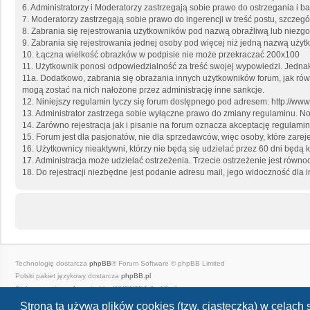
6. Administratorzy i Moderatorzy zastrzegają sobie prawo do ostrzegania i
7. Moderatorzy zastrzegają sobie prawo do ingerencji w treść postu, szcze
8. Zabrania się rejestrowania użytkowników pod nazwą obraźliwą lub niezgo
9. Zabrania się rejestrowania jednej osoby pod więcej niż jedną nazwą uży
10. Łączna wielkość obrazków w podpisie nie może przekraczać 200x100
11. Użytkownik ponosi odpowiedzialność za treść swojej wypowiedzi. Jedna
11a. Dodatkowo, zabrania się obrażania innych użytkowników forum, jak ró
mogą zostać na nich nałożone przez administrację inne sankcje.
12. Niniejszy regulamin tyczy się forum dostępnego pod adresem: http://ww
13. Administrator zastrzega sobie wyłączne prawo do zmiany regulaminu. N
14. Zarówno rejestracja jak i pisanie na forum oznacza akceptację regulamin
15. Forum jest dla pasjonatów, nie dla sprzedawców, więc osoby, które zare
16. Użytkownicy nieaktywni, którzy nie będą się udzielać przez 60 dni będą
17. Administracja może udzielać ostrzeżenia. Trzecie ostrzeżenie jest równ
18. Do rejestracji niezbędne jest podanie adresu mail, jego widoczność dl
Technologię dostarcza
phpBB
® Forum Software © phpBB Limited
Polski pakiet językowy dostarcza
phpBB.pl
Style
we_universal
created by INVENTEA & v12mike
Zasady ochrony danych osobowych
|
Regulamin
Strona ta używa plików cookies (tzw. ciasteczka) w celac