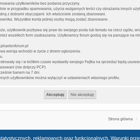
 banowania użytkowników bez podania przyczyny.
gólnie w przypadku spamowania, użycia wulgarnych terści czy obrażania innych uży
dną z dobrymi obyczajami. Ich właściciele zostaną zbanowani.
tkownika. Wszystkie konta jednej osoby mogą zostać zbanowane.
kże, użytkownik pozbywa się praw do swojego postu lub tematu na rzecz ogółu, wr
wnież wszelkich form zastraszania. Użytkownicy forum godzą się na panujące na n
w.phaetonforum.pl
owa wersja wchodzi w życie z dniem ogłoszenia.
u.
jestrowały się i w krótkim czasie wystawiły swojego Fejtka na sprzedaż będą usuw
 kasowani (nie dotyczy PCP)
ocześnie banem na 7 dni.
a innych użytkowników można wyłączyć w ustawieniach własnego profilu.
Strona główna
h statystycznych, reklamowych oraz funkcjonalnych. Warunki pr