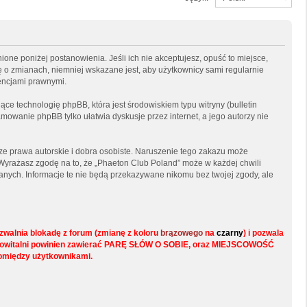
ione poniżej postanowienia. Jeśli ich nie akceptujesz, opuść to miejsce,
ę o zmianach, niemniej wskazane jest, aby użytkownicy sami regularnie
encjami prawnymi.
ce technologię phpBB, która jest środowiskiem typu witryny (bulletin
mowanie phpBB tylko ułatwia dyskusje przez internet, a jego autorzy nie
e prawa autorskie i dobra osobiste. Naruszenie tego zakazu może
Wyrażasz zgodę na to, że „Phaeton Club Poland” może w każdej chwili
anych. Informacje te nie będą przekazywane nikomu bez twojej zgody, ale
walnia blokadę z forum (zmianę z koloru
brązowego
na
czarny
) i pozwala
s w powitalni powinien zawierać PARĘ SŁÓW O SOBIE, oraz MIEJSCOWOŚĆ
pomiędzy użytkownikami.