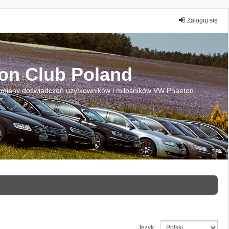
Zaloguj się
on Club Poland
miany doświadczeń użytkowników i miłośników VW Phaeton
Język: