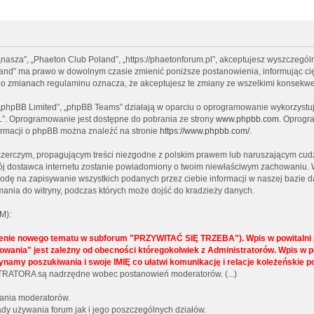
 „nasza”, „Phaeton Club Poland”, „https://phaetonforum.pl”, akceptujesz wyszczególn
Poland” ma prawo w dowolnym czasie zmienić poniższe postanowienia, informując ci
” po zmianach regulaminu oznacza, że akceptujesz te zmiany ze wszelkimi konsekw
, „phpBB Limited”, „phpBB Teams” działają w oparciu o oprogramowanie wykorzystują
L”. Oprogramowanie jest dostępne do pobrania ze strony
www.phpbb.com
. Oprogra
formacji o phpBB można znaleźć na stronie
https://www.phpbb.com/
.
czerczym, propagującym treści niezgodne z polskim prawem lub naruszającym cudz
twój dostawca internetu zostanie powiadomiony o twoim niewłaściwym zachowaniu. 
godę na zapisywanie wszystkich podanych przez ciebie informacji w naszej bazie d
ania do witryny, podczas których może dojść do kradzieży danych.
M):
żenie nowego tematu w subforum "PRZYWITAĆ SIĘ TRZEBA"). Wpis w powitalni z
lokowania" jest zależny od obecności któregokolwiek z Administratorów. Wpi
ynamy poszukiwania i swoje IMIĘ co ułatwi komunikację i relacje koleżeńskie 
NISTRATORA są nadrzędne wobec postanowień moderatorów. (...)
wania moderatorów.
y używania forum jak i jego poszczególnych działów.