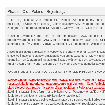
Phaeton Club Poland - Rejestracja
Rejestrując się na witrynie „Phaeton Club Poland”, zwanej dalej „my”, ”nas”,
naciskając przycisk „Nie akceptuję”. Administracja witryny „Phaeton Club 
zaglądali do tego regulaminu. Korzystanie z witryny „Phaeton Club Poland
Nasze fora zwane też „one”, „ich”, „je”, „phpBB software”, „www.phpbb.com”
board), wydane na licencji „
GNU General Public License v2
” zwanej też „GP
kontrolują tekstów zamieszczanych w internecie za jego pomocą. Więcej in
Akceptujesz zakaz publikowania wypowiedzi o charakterze obraźliwym, osz
skutkować dla ciebie całkowitym zablokowaniem dostępu do tej witryny, a 
usunąć, zmienić, przenieść lub zamknąć każdy twój temat, post. Wyrażasz z
ani „Phaeton Club Poland”, ani phpBB nie ponosi odpowiedzialności za włam
Wyciąg z regulaminu (pełna wersja dostępna w temacie REGULAMIN FORU
1.Obowiązkiem każdego nowego forumowicza jest wpis w powitalni (zało
na przeglądanie materiałów i uczestniczenie w życiu forum; Czas "odb
skąd się pochodzi (gdzie mieszkamy) czy posiadamy Fejtka, czy też zacz
2. Administratorami tego forum jest użytkownik: (...). Postanowienia ADMI
3. Moderatorami tego forum są użytkownicy o nazwie: (...)
4. Administrator zastrzega sobie wyłączne prawo do nominowania i odwoły
5. Moderatorzy są uprawnieni do wydawania postanowień regulujących zasad