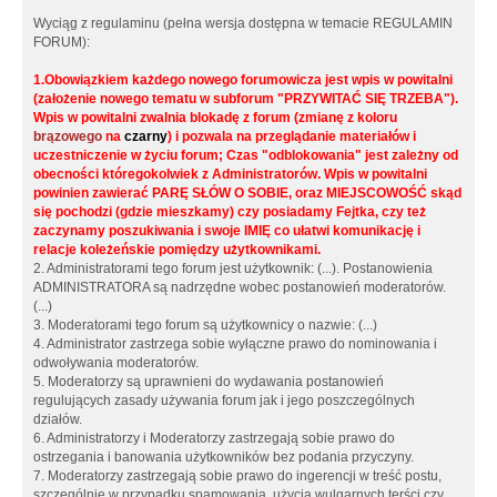
Wyciąg z regulaminu (pełna wersja dostępna w temacie REGULAMIN
FORUM):
1.Obowiązkiem każdego nowego forumowicza jest wpis w powitalni
(założenie nowego tematu w subforum "PRZYWITAĆ SIĘ TRZEBA").
Wpis w powitalni zwalnia blokadę z forum (zmianę z koloru
brązowego
na
czarny
) i pozwala na przeglądanie materiałów i
uczestniczenie w życiu forum; Czas "odblokowania" jest zależny od
obecności któregokolwiek z Administratorów. Wpis w powitalni
powinien zawierać PARĘ SŁÓW O SOBIE, oraz MIEJSCOWOŚĆ skąd
się pochodzi (gdzie mieszkamy) czy posiadamy Fejtka, czy też
zaczynamy poszukiwania i swoje IMIĘ co ułatwi komunikację i
relacje koleżeńskie pomiędzy użytkownikami.
2. Administratorami tego forum jest użytkownik: (...). Postanowienia
ADMINISTRATORA są nadrzędne wobec postanowień moderatorów.
(...)
3. Moderatorami tego forum są użytkownicy o nazwie: (...)
4. Administrator zastrzega sobie wyłączne prawo do nominowania i
odwoływania moderatorów.
5. Moderatorzy są uprawnieni do wydawania postanowień
regulujących zasady używania forum jak i jego poszczególnych
działów.
6. Administratorzy i Moderatorzy zastrzegają sobie prawo do
ostrzegania i banowania użytkowników bez podania przyczyny.
7. Moderatorzy zastrzegają sobie prawo do ingerencji w treść postu,
szczególnie w przypadku spamowania, użycia wulgarnych terści czy