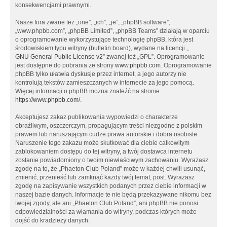
konsekwencjami prawnymi.
Nasze fora zwane też „one”, „ich”, „je”, „phpBB software”,
„www.phpbb.com”, „phpBB Limited”, „phpBB Teams” działają w oparciu
o oprogramowanie wykorzystujące technologię phpBB, która jest
środowiskiem typu witryny (bulletin board), wydane na licencji „
GNU General Public License v2
” zwanej też „GPL”. Oprogramowanie
jest dostępne do pobrania ze strony
www.phpbb.com
. Oprogramowanie
phpBB tylko ułatwia dyskusje przez internet, a jego autorzy nie
kontrolują tekstów zamieszczanych w internecie za jego pomocą.
Więcej informacji o phpBB można znaleźć na stronie
https://www.phpbb.com/
.
Akceptujesz zakaz publikowania wypowiedzi o charakterze
obraźliwym, oszczerczym, propagującym treści niezgodne z polskim
prawem lub naruszającym cudze prawa autorskie i dobra osobiste.
Naruszenie tego zakazu może skutkować dla ciebie całkowitym
zablokowaniem dostępu do tej witryny, a twój dostawca internetu
zostanie powiadomiony o twoim niewłaściwym zachowaniu. Wyrażasz
zgodę na to, że „Phaeton Club Poland” może w każdej chwili usunąć,
zmienić, przenieść lub zamknąć każdy twój temat, post. Wyrażasz
zgodę na zapisywanie wszystkich podanych przez ciebie informacji w
naszej bazie danych. Informacje te nie będą przekazywane nikomu bez
twojej zgody, ale ani „Phaeton Club Poland”, ani phpBB nie ponosi
odpowiedzialności za włamania do witryny, podczas których może
dojść do kradzieży danych.