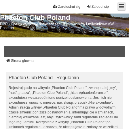
Zarejestruj się
Zaloguj się
Phaeton Club Poland
PCP - Forum wymiany doświadczeń użytkowników i miłośników VW
Phaeton
Strona główna
Phaeton Club Poland - Regulamin
Rejestrując się na witrynie „Phaeton Club Poland”, zwanej dalej „my”,
”nas”, „nasza”, „Phaeton Club Poland”, „https://phaetonforum.pl”,
akceptujesz wyszczególnione poniżej postanowienia. Jeśli ich nie
akceptujesz, opuść to miejsce, naciskając przycisk „Nie akceptuję”.
Administracja witryny „Phaeton Club Poland” ma prawo w dowolnym
czasie zmienić poniższe postanowienia, informując cię o zmianach,
niemniej wskazane jest, aby użytkownicy sami regularnie zaglądali do
tego regulaminu. Korzystanie z witryny „Phaeton Club Poland” po
zmianach regulaminu oznacza, że akceptujesz te zmiany ze wszelkimi