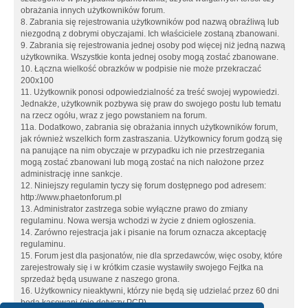
obrażania innych użytkowników forum.
8. Zabrania się rejestrowania użytkowników pod nazwą obraźliwą lub
niezgodną z dobrymi obyczajami. Ich właściciele zostaną zbanowani.
9. Zabrania się rejestrowania jednej osoby pod więcej niż jedną nazwą
użytkownika. Wszystkie konta jednej osoby mogą zostać zbanowane.
10. Łączna wielkość obrazków w podpisie nie może przekraczać
200x100
11. Użytkownik ponosi odpowiedzialność za treść swojej wypowiedzi.
Jednakże, użytkownik pozbywa się praw do swojego postu lub tematu
na rzecz ogółu, wraz z jego powstaniem na forum.
11a. Dodatkowo, zabrania się obrażania innych użytkowników forum,
jak również wszelkich form zastraszania. Użytkownicy forum godzą się
na panujące na nim obyczaje w przypadku ich nie przestrzegania
mogą zostać zbanowani lub mogą zostać na nich nałożone przez
administrację inne sankcje.
12. Niniejszy regulamin tyczy się forum dostępnego pod adresem:
http://www.phaetonforum.pl
13. Administrator zastrzega sobie wyłączne prawo do zmiany
regulaminu. Nowa wersja wchodzi w życie z dniem ogłoszenia.
14. Zarówno rejestracja jak i pisanie na forum oznacza akceptację
regulaminu.
15. Forum jest dla pasjonatów, nie dla sprzedawców, więc osoby, które
zarejestrowały się i w krótkim czasie wystawiły swojego Fejtka na
sprzedaż będą usuwane z naszego grona.
16. Użytkownicy nieaktywni, którzy nie będą się udzielać przez 60 dni
będą kasowani (nie dotyczy PCP)