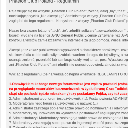
Phaeton Club Poland - Regulamin
Rejestrując się na witrynie „Phaeton Club Poland”, zwanej dalej „my”, ”nas”,
naciskając przycisk „Nie akceptuję”. Administracja witryny „Phaeton Club 
zaglądali do tego regulaminu. Korzystanie z witryny „Phaeton Club Poland
Nasze fora zwane też „one”, „ich”, „je”, „phpBB software”, „www.phpbb.com”
board), wydane na licencji „
GNU General Public License v2
” zwanej też „GP
kontrolują tekstów zamieszczanych w internecie za jego pomocą. Więcej in
Akceptujesz zakaz publikowania wypowiedzi o charakterze obraźliwym, osz
skutkować dla ciebie całkowitym zablokowaniem dostępu do tej witryny, a 
usunąć, zmienić, przenieść lub zamknąć każdy twój temat, post. Wyrażasz z
ani „Phaeton Club Poland”, ani phpBB nie ponosi odpowiedzialności za włam
Wyciąg z regulaminu (pełna wersja dostępna w temacie REGULAMIN FORU
1.Obowiązkiem każdego nowego forumowicza jest wpis w powitalni (zało
na przeglądanie materiałów i uczestniczenie w życiu forum; Czas "odb
skąd się pochodzi (gdzie mieszkamy) czy posiadamy Fejtka, czy też zacz
2. Administratorami tego forum jest użytkownik: (...). Postanowienia ADMI
3. Moderatorami tego forum są użytkownicy o nazwie: (...)
4. Administrator zastrzega sobie wyłączne prawo do nominowania i odwoły
5. Moderatorzy są uprawnieni do wydawania postanowień regulujących zasad
6. Administratorzy i Moderatorzy zastrzegają sobie prawo do ostrzegania i
7. Moderatorzy zastrzegają sobie prawo do ingerencji w treść postu, szcze
8. Zabrania się rejestrowania użytkowników pod nazwą obraźliwą lub niezgo