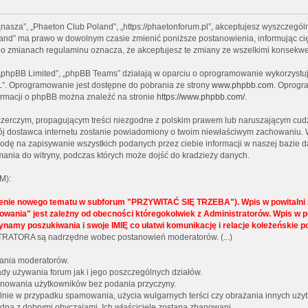
 „nasza”, „Phaeton Club Poland”, „https://phaetonforum.pl”, akceptujesz wyszczególn
Poland” ma prawo w dowolnym czasie zmienić poniższe postanowienia, informując ci
” po zmianach regulaminu oznacza, że akceptujesz te zmiany ze wszelkimi konsekw
, „phpBB Limited”, „phpBB Teams” działają w oparciu o oprogramowanie wykorzystują
L”. Oprogramowanie jest dostępne do pobrania ze strony
www.phpbb.com
. Oprogra
formacji o phpBB można znaleźć na stronie
https://www.phpbb.com/
.
czerczym, propagującym treści niezgodne z polskim prawem lub naruszającym cudz
twój dostawca internetu zostanie powiadomiony o twoim niewłaściwym zachowaniu. 
godę na zapisywanie wszystkich podanych przez ciebie informacji w naszej bazie d
ania do witryny, podczas których może dojść do kradzieży danych.
M):
żenie nowego tematu w subforum "PRZYWITAĆ SIĘ TRZEBA"). Wpis w powitalni z
lokowania" jest zależny od obecności któregokolwiek z Administratorów. Wpi
ynamy poszukiwania i swoje IMIĘ co ułatwi komunikację i relacje koleżeńskie 
NISTRATORA są nadrzędne wobec postanowień moderatorów. (...)
wania moderatorów.
y używania forum jak i jego poszczególnych działów.
 banowania użytkowników bez podania przyczyny.
gólnie w przypadku spamowania, użycia wulgarnych terści czy obrażania innych uży
dną z dobrymi obyczajami. Ich właściciele zostaną zbanowani.