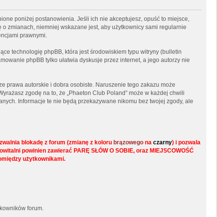
ione poniżej postanowienia. Jeśli ich nie akceptujesz, opuść to miejsce,
ę o zmianach, niemniej wskazane jest, aby użytkownicy sami regularnie
encjami prawnymi.
ce technologię phpBB, która jest środowiskiem typu witryny (bulletin
mowanie phpBB tylko ułatwia dyskusje przez internet, a jego autorzy nie
e prawa autorskie i dobra osobiste. Naruszenie tego zakazu może
Wyrażasz zgodę na to, że „Phaeton Club Poland” może w każdej chwili
anych. Informacje te nie będą przekazywane nikomu bez twojej zgody, ale
walnia blokadę z forum (zmianę z koloru
brązowego
na
czarny
) i pozwala
s w powitalni powinien zawierać PARĘ SŁÓW O SOBIE, oraz MIEJSCOWOŚĆ
pomiędzy użytkownikami.
tkowników forum.