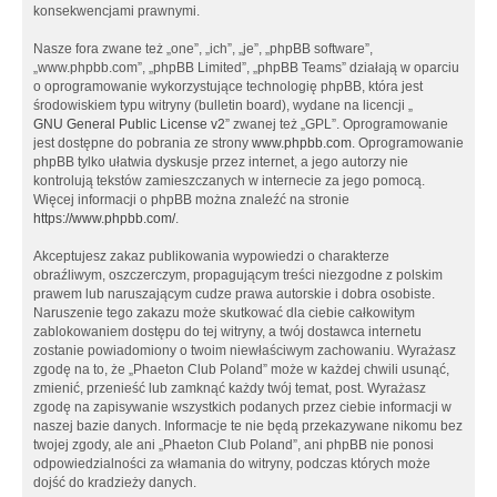
konsekwencjami prawnymi.
Nasze fora zwane też „one”, „ich”, „je”, „phpBB software”,
„www.phpbb.com”, „phpBB Limited”, „phpBB Teams” działają w oparciu
o oprogramowanie wykorzystujące technologię phpBB, która jest
środowiskiem typu witryny (bulletin board), wydane na licencji „
GNU General Public License v2
” zwanej też „GPL”. Oprogramowanie
jest dostępne do pobrania ze strony
www.phpbb.com
. Oprogramowanie
phpBB tylko ułatwia dyskusje przez internet, a jego autorzy nie
kontrolują tekstów zamieszczanych w internecie za jego pomocą.
Więcej informacji o phpBB można znaleźć na stronie
https://www.phpbb.com/
.
Akceptujesz zakaz publikowania wypowiedzi o charakterze
obraźliwym, oszczerczym, propagującym treści niezgodne z polskim
prawem lub naruszającym cudze prawa autorskie i dobra osobiste.
Naruszenie tego zakazu może skutkować dla ciebie całkowitym
zablokowaniem dostępu do tej witryny, a twój dostawca internetu
zostanie powiadomiony o twoim niewłaściwym zachowaniu. Wyrażasz
zgodę na to, że „Phaeton Club Poland” może w każdej chwili usunąć,
zmienić, przenieść lub zamknąć każdy twój temat, post. Wyrażasz
zgodę na zapisywanie wszystkich podanych przez ciebie informacji w
naszej bazie danych. Informacje te nie będą przekazywane nikomu bez
twojej zgody, ale ani „Phaeton Club Poland”, ani phpBB nie ponosi
odpowiedzialności za włamania do witryny, podczas których może
dojść do kradzieży danych.