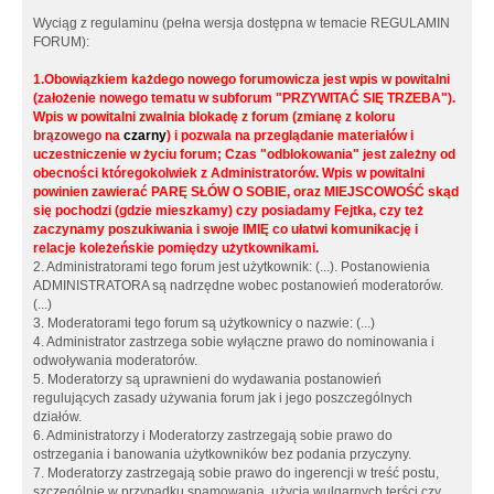
Wyciąg z regulaminu (pełna wersja dostępna w temacie REGULAMIN
FORUM):
1.Obowiązkiem każdego nowego forumowicza jest wpis w powitalni
(założenie nowego tematu w subforum "PRZYWITAĆ SIĘ TRZEBA").
Wpis w powitalni zwalnia blokadę z forum (zmianę z koloru
brązowego
na
czarny
) i pozwala na przeglądanie materiałów i
uczestniczenie w życiu forum; Czas "odblokowania" jest zależny od
obecności któregokolwiek z Administratorów. Wpis w powitalni
powinien zawierać PARĘ SŁÓW O SOBIE, oraz MIEJSCOWOŚĆ skąd
się pochodzi (gdzie mieszkamy) czy posiadamy Fejtka, czy też
zaczynamy poszukiwania i swoje IMIĘ co ułatwi komunikację i
relacje koleżeńskie pomiędzy użytkownikami.
2. Administratorami tego forum jest użytkownik: (...). Postanowienia
ADMINISTRATORA są nadrzędne wobec postanowień moderatorów.
(...)
3. Moderatorami tego forum są użytkownicy o nazwie: (...)
4. Administrator zastrzega sobie wyłączne prawo do nominowania i
odwoływania moderatorów.
5. Moderatorzy są uprawnieni do wydawania postanowień
regulujących zasady używania forum jak i jego poszczególnych
działów.
6. Administratorzy i Moderatorzy zastrzegają sobie prawo do
ostrzegania i banowania użytkowników bez podania przyczyny.
7. Moderatorzy zastrzegają sobie prawo do ingerencji w treść postu,
szczególnie w przypadku spamowania, użycia wulgarnych terści czy