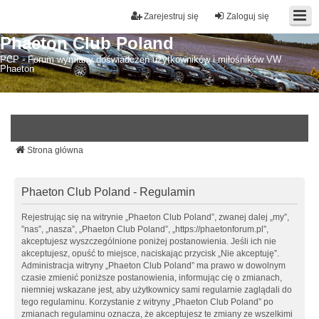
Zarejestruj się
Zaloguj się
Phaeton Club Poland
PCP - Forum wymiany doświadczeń użytkowników i miłośników VW
Phaeton
Strona główna
Phaeton Club Poland - Regulamin
Rejestrując się na witrynie „Phaeton Club Poland”, zwanej dalej „my”,
”nas”, „nasza”, „Phaeton Club Poland”, „https://phaetonforum.pl”,
akceptujesz wyszczególnione poniżej postanowienia. Jeśli ich nie
akceptujesz, opuść to miejsce, naciskając przycisk „Nie akceptuję”.
Administracja witryny „Phaeton Club Poland” ma prawo w dowolnym
czasie zmienić poniższe postanowienia, informując cię o zmianach,
niemniej wskazane jest, aby użytkownicy sami regularnie zaglądali do
tego regulaminu. Korzystanie z witryny „Phaeton Club Poland” po
zmianach regulaminu oznacza, że akceptujesz te zmiany ze wszelkimi