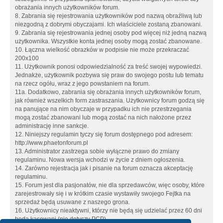
obrażania innych użytkowników forum.
8. Zabrania się rejestrowania użytkowników pod nazwą obraźliwą lub
niezgodną z dobrymi obyczajami. Ich właściciele zostaną zbanowani.
9. Zabrania się rejestrowania jednej osoby pod więcej niż jedną nazwą
użytkownika. Wszystkie konta jednej osoby mogą zostać zbanowane.
10. Łączna wielkość obrazków w podpisie nie może przekraczać
200x100
11. Użytkownik ponosi odpowiedzialność za treść swojej wypowiedzi.
Jednakże, użytkownik pozbywa się praw do swojego postu lub tematu
na rzecz ogółu, wraz z jego powstaniem na forum.
11a. Dodatkowo, zabrania się obrażania innych użytkowników forum,
jak również wszelkich form zastraszania. Użytkownicy forum godzą się
na panujące na nim obyczaje w przypadku ich nie przestrzegania
mogą zostać zbanowani lub mogą zostać na nich nałożone przez
administrację inne sankcje.
12. Niniejszy regulamin tyczy się forum dostępnego pod adresem:
http://www.phaetonforum.pl
13. Administrator zastrzega sobie wyłączne prawo do zmiany
regulaminu. Nowa wersja wchodzi w życie z dniem ogłoszenia.
14. Zarówno rejestracja jak i pisanie na forum oznacza akceptację
regulaminu.
15. Forum jest dla pasjonatów, nie dla sprzedawców, więc osoby, które
zarejestrowały się i w krótkim czasie wystawiły swojego Fejtka na
sprzedaż będą usuwane z naszego grona.
16. Użytkownicy nieaktywni, którzy nie będą się udzielać przez 60 dni
będą kasowani (nie dotyczy PCP)