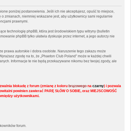
ione poniżej postanowienia. Jeśli ich nie akceptujesz, opuść to miejsce,
ę o zmianach, niemniej wskazane jest, aby użytkownicy sami regularnie
encjami prawnymi.
ce technologię phpBB, która jest środowiskiem typu witryny (bulletin
mowanie phpBB tylko ułatwia dyskusje przez internet, a jego autorzy nie
e prawa autorskie i dobra osobiste. Naruszenie tego zakazu może
Wyrażasz zgodę na to, że „Phaeton Club Poland” może w każdej chwili
anych. Informacje te nie będą przekazywane nikomu bez twojej zgody, ale
walnia blokadę z forum (zmianę z koloru
brązowego
na
czarny
) i pozwala
s w powitalni powinien zawierać PARĘ SŁÓW O SOBIE, oraz MIEJSCOWOŚĆ
pomiędzy użytkownikami.
tkowników forum.