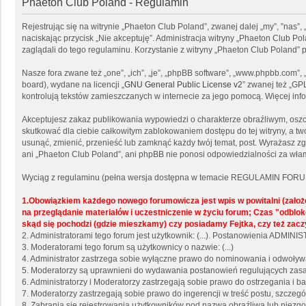
Phaeton Club Poland - Regulamin
Rejestrując się na witrynie „Phaeton Club Poland”, zwanej dalej „my”, ”nas”,
naciskając przycisk „Nie akceptuję”. Administracja witryny „Phaeton Club 
zaglądali do tego regulaminu. Korzystanie z witryny „Phaeton Club Poland
Nasze fora zwane też „one”, „ich”, „je”, „phpBB software”, „www.phpbb.com”
board), wydane na licencji „
GNU General Public License v2
” zwanej też „GP
kontrolują tekstów zamieszczanych w internecie za jego pomocą. Więcej in
Akceptujesz zakaz publikowania wypowiedzi o charakterze obraźliwym, osz
skutkować dla ciebie całkowitym zablokowaniem dostępu do tej witryny, a 
usunąć, zmienić, przenieść lub zamknąć każdy twój temat, post. Wyrażasz z
ani „Phaeton Club Poland”, ani phpBB nie ponosi odpowiedzialności za włam
Wyciąg z regulaminu (pełna wersja dostępna w temacie REGULAMIN FORU
1.Obowiązkiem każdego nowego forumowicza jest wpis w powitalni (zało
na przeglądanie materiałów i uczestniczenie w życiu forum; Czas "odb
skąd się pochodzi (gdzie mieszkamy) czy posiadamy Fejtka, czy też zacz
2. Administratorami tego forum jest użytkownik: (...). Postanowienia ADMI
3. Moderatorami tego forum są użytkownicy o nazwie: (...)
4. Administrator zastrzega sobie wyłączne prawo do nominowania i odwoły
5. Moderatorzy są uprawnieni do wydawania postanowień regulujących zasad
6. Administratorzy i Moderatorzy zastrzegają sobie prawo do ostrzegania i
7. Moderatorzy zastrzegają sobie prawo do ingerencji w treść postu, szcze
8. Zabrania się rejestrowania użytkowników pod nazwą obraźliwą lub niezgo