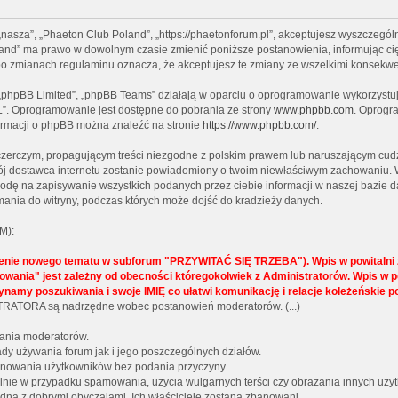
 „nasza”, „Phaeton Club Poland”, „https://phaetonforum.pl”, akceptujesz wyszczególn
Poland” ma prawo w dowolnym czasie zmienić poniższe postanowienia, informując ci
” po zmianach regulaminu oznacza, że akceptujesz te zmiany ze wszelkimi konsekw
, „phpBB Limited”, „phpBB Teams” działają w oparciu o oprogramowanie wykorzystują
L”. Oprogramowanie jest dostępne do pobrania ze strony
www.phpbb.com
. Oprogra
formacji o phpBB można znaleźć na stronie
https://www.phpbb.com/
.
czerczym, propagującym treści niezgodne z polskim prawem lub naruszającym cudz
twój dostawca internetu zostanie powiadomiony o twoim niewłaściwym zachowaniu. 
godę na zapisywanie wszystkich podanych przez ciebie informacji w naszej bazie d
ania do witryny, podczas których może dojść do kradzieży danych.
M):
żenie nowego tematu w subforum "PRZYWITAĆ SIĘ TRZEBA"). Wpis w powitalni z
lokowania" jest zależny od obecności któregokolwiek z Administratorów. Wpi
ynamy poszukiwania i swoje IMIĘ co ułatwi komunikację i relacje koleżeńskie 
NISTRATORA są nadrzędne wobec postanowień moderatorów. (...)
wania moderatorów.
y używania forum jak i jego poszczególnych działów.
 banowania użytkowników bez podania przyczyny.
gólnie w przypadku spamowania, użycia wulgarnych terści czy obrażania innych uży
dną z dobrymi obyczajami. Ich właściciele zostaną zbanowani.