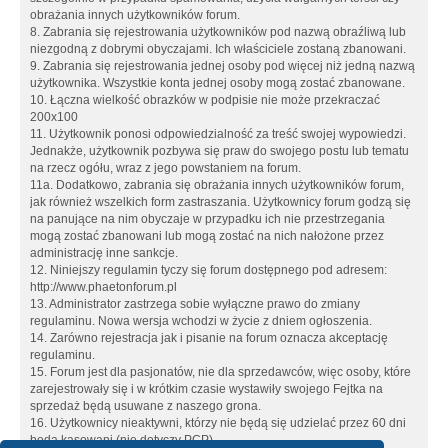
obrażania innych użytkowników forum.
8. Zabrania się rejestrowania użytkowników pod nazwą obraźliwą lub
niezgodną z dobrymi obyczajami. Ich właściciele zostaną zbanowani.
9. Zabrania się rejestrowania jednej osoby pod więcej niż jedną nazwą
użytkownika. Wszystkie konta jednej osoby mogą zostać zbanowane.
10. Łączna wielkość obrazków w podpisie nie może przekraczać
200x100
11. Użytkownik ponosi odpowiedzialność za treść swojej wypowiedzi.
Jednakże, użytkownik pozbywa się praw do swojego postu lub tematu
na rzecz ogółu, wraz z jego powstaniem na forum.
11a. Dodatkowo, zabrania się obrażania innych użytkowników forum,
jak również wszelkich form zastraszania. Użytkownicy forum godzą się
na panujące na nim obyczaje w przypadku ich nie przestrzegania
mogą zostać zbanowani lub mogą zostać na nich nałożone przez
administrację inne sankcje.
12. Niniejszy regulamin tyczy się forum dostępnego pod adresem:
http://www.phaetonforum.pl
13. Administrator zastrzega sobie wyłączne prawo do zmiany
regulaminu. Nowa wersja wchodzi w życie z dniem ogłoszenia.
14. Zarówno rejestracja jak i pisanie na forum oznacza akceptację
regulaminu.
15. Forum jest dla pasjonatów, nie dla sprzedawców, więc osoby, które
zarejestrowały się i w krótkim czasie wystawiły swojego Fejtka na
sprzedaż będą usuwane z naszego grona.
16. Użytkownicy nieaktywni, którzy nie będą się udzielać przez 60 dni
będą kasowani (nie dotyczy PCP)