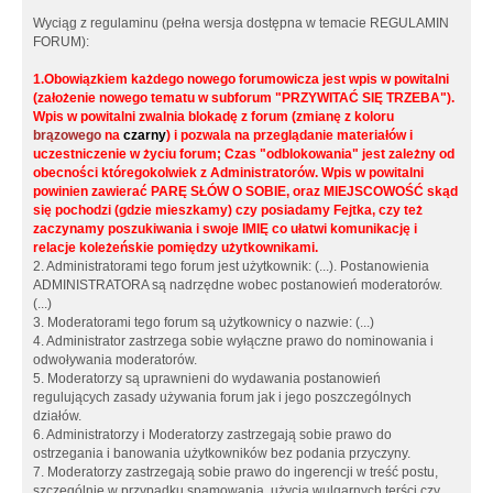
Wyciąg z regulaminu (pełna wersja dostępna w temacie REGULAMIN
FORUM):
1.Obowiązkiem każdego nowego forumowicza jest wpis w powitalni
(założenie nowego tematu w subforum "PRZYWITAĆ SIĘ TRZEBA").
Wpis w powitalni zwalnia blokadę z forum (zmianę z koloru
brązowego
na
czarny
) i pozwala na przeglądanie materiałów i
uczestniczenie w życiu forum; Czas "odblokowania" jest zależny od
obecności któregokolwiek z Administratorów. Wpis w powitalni
powinien zawierać PARĘ SŁÓW O SOBIE, oraz MIEJSCOWOŚĆ skąd
się pochodzi (gdzie mieszkamy) czy posiadamy Fejtka, czy też
zaczynamy poszukiwania i swoje IMIĘ co ułatwi komunikację i
relacje koleżeńskie pomiędzy użytkownikami.
2. Administratorami tego forum jest użytkownik: (...). Postanowienia
ADMINISTRATORA są nadrzędne wobec postanowień moderatorów.
(...)
3. Moderatorami tego forum są użytkownicy o nazwie: (...)
4. Administrator zastrzega sobie wyłączne prawo do nominowania i
odwoływania moderatorów.
5. Moderatorzy są uprawnieni do wydawania postanowień
regulujących zasady używania forum jak i jego poszczególnych
działów.
6. Administratorzy i Moderatorzy zastrzegają sobie prawo do
ostrzegania i banowania użytkowników bez podania przyczyny.
7. Moderatorzy zastrzegają sobie prawo do ingerencji w treść postu,
szczególnie w przypadku spamowania, użycia wulgarnych terści czy