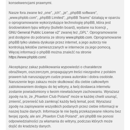
konsekwencjami prawnymi.
Nasze fora zwane też „one”, „ich”, „je”, „phpBB software”,
„www.phpbb.com”, „phpBB Limited”, „phpBB Teams” działają w oparciu
o oprogramowanie wykorzystujące technologię phpBB, która jest
środowiskiem typu witryny (bulletin board), wydane na licencji „
GNU General Public License v2
” zwanej też „GPL”. Oprogramowanie
jest dostępne do pobrania ze strony
www.phpbb.com
. Oprogramowanie
phpBB tylko ułatwia dyskusje przez internet, a jego autorzy nie
kontrolują tekstów zamieszczanych w internecie za jego pomocą.
Więcej informacji o phpBB można znaleźć na stronie
https://www.phpbb.com/
.
Akceptujesz zakaz publikowania wypowiedzi o charakterze
obraźliwym, oszczerczym, propagującym treści niezgodne z polskim
prawem lub naruszającym cudze prawa autorskie i dobra osobiste.
Naruszenie tego zakazu może skutkować dla ciebie całkowitym
zablokowaniem dostępu do tej witryny, a twój dostawca internetu
zostanie powiadomiony o twoim niewłaściwym zachowaniu. Wyrażasz
zgodę na to, że „Phaeton Club Poland” może w każdej chwili usunąć,
zmienić, przenieść lub zamknąć każdy twój temat, post. Wyrażasz
zgodę na zapisywanie wszystkich podanych przez ciebie informacji w
naszej bazie danych. Informacje te nie będą przekazywane nikomu bez
twojej zgody, ale ani „Phaeton Club Poland”, ani phpBB nie ponosi
odpowiedzialności za włamania do witryny, podczas których może
dojść do kradzieży danych.