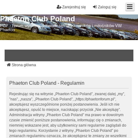
Zarejestruj się
Zaloguj się
Phaeton Club Poland
PCP - Forum wymiany doświadczeń użytkowników i miłośników VW
Phaeton
Strona główna
Phaeton Club Poland - Regulamin
Rejestrując się na witrynie „Phaeton Club Poland”, zwanej dalej „my”,
”nas”, „nasza”, „Phaeton Club Poland”, „https://phaetonforum.pl”,
akceptujesz wyszczególnione poniżej postanowienia. Jeśli ich nie
akceptujesz, opuść to miejsce, naciskając przycisk „Nie akceptuję”.
Administracja witryny „Phaeton Club Poland” ma prawo w dowolnym
czasie zmienić poniższe postanowienia, informując cię o zmianach,
niemniej wskazane jest, aby użytkownicy sami regularnie zaglądali do
tego regulaminu. Korzystanie z witryny „Phaeton Club Poland” po
zmianach regulaminu oznacza, że akceptujesz te zmiany ze wszelkimi