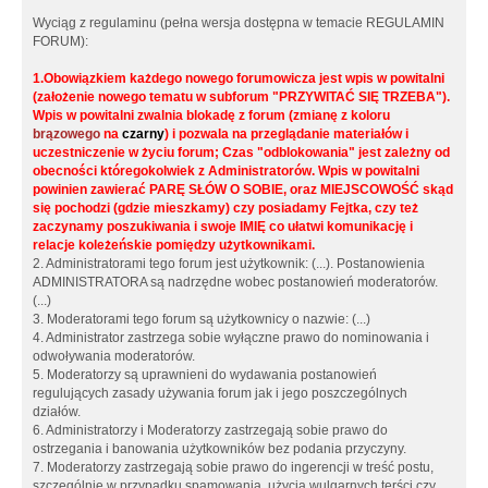
Wyciąg z regulaminu (pełna wersja dostępna w temacie REGULAMIN
FORUM):
1.Obowiązkiem każdego nowego forumowicza jest wpis w powitalni
(założenie nowego tematu w subforum "PRZYWITAĆ SIĘ TRZEBA").
Wpis w powitalni zwalnia blokadę z forum (zmianę z koloru
brązowego
na
czarny
) i pozwala na przeglądanie materiałów i
uczestniczenie w życiu forum; Czas "odblokowania" jest zależny od
obecności któregokolwiek z Administratorów. Wpis w powitalni
powinien zawierać PARĘ SŁÓW O SOBIE, oraz MIEJSCOWOŚĆ skąd
się pochodzi (gdzie mieszkamy) czy posiadamy Fejtka, czy też
zaczynamy poszukiwania i swoje IMIĘ co ułatwi komunikację i
relacje koleżeńskie pomiędzy użytkownikami.
2. Administratorami tego forum jest użytkownik: (...). Postanowienia
ADMINISTRATORA są nadrzędne wobec postanowień moderatorów.
(...)
3. Moderatorami tego forum są użytkownicy o nazwie: (...)
4. Administrator zastrzega sobie wyłączne prawo do nominowania i
odwoływania moderatorów.
5. Moderatorzy są uprawnieni do wydawania postanowień
regulujących zasady używania forum jak i jego poszczególnych
działów.
6. Administratorzy i Moderatorzy zastrzegają sobie prawo do
ostrzegania i banowania użytkowników bez podania przyczyny.
7. Moderatorzy zastrzegają sobie prawo do ingerencji w treść postu,
szczególnie w przypadku spamowania, użycia wulgarnych terści czy