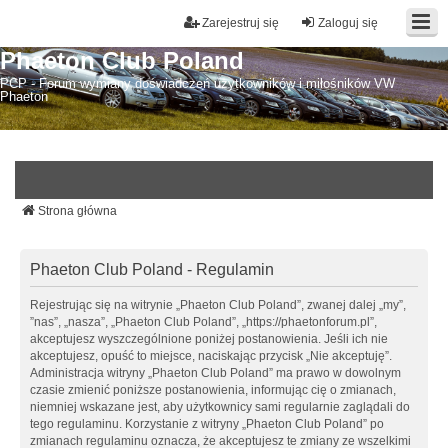
Zarejestruj się
Zaloguj się
Phaeton Club Poland
PCP - Forum wymiany doświadczeń użytkowników i miłośników VW
Phaeton
Strona główna
Phaeton Club Poland - Regulamin
Rejestrując się na witrynie „Phaeton Club Poland”, zwanej dalej „my”,
”nas”, „nasza”, „Phaeton Club Poland”, „https://phaetonforum.pl”,
akceptujesz wyszczególnione poniżej postanowienia. Jeśli ich nie
akceptujesz, opuść to miejsce, naciskając przycisk „Nie akceptuję”.
Administracja witryny „Phaeton Club Poland” ma prawo w dowolnym
czasie zmienić poniższe postanowienia, informując cię o zmianach,
niemniej wskazane jest, aby użytkownicy sami regularnie zaglądali do
tego regulaminu. Korzystanie z witryny „Phaeton Club Poland” po
zmianach regulaminu oznacza, że akceptujesz te zmiany ze wszelkimi