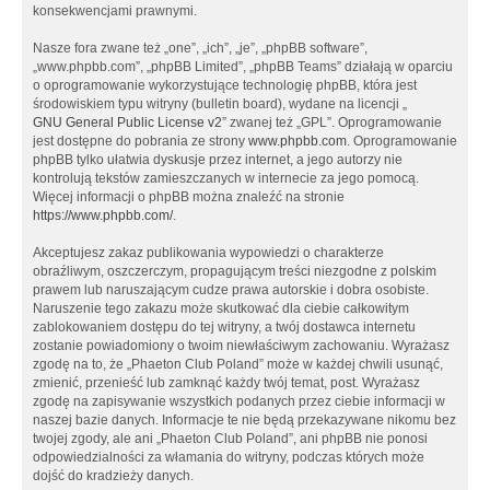
konsekwencjami prawnymi.
Nasze fora zwane też „one”, „ich”, „je”, „phpBB software”,
„www.phpbb.com”, „phpBB Limited”, „phpBB Teams” działają w oparciu
o oprogramowanie wykorzystujące technologię phpBB, która jest
środowiskiem typu witryny (bulletin board), wydane na licencji „
GNU General Public License v2
” zwanej też „GPL”. Oprogramowanie
jest dostępne do pobrania ze strony
www.phpbb.com
. Oprogramowanie
phpBB tylko ułatwia dyskusje przez internet, a jego autorzy nie
kontrolują tekstów zamieszczanych w internecie za jego pomocą.
Więcej informacji o phpBB można znaleźć na stronie
https://www.phpbb.com/
.
Akceptujesz zakaz publikowania wypowiedzi o charakterze
obraźliwym, oszczerczym, propagującym treści niezgodne z polskim
prawem lub naruszającym cudze prawa autorskie i dobra osobiste.
Naruszenie tego zakazu może skutkować dla ciebie całkowitym
zablokowaniem dostępu do tej witryny, a twój dostawca internetu
zostanie powiadomiony o twoim niewłaściwym zachowaniu. Wyrażasz
zgodę na to, że „Phaeton Club Poland” może w każdej chwili usunąć,
zmienić, przenieść lub zamknąć każdy twój temat, post. Wyrażasz
zgodę na zapisywanie wszystkich podanych przez ciebie informacji w
naszej bazie danych. Informacje te nie będą przekazywane nikomu bez
twojej zgody, ale ani „Phaeton Club Poland”, ani phpBB nie ponosi
odpowiedzialności za włamania do witryny, podczas których może
dojść do kradzieży danych.