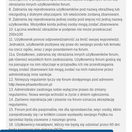
obrażania innych użytkowników forum.
8. Zabrania się rejestrowania użytkowników pod nazwą obraźliwą lub
niezgodną z dobrymi obyczajami. Ich właściciele zostaną zbanowani.
9. Zabrania się rejestrowania jednej osoby pod więcej niż jedną nazwą
użytkownika. Wszystkie konta jednej osoby mogą zostać zbanowane.
10. Łączna wielkość obrazków w podpisie nie może przekraczać
200x100
11. Użytkownik ponosi odpowiedzialność za treść swojej wypowiedzi.
Jednakże, użytkownik pozbywa się praw do swojego postu lub tematu
na rzecz ogółu, wraz z jego powstaniem na forum.
11a. Dodatkowo, zabrania się obrażania innych użytkowników forum,
jak również wszelkich form zastraszania. Użytkownicy forum godzą się
na panujące na nim obyczaje w przypadku ich nie przestrzegania
mogą zostać zbanowani lub mogą zostać na nich nałożone przez
administrację inne sankcje.
12. Niniejszy regulamin tyczy się forum dostępnego pod adresem:
http://www.phaetonforum.pl
13. Administrator zastrzega sobie wyłączne prawo do zmiany
regulaminu. Nowa wersja wchodzi w życie z dniem ogłoszenia.
14. Zarówno rejestracja jak i pisanie na forum oznacza akceptację
regulaminu.
15. Forum jest dla pasjonatów, nie dla sprzedawców, więc osoby, które
zarejestrowały się i w krótkim czasie wystawiły swojego Fejtka na
sprzedaż będą usuwane z naszego grona.
16. Użytkownicy nieaktywni, którzy nie będą się udzielać przez 60 dni
będą kasowani (nie dotyczy PCP)