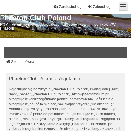
Zarejestruj się
Zaloguj się
Phaeton Club Poland
PCP - Forum wymiany doświadczeń użytkowników i miłośników VW
Phaeton
Strona główna
Phaeton Club Poland - Regulamin
Rejestrując się na witrynie „Phaeton Club Poland”, zwanej dalej „my”,
”nas”, „nasza”, „Phaeton Club Poland”, „https://phaetonforum.pl”,
akceptujesz wyszczególnione poniżej postanowienia. Jeśli ich nie
akceptujesz, opuść to miejsce, naciskając przycisk „Nie akceptuję”.
Administracja witryny „Phaeton Club Poland” ma prawo w dowolnym
czasie zmienić poniższe postanowienia, informując cię o zmianach,
niemniej wskazane jest, aby użytkownicy sami regularnie zaglądali do
tego regulaminu. Korzystanie z witryny „Phaeton Club Poland” po
zmianach regulaminu oznacza, że akceptujesz te zmiany ze wszelkimi