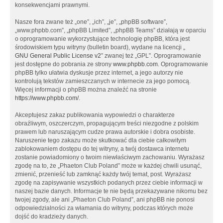
konsekwencjami prawnymi.
Nasze fora zwane też „one”, „ich”, „je”, „phpBB software”,
„www.phpbb.com”, „phpBB Limited”, „phpBB Teams” działają w oparciu
o oprogramowanie wykorzystujące technologię phpBB, która jest
środowiskiem typu witryny (bulletin board), wydane na licencji „
GNU General Public License v2
” zwanej też „GPL”. Oprogramowanie
jest dostępne do pobrania ze strony
www.phpbb.com
. Oprogramowanie
phpBB tylko ułatwia dyskusje przez internet, a jego autorzy nie
kontrolują tekstów zamieszczanych w internecie za jego pomocą.
Więcej informacji o phpBB można znaleźć na stronie
https://www.phpbb.com/
.
Akceptujesz zakaz publikowania wypowiedzi o charakterze
obraźliwym, oszczerczym, propagującym treści niezgodne z polskim
prawem lub naruszającym cudze prawa autorskie i dobra osobiste.
Naruszenie tego zakazu może skutkować dla ciebie całkowitym
zablokowaniem dostępu do tej witryny, a twój dostawca internetu
zostanie powiadomiony o twoim niewłaściwym zachowaniu. Wyrażasz
zgodę na to, że „Phaeton Club Poland” może w każdej chwili usunąć,
zmienić, przenieść lub zamknąć każdy twój temat, post. Wyrażasz
zgodę na zapisywanie wszystkich podanych przez ciebie informacji w
naszej bazie danych. Informacje te nie będą przekazywane nikomu bez
twojej zgody, ale ani „Phaeton Club Poland”, ani phpBB nie ponosi
odpowiedzialności za włamania do witryny, podczas których może
dojść do kradzieży danych.