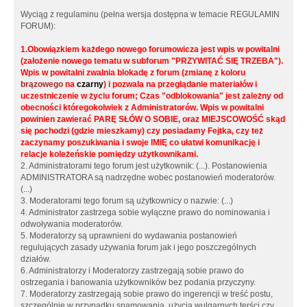
Wyciąg z regulaminu (pełna wersja dostępna w temacie REGULAMIN
FORUM):
1.Obowiązkiem każdego nowego forumowicza jest wpis w powitalni
(założenie nowego tematu w subforum "PRZYWITAĆ SIĘ TRZEBA").
Wpis w powitalni zwalnia blokadę z forum (zmianę z koloru
brązowego
na
czarny
) i pozwala na przeglądanie materiałów i
uczestniczenie w życiu forum; Czas "odblokowania" jest zależny od
obecności któregokolwiek z Administratorów. Wpis w powitalni
powinien zawierać PARĘ SŁÓW O SOBIE, oraz MIEJSCOWOŚĆ skąd
się pochodzi (gdzie mieszkamy) czy posiadamy Fejtka, czy też
zaczynamy poszukiwania i swoje IMIĘ co ułatwi komunikację i
relacje koleżeńskie pomiędzy użytkownikami.
2. Administratorami tego forum jest użytkownik: (...). Postanowienia
ADMINISTRATORA są nadrzędne wobec postanowień moderatorów.
(...)
3. Moderatorami tego forum są użytkownicy o nazwie: (...)
4. Administrator zastrzega sobie wyłączne prawo do nominowania i
odwoływania moderatorów.
5. Moderatorzy są uprawnieni do wydawania postanowień
regulujących zasady używania forum jak i jego poszczególnych
działów.
6. Administratorzy i Moderatorzy zastrzegają sobie prawo do
ostrzegania i banowania użytkowników bez podania przyczyny.
7. Moderatorzy zastrzegają sobie prawo do ingerencji w treść postu,
szczególnie w przypadku spamowania, użycia wulgarnych terści czy