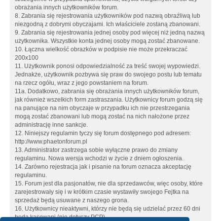
obrażania innych użytkowników forum.
8. Zabrania się rejestrowania użytkowników pod nazwą obraźliwą lub
niezgodną z dobrymi obyczajami. Ich właściciele zostaną zbanowani.
9. Zabrania się rejestrowania jednej osoby pod więcej niż jedną nazwą
użytkownika. Wszystkie konta jednej osoby mogą zostać zbanowane.
10. Łączna wielkość obrazków w podpisie nie może przekraczać
200x100
11. Użytkownik ponosi odpowiedzialność za treść swojej wypowiedzi.
Jednakże, użytkownik pozbywa się praw do swojego postu lub tematu
na rzecz ogółu, wraz z jego powstaniem na forum.
11a. Dodatkowo, zabrania się obrażania innych użytkowników forum,
jak również wszelkich form zastraszania. Użytkownicy forum godzą się
na panujące na nim obyczaje w przypadku ich nie przestrzegania
mogą zostać zbanowani lub mogą zostać na nich nałożone przez
administrację inne sankcje.
12. Niniejszy regulamin tyczy się forum dostępnego pod adresem:
http://www.phaetonforum.pl
13. Administrator zastrzega sobie wyłączne prawo do zmiany
regulaminu. Nowa wersja wchodzi w życie z dniem ogłoszenia.
14. Zarówno rejestracja jak i pisanie na forum oznacza akceptację
regulaminu.
15. Forum jest dla pasjonatów, nie dla sprzedawców, więc osoby, które
zarejestrowały się i w krótkim czasie wystawiły swojego Fejtka na
sprzedaż będą usuwane z naszego grona.
16. Użytkownicy nieaktywni, którzy nie będą się udzielać przez 60 dni
będą kasowani (nie dotyczy PCP)