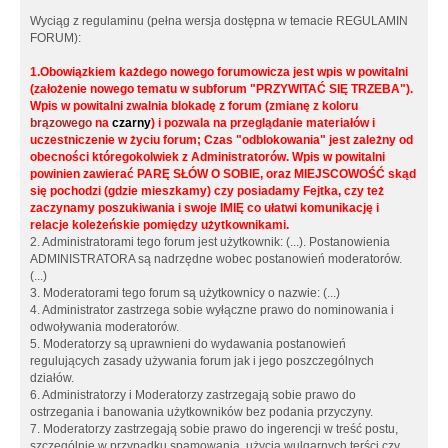
Wyciąg z regulaminu (pełna wersja dostępna w temacie REGULAMIN
FORUM):
1.Obowiązkiem każdego nowego forumowicza jest wpis w powitalni
(założenie nowego tematu w subforum "PRZYWITAĆ SIĘ TRZEBA").
Wpis w powitalni zwalnia blokadę z forum (zmianę z koloru
brązowego
na
czarny
) i pozwala na przeglądanie materiałów i
uczestniczenie w życiu forum; Czas "odblokowania" jest zależny od
obecności któregokolwiek z Administratorów. Wpis w powitalni
powinien zawierać PARĘ SŁÓW O SOBIE, oraz MIEJSCOWOŚĆ skąd
się pochodzi (gdzie mieszkamy) czy posiadamy Fejtka, czy też
zaczynamy poszukiwania i swoje IMIĘ co ułatwi komunikację i
relacje koleżeńskie pomiędzy użytkownikami.
2. Administratorami tego forum jest użytkownik: (...). Postanowienia
ADMINISTRATORA są nadrzędne wobec postanowień moderatorów.
(...)
3. Moderatorami tego forum są użytkownicy o nazwie: (...)
4. Administrator zastrzega sobie wyłączne prawo do nominowania i
odwoływania moderatorów.
5. Moderatorzy są uprawnieni do wydawania postanowień
regulujących zasady używania forum jak i jego poszczególnych
działów.
6. Administratorzy i Moderatorzy zastrzegają sobie prawo do
ostrzegania i banowania użytkowników bez podania przyczyny.
7. Moderatorzy zastrzegają sobie prawo do ingerencji w treść postu,
szczególnie w przypadku spamowania, użycia wulgarnych terści czy