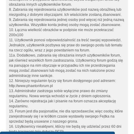
obrażania innych użytkowników forum.
8. Zabrania się rejestrowania użytkowników pod nazwą obraźliwą lub
niezgodną z dobrymi obyczajami. Ich właściciele zostaną zbanowani.
9. Zabrania się rejestrowania jednej osoby pod więcej niż jedną nazwą
użytkownika. Wszystkie konta jednej osoby mogą zostać zbanowane.
10. Łączna wielkość obrazków w podpisie nie może przekraczać
200x100
11. Użytkownik ponosi odpowiedzialność za treść swojej wypowiedzi.
Jednakże, użytkownik pozbywa się praw do swojego postu lub tematu
na rzecz ogółu, wraz z jego powstaniem na forum.
11a. Dodatkowo, zabrania się obrażania innych użytkowników forum,
jak również wszelkich form zastraszania. Użytkownicy forum godzą się
na panujące na nim obyczaje w przypadku ich nie przestrzegania
mogą zostać zbanowani lub mogą zostać na nich nałożone przez
administrację inne sankcje.
12. Niniejszy regulamin tyczy się forum dostępnego pod adresem:
http://www.phaetonforum.pl
13. Administrator zastrzega sobie wyłączne prawo do zmiany
regulaminu. Nowa wersja wchodzi w życie z dniem ogłoszenia.
14. Zarówno rejestracja jak i pisanie na forum oznacza akceptację
regulaminu.
15. Forum jest dla pasjonatów, nie dla sprzedawców, więc osoby, które
zarejestrowały się i w krótkim czasie wystawiły swojego Fejtka na
sprzedaż będą usuwane z naszego grona.
16. Użytkownicy nieaktywni, którzy nie będą się udzielać przez 60 dni
będą kasowani (nie dotyczy PCP)