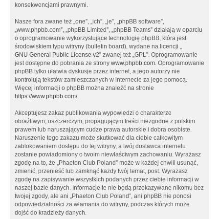
konsekwencjami prawnymi.
Nasze fora zwane też „one”, „ich”, „je”, „phpBB software”,
„www.phpbb.com”, „phpBB Limited”, „phpBB Teams” działają w oparciu
o oprogramowanie wykorzystujące technologię phpBB, która jest
środowiskiem typu witryny (bulletin board), wydane na licencji „
GNU General Public License v2
” zwanej też „GPL”. Oprogramowanie
jest dostępne do pobrania ze strony
www.phpbb.com
. Oprogramowanie
phpBB tylko ułatwia dyskusje przez internet, a jego autorzy nie
kontrolują tekstów zamieszczanych w internecie za jego pomocą.
Więcej informacji o phpBB można znaleźć na stronie
https://www.phpbb.com/
.
Akceptujesz zakaz publikowania wypowiedzi o charakterze
obraźliwym, oszczerczym, propagującym treści niezgodne z polskim
prawem lub naruszającym cudze prawa autorskie i dobra osobiste.
Naruszenie tego zakazu może skutkować dla ciebie całkowitym
zablokowaniem dostępu do tej witryny, a twój dostawca internetu
zostanie powiadomiony o twoim niewłaściwym zachowaniu. Wyrażasz
zgodę na to, że „Phaeton Club Poland” może w każdej chwili usunąć,
zmienić, przenieść lub zamknąć każdy twój temat, post. Wyrażasz
zgodę na zapisywanie wszystkich podanych przez ciebie informacji w
naszej bazie danych. Informacje te nie będą przekazywane nikomu bez
twojej zgody, ale ani „Phaeton Club Poland”, ani phpBB nie ponosi
odpowiedzialności za włamania do witryny, podczas których może
dojść do kradzieży danych.