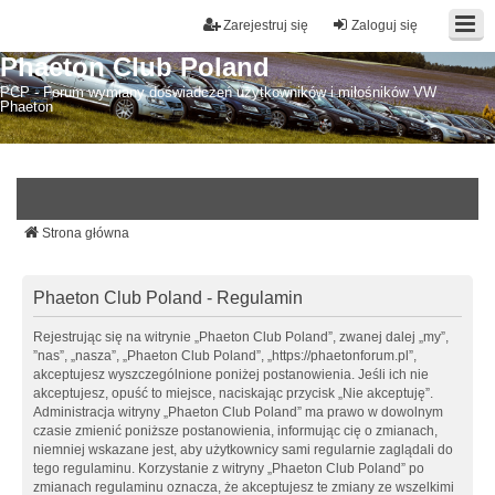
Zarejestruj się
Zaloguj się
Phaeton Club Poland
PCP - Forum wymiany doświadczeń użytkowników i miłośników VW
Phaeton
Strona główna
Phaeton Club Poland - Regulamin
Rejestrując się na witrynie „Phaeton Club Poland”, zwanej dalej „my”,
”nas”, „nasza”, „Phaeton Club Poland”, „https://phaetonforum.pl”,
akceptujesz wyszczególnione poniżej postanowienia. Jeśli ich nie
akceptujesz, opuść to miejsce, naciskając przycisk „Nie akceptuję”.
Administracja witryny „Phaeton Club Poland” ma prawo w dowolnym
czasie zmienić poniższe postanowienia, informując cię o zmianach,
niemniej wskazane jest, aby użytkownicy sami regularnie zaglądali do
tego regulaminu. Korzystanie z witryny „Phaeton Club Poland” po
zmianach regulaminu oznacza, że akceptujesz te zmiany ze wszelkimi