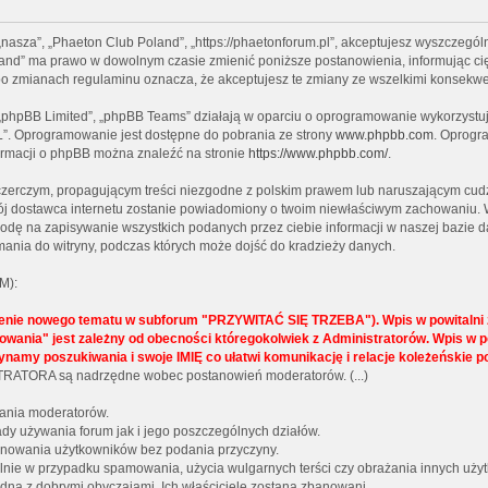
 „nasza”, „Phaeton Club Poland”, „https://phaetonforum.pl”, akceptujesz wyszczególn
Poland” ma prawo w dowolnym czasie zmienić poniższe postanowienia, informując ci
” po zmianach regulaminu oznacza, że akceptujesz te zmiany ze wszelkimi konsekw
, „phpBB Limited”, „phpBB Teams” działają w oparciu o oprogramowanie wykorzystują
L”. Oprogramowanie jest dostępne do pobrania ze strony
www.phpbb.com
. Oprogra
formacji o phpBB można znaleźć na stronie
https://www.phpbb.com/
.
czerczym, propagującym treści niezgodne z polskim prawem lub naruszającym cudz
twój dostawca internetu zostanie powiadomiony o twoim niewłaściwym zachowaniu. 
godę na zapisywanie wszystkich podanych przez ciebie informacji w naszej bazie d
ania do witryny, podczas których może dojść do kradzieży danych.
M):
żenie nowego tematu w subforum "PRZYWITAĆ SIĘ TRZEBA"). Wpis w powitalni z
lokowania" jest zależny od obecności któregokolwiek z Administratorów. Wpi
ynamy poszukiwania i swoje IMIĘ co ułatwi komunikację i relacje koleżeńskie 
NISTRATORA są nadrzędne wobec postanowień moderatorów. (...)
wania moderatorów.
y używania forum jak i jego poszczególnych działów.
 banowania użytkowników bez podania przyczyny.
gólnie w przypadku spamowania, użycia wulgarnych terści czy obrażania innych uży
dną z dobrymi obyczajami. Ich właściciele zostaną zbanowani.