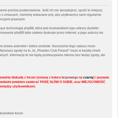
ione poniżej postanowienia. Jeśli ich nie akceptujesz, opuść to miejsce,
ę o zmianach, niemniej wskazane jest, aby użytkownicy sami regularnie
encjami prawnymi.
ce technologię phpBB, która jest środowiskiem typu witryny (bulletin
mowanie phpBB tylko ułatwia dyskusje przez internet, a jego autorzy nie
e prawa autorskie i dobra osobiste. Naruszenie tego zakazu może
Wyrażasz zgodę na to, że „Phaeton Club Poland” może w każdej chwili
anych. Informacje te nie będą przekazywane nikomu bez twojej zgody, ale
walnia blokadę z forum (zmianę z koloru
brązowego
na
czarny
) i pozwala
s w powitalni powinien zawierać PARĘ SŁÓW O SOBIE, oraz MIEJSCOWOŚĆ
pomiędzy użytkownikami.
tkowników forum.