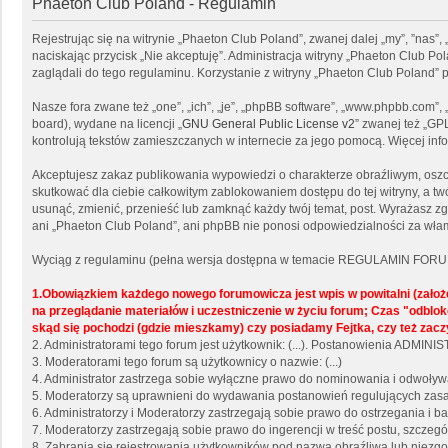
Phaeton Club Poland - Regulamin
Rejestrując się na witrynie „Phaeton Club Poland”, zwanej dalej „my”, ”nas”,
naciskając przycisk „Nie akceptuję”. Administracja witryny „Phaeton Club 
zaglądali do tego regulaminu. Korzystanie z witryny „Phaeton Club Poland
Nasze fora zwane też „one”, „ich”, „je”, „phpBB software”, „www.phpbb.com”
board), wydane na licencji „
GNU General Public License v2
” zwanej też „GP
kontrolują tekstów zamieszczanych w internecie za jego pomocą. Więcej in
Akceptujesz zakaz publikowania wypowiedzi o charakterze obraźliwym, osz
skutkować dla ciebie całkowitym zablokowaniem dostępu do tej witryny, a 
usunąć, zmienić, przenieść lub zamknąć każdy twój temat, post. Wyrażasz z
ani „Phaeton Club Poland”, ani phpBB nie ponosi odpowiedzialności za włam
Wyciąg z regulaminu (pełna wersja dostępna w temacie REGULAMIN FORU
1.Obowiązkiem każdego nowego forumowicza jest wpis w powitalni (zało
na przeglądanie materiałów i uczestniczenie w życiu forum; Czas "odb
skąd się pochodzi (gdzie mieszkamy) czy posiadamy Fejtka, czy też zacz
2. Administratorami tego forum jest użytkownik: (...). Postanowienia ADMI
3. Moderatorami tego forum są użytkownicy o nazwie: (...)
4. Administrator zastrzega sobie wyłączne prawo do nominowania i odwoły
5. Moderatorzy są uprawnieni do wydawania postanowień regulujących zasad
6. Administratorzy i Moderatorzy zastrzegają sobie prawo do ostrzegania i
7. Moderatorzy zastrzegają sobie prawo do ingerencji w treść postu, szcze
8. Zabrania się rejestrowania użytkowników pod nazwą obraźliwą lub niezgo