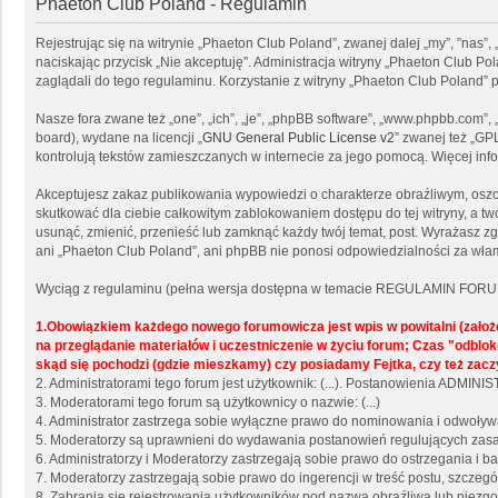
Phaeton Club Poland - Regulamin
Rejestrując się na witrynie „Phaeton Club Poland”, zwanej dalej „my”, ”nas”,
naciskając przycisk „Nie akceptuję”. Administracja witryny „Phaeton Club 
zaglądali do tego regulaminu. Korzystanie z witryny „Phaeton Club Poland
Nasze fora zwane też „one”, „ich”, „je”, „phpBB software”, „www.phpbb.com”
board), wydane na licencji „
GNU General Public License v2
” zwanej też „GP
kontrolują tekstów zamieszczanych w internecie za jego pomocą. Więcej in
Akceptujesz zakaz publikowania wypowiedzi o charakterze obraźliwym, osz
skutkować dla ciebie całkowitym zablokowaniem dostępu do tej witryny, a 
usunąć, zmienić, przenieść lub zamknąć każdy twój temat, post. Wyrażasz z
ani „Phaeton Club Poland”, ani phpBB nie ponosi odpowiedzialności za włam
Wyciąg z regulaminu (pełna wersja dostępna w temacie REGULAMIN FORU
1.Obowiązkiem każdego nowego forumowicza jest wpis w powitalni (zało
na przeglądanie materiałów i uczestniczenie w życiu forum; Czas "odb
skąd się pochodzi (gdzie mieszkamy) czy posiadamy Fejtka, czy też zacz
2. Administratorami tego forum jest użytkownik: (...). Postanowienia ADMI
3. Moderatorami tego forum są użytkownicy o nazwie: (...)
4. Administrator zastrzega sobie wyłączne prawo do nominowania i odwoły
5. Moderatorzy są uprawnieni do wydawania postanowień regulujących zasad
6. Administratorzy i Moderatorzy zastrzegają sobie prawo do ostrzegania i
7. Moderatorzy zastrzegają sobie prawo do ingerencji w treść postu, szcze
8. Zabrania się rejestrowania użytkowników pod nazwą obraźliwą lub niezgo