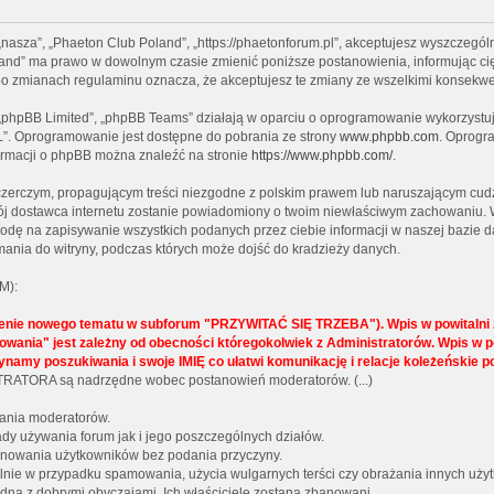
 „nasza”, „Phaeton Club Poland”, „https://phaetonforum.pl”, akceptujesz wyszczególn
Poland” ma prawo w dowolnym czasie zmienić poniższe postanowienia, informując ci
” po zmianach regulaminu oznacza, że akceptujesz te zmiany ze wszelkimi konsekw
, „phpBB Limited”, „phpBB Teams” działają w oparciu o oprogramowanie wykorzystują
L”. Oprogramowanie jest dostępne do pobrania ze strony
www.phpbb.com
. Oprogra
formacji o phpBB można znaleźć na stronie
https://www.phpbb.com/
.
czerczym, propagującym treści niezgodne z polskim prawem lub naruszającym cudz
twój dostawca internetu zostanie powiadomiony o twoim niewłaściwym zachowaniu. 
godę na zapisywanie wszystkich podanych przez ciebie informacji w naszej bazie d
ania do witryny, podczas których może dojść do kradzieży danych.
M):
żenie nowego tematu w subforum "PRZYWITAĆ SIĘ TRZEBA"). Wpis w powitalni z
lokowania" jest zależny od obecności któregokolwiek z Administratorów. Wpi
ynamy poszukiwania i swoje IMIĘ co ułatwi komunikację i relacje koleżeńskie 
NISTRATORA są nadrzędne wobec postanowień moderatorów. (...)
wania moderatorów.
y używania forum jak i jego poszczególnych działów.
 banowania użytkowników bez podania przyczyny.
gólnie w przypadku spamowania, użycia wulgarnych terści czy obrażania innych uży
dną z dobrymi obyczajami. Ich właściciele zostaną zbanowani.