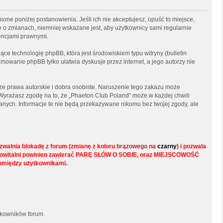
ione poniżej postanowienia. Jeśli ich nie akceptujesz, opuść to miejsce,
ę o zmianach, niemniej wskazane jest, aby użytkownicy sami regularnie
encjami prawnymi.
ce technologię phpBB, która jest środowiskiem typu witryny (bulletin
mowanie phpBB tylko ułatwia dyskusje przez internet, a jego autorzy nie
e prawa autorskie i dobra osobiste. Naruszenie tego zakazu może
Wyrażasz zgodę na to, że „Phaeton Club Poland” może w każdej chwili
anych. Informacje te nie będą przekazywane nikomu bez twojej zgody, ale
walnia blokadę z forum (zmianę z koloru
brązowego
na
czarny
) i pozwala
s w powitalni powinien zawierać PARĘ SŁÓW O SOBIE, oraz MIEJSCOWOŚĆ
pomiędzy użytkownikami.
tkowników forum.